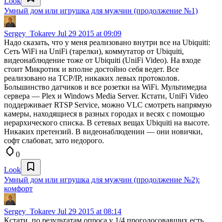
Look
Умный дом или игрушка для мужчин (продолжение №1)
Sergey_Tokarev
Jul 29 2015 at 09:09
Надо сказать, что у меня реализовано внутри все на Ubiquiti:
Сеть WiFi на UniFi (тарелки), коммутатор от Ubiquiti,
видеонаблюдение тоже от Ubiquiti (UniFi Video). На входе
стоит Микротик и вполне достойно себя ведет. Все
реализовано на TCP/IP, никаких левых протоколов.
Большинство датчиков и все розетки на WiFi. Мультимедиа
сервера — Plex и Windows Media Server. Кстати, UniFi Video
поддерживает RTSP Service, можно VLC смотреть напрямую
камеры, находящиеся в разных городах и весях с помощью
иерархического списка. В сетевых вещах Ubiquiti на высоте.
Никаких претензий. В видеонаблюдении — они новички,
софт слабоват, зато недорого.
0
Look
Умный дом или игрушка для мужчин (продолжение №2):
комфорт
Sergey_Tokarev
Jul 29 2015 at 08:14
Кстати, по результатам опроса у 1/4 проголосовавших есть