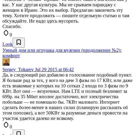
вас. У нас другая культура. Мы не срываем паранджу с
женщин в Иране. Это их выбор. Предлагаю закончить эту
тему. Хотите продолжить — пишите отдельную статью и там
обсуждайте. Не надо здесь мусорить.
Спасибо.
0
Look
Умный дом или игрушка для мужчин (продолжение №2):
комфорт
Sergey_Tokarev
Jul 29 2015 at 06:42
Да, в следующий раз добавлю в голосование подобный пункт.
Я больше рад за тех, у кого на даче 3 фазы по 17 КВт, или даже
есть знакомые у которых на 10 сотках 2 входа по 3 фазы по 9
КВт. Вот они — везунчики. Нам LTE и полный безлимит за
699р. на 35 Мбит вполне достаточно, вот электричества
побольше — не помешало бы. 7КВт маловато. Интернет
сделать более-менее в наших силах (планирую рассказать об
этом попозже), а вот 50КВт за разумные деньги провести на
участок удается далеко не всякому.
0