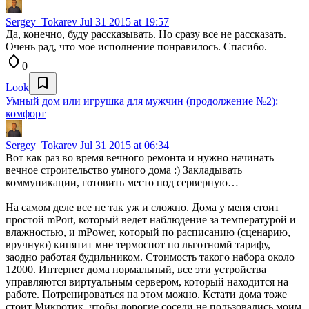
Sergey_Tokarev
Jul 31 2015 at 19:57
Да, конечно, буду рассказывать. Но сразу все не рассказать.
Очень рад, что мое исполнение понравилось. Спасибо.
0
Look
Умный дом или игрушка для мужчин (продолжение №2):
комфорт
Sergey_Tokarev
Jul 31 2015 at 06:34
Вот как раз во время вечного ремонта и нужно начинать
вечное строительство умного дома :) Закладывать
коммуникации, готовить место под серверную…
На самом деле все не так уж и сложно. Дома у меня стоит
простой mPort, который ведет наблюдение за температурой и
влажностью, и mPower, который по расписанию (сценарию,
вручную) кипятит мне термоспот по льготномй тарифу,
заодно работая будильником. Стоимость такого набора около
12000. Интернет дома нормальный, все эти устройства
управляются виртуальным сервером, который находится на
работе. Потренироваться на этом можно. Кстати дома тоже
стоит Микротик, чтобы дорогие соседи не пользовались моим