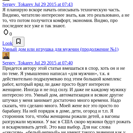
Sergey_Tokarev
Jul 29 2015 at 07:43
Я планирую вскоре начать описывать техническую часть.
Видимо, читателю интереснее знать, как это реальзовано, а не
то, что потом получится комфорт, экономия. Видмо, про
последнее все уже и так знают.
0
Look
Умный дом или игрушка для мужчин (продолжение №1)
Sergey_Tokarev
Jul 29 2015 at 07:40
Придется автору этой статьи вмешаться в спор, хоть он и не
по теме. Я умышленно написал «для мужчин», т.к. я
действительно подразумеваю под этим большой комплекс
работ, который вряд ли даже просто будет интересен
женщине. Иногда и не под силу. И даже не каждому мужику
интересно это. Умный дом, автоматизация и всякие другие
штучки у меня занимает достаточно много времени. Надо
сказать, что сделано много. Моей жене все это просто по
барабану. На ней порядок в доме, дети, огород и т.п. Я
сторонник того, чтобы женщины рожали детей, а вагоны
разгружали мужики. У вас в США скоро мужики будут рожать
и вскармливать детей. Это ваш выбор. Для нас слова
«сексизм», «белый-черный» не имеют такого значения как у