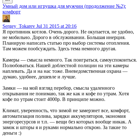
Умный дом или игрушка для мужчин (продолжение №2):
комфорт
Sergey_Tokarev
Jul 31 2015 at 20:16
Я противник котлов. Очень дорого. Не окупается, не удобно,
не мобильно. Дорого в обслуживании. Большая инерция.
Планирую написать статью про выбор системы отопления.
Там можем пообсуждать. Здесь тема немного другая.
Камеры — смысла немного. Так поиграться, самоуспокоиться.
Полюбоваться. Нашей доблестной полиции на эти камеры
наплевать. Да и на нас тоже. Вневедомственная охрана —
думаю, удобнее, дешевле и лучше.
Замки — на мой взгляд перебор, смысла удаленного
открывания не понимаю, так же как и кофе по утрам. Хотя
кофе по утрам стоит 4000р. В принципе можно.
Климат, уверенность, что зимой не замерзнет все, комфорт,
автоматизация полива, зарядки аккумуляторов, экономия
энергоресурсов и т.п. — вещи без которых вообще никак. А
замок и шторы я и руками нормально открою. За такие то
деньги :)