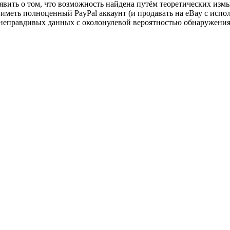
явить о том, что возможность найдена путём теоретических изм
меть полноценный PayPal аккаунт (и продавать на eBay с испол
е неправдивых данных с околонулевой вероятностью обнаружения