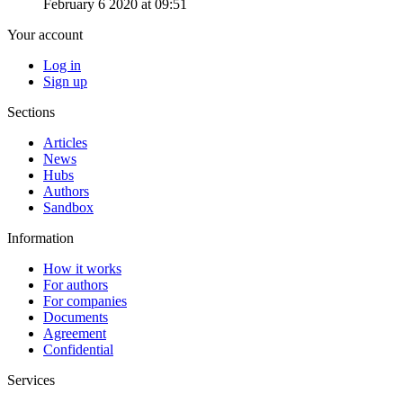
February 6 2020 at 09:51
Your account
Log in
Sign up
Sections
Articles
News
Hubs
Authors
Sandbox
Information
How it works
For authors
For companies
Documents
Agreement
Confidential
Services