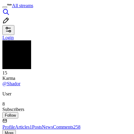
All streams
Login
15
Karma
@Shador
User
8
Subscribers
Follow
Profile
Articles
1
Posts
News
Comments
258
More