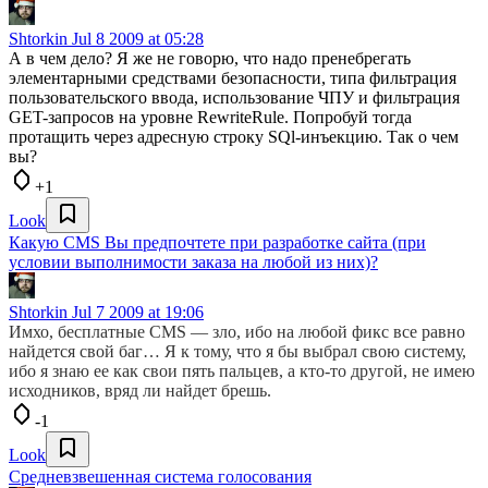
Shtorkin
Jul 8 2009 at 05:28
А в чем дело? Я же не говорю, что надо пренебрегать
элементарными средствами безопасности, типа фильтрация
пользовательского ввода, использование ЧПУ и фильтрация
GET-запросов на уровне RewriteRule. Попробуй тогда
протащить через адресную строку SQl-инъекцию. Так о чем
вы?
+1
Look
Какую CMS Вы предпочтете при разработке сайта (при
условии выполнимости заказа на любой из них)?
Shtorkin
Jul 7 2009 at 19:06
Имхо, бесплатные CMS — зло, ибо на любой фикс все равно
найдется свой баг… Я к тому, что я бы выбрал свою систему,
ибо я знаю ее как свои пять пальцев, а кто-то другой, не имею
исходников, вряд ли найдет брешь.
-1
Look
Средневзвешенная система голосования