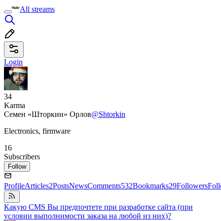
All streams
Login
34
Karma
Семен «Шторкин» Орлов
@Shtorkin
Electronics, firmware
16
Subscribers
Follow
Profile
Articles
2
Posts
News
Comments
532
Bookmarks
29
Followers
Fol
Какую CMS Вы предпочтете при разработке сайта (при
условии выполнимости заказа на любой из них)?