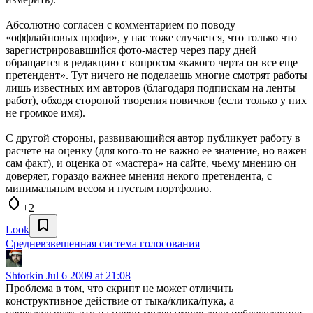
Абсолютно согласен с комментарием по поводу
«оффлайновых профи», у нас тоже случается, что только что
зарегистрировавшийся фото-мастер через пару дней
обращается в редакцию с вопросом «какого черта он все еще
претендент». Тут ничего не поделаешь многие смотрят работы
лишь известных им авторов (благодаря подпискам на ленты
работ), обходя стороной творения новичков (если только у них
не громкое имя).
С другой стороны, развивающийся автор публикует работу в
расчете на оценку (для кого-то не важно ее значение, но важен
сам факт), и оценка от «мастера» на сайте, чьему мнению он
доверяет, гораздо важнее мнения некого претендента, с
минимальным весом и пустым портфолио.
+2
Look
Средневзвешенная система голосования
Shtorkin
Jul 6 2009 at 21:08
Проблема в том, что скрипт не может отличить
конструктивное действие от тыка/клика/пука, а