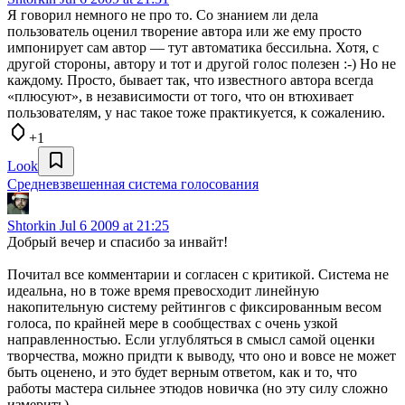
Я говорил немного не про то. Со знанием ли дела
пользователь оценил творение автора или же ему просто
импонирует сам автор — тут автоматика бессильна. Хотя, с
другой стороны, автору и тот и другой голос полезен :-) Но не
каждому. Просто, бывает так, что известного автора всегда
«плюсуют», в независимости от того, что он втюхивает
пользователям, у нас такое тоже практикуется, к сожалению.
+1
Look
Средневзвешенная система голосования
Shtorkin
Jul 6 2009 at 21:25
Добрый вечер и спасибо за инвайт!
Почитал все комментарии и согласен с критикой. Система не
идеальна, но в тоже время превосходит линейную
накопительную систему рейтингов с фиксированным весом
голоса, по крайней мере в сообществах с очень узкой
направленностью. Если углубляться в смысл самой оценки
творчества, можно придти к выводу, что оно и вовсе не может
быть оценено, и это будет верным ответом, как и то, что
работы мастера сильнее этюдов новичка (но эту силу сложно
измерить).