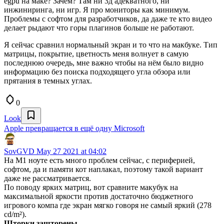
egpu на маке? Зачем? Там ни 3д адекватного, ни
инжиниринга, ни игр. Я про мониторы как минимум.
Проблемы с софтом для разработчиков, да даже те кто видео
делает рыдают что горы плагинов больше не работают.
Я сейчас сравнил нормальный экран и то что на макбуке. Тип
матрицы, покрытие, цветность меня волнует в самую
последнюю очередь, мне важно чтобы на нём было видно
информацию без поиска подходящего угла обзора или
прятания в темных углах.
0
Look
Apple превращается в ещё одну Microsoft
SovGVD
May 27 2021 at 04:02
На М1 ноуте есть много проблем сейчас, с периферией,
софтом, да и памяти кот наплакал, поэтому такой вариант
даже не рассматривается.
По поводу ярких матриц, вот сравните макубук на
максимальной яркости против достаточно бюджетного
игрового компа где экран мягко говоря не самый яркий (278
cd/m²).
Шторки зашторены