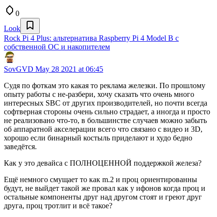
0
Look
Rock Pi 4 Plus: альтернатива Raspberry Pi 4 Model B с
собственной ОС и накопителем
SovGVD
May 28 2021 at 06:45
Судя по фоткам это какая то реклама железки. По прошлому
опыту работы с не-разбери, хочу сказать что очень много
интересных SBC от других производителей, но почти всегда
софтверная стороны очень сильно страдает, а иногда и просто
не реализовано что-то, в большинстве случаев можно забыть
об аппаратной акселерации всего что связано с видео и 3D,
хорошо если бинарный костыль приделают и худо бедно
заведётся.
Как у это девайса с ПОЛНОЦЕННОЙ поддержкой железа?
Ещё немного смущает то как m.2 и проц ориентированны
будут, не выйдет такой же провал как у ифонов когда проц и
остальные компоненты друг над другом стоят и греют друг
друга, проц тротлит и всё такое?