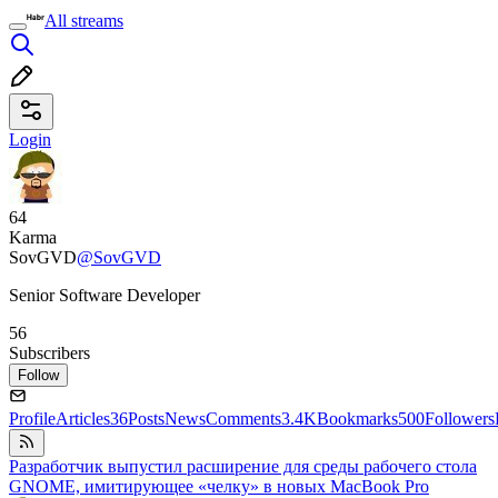
All streams
Login
64
Karma
SovGVD
@SovGVD
Senior Software Developer
56
Subscribers
Follow
Profile
Articles
36
Posts
News
Comments
3.4K
Bookmarks
500
Followers
Разработчик выпустил расширение для среды рабочего стола
GNOME, имитирующее «челку» в новых MacBook Pro