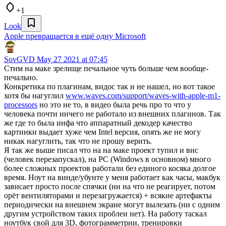
+1
Look
Apple превращается в ещё одну Microsoft
SovGVD
May 27 2021 at 07:45
Стим на маке зрелище печальное чуть больше чем вообще-
печально.
Конкретика по плагинам, видос так и не нашел, но вот такое
хотя бы нагуглил
www.waves.com/support/waves-with-apple-m1-
processors
но это не то, в видео была речь про то что у
человека почти ничего не работало из внешних плагинов. Так
же где то была инфа что аппаратный декодер качество
картинки выдает хуже чем Intel версия, опять же не могу
никак нагуглить, так что не прошу верить.
Я так же выше писал что на на маке проект тупил и вис
(человек перезапускал), на PC (Windows в основном) много
более сложных проектов работали без единого косяка долгое
время. Ноут на винде/убунте у меня работает как часы, макбук
зависает просто после спячки (ни на что не реагирует, потом
орёт вентиляторами и перезагружается) + всякие артефакты
периодически на внешнем экране могут вылезать (ни с одним
другим устройством таких проблеи нет). На работу таскал
ноутбук свой для 3D, фотограмметрии, тренировки