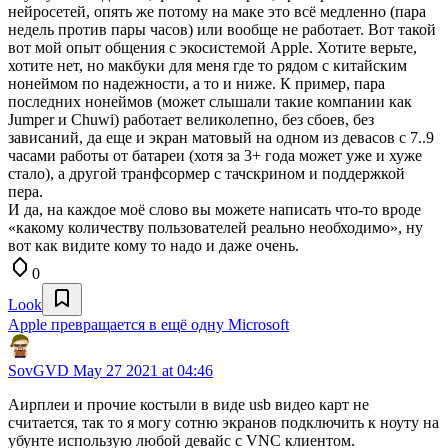
нейросетей, опять же потому на маке это всё медленно (пара
недель против пары часов) или вообще не работает. Вот такой
вот мой опыт общения с экосистемой Apple. Хотите верьте,
хотите нет, но макбуки для меня где то рядом с китайским
нонеймом по надежности, а то и ниже. К пример, пара
последних нонеймов (может слышали такие компании как
Jumper и Chuwi) работает великолепно, без сбоев, без
зависаний, да еще и экран матовый на одном из девасов с 7..9
часами работы от батареи (хотя за 3+ года может уже и хуже
стало), а другой транфсормер с тачскрином и поддержкой
пера.
И да, на каждое моё слово вы можете написать что-то вроде
«какому количеству пользователей реально необходимо», ну
вот как видите кому то надо и даже очень.
0
Look
Apple превращается в ещё одну Microsoft
SovGVD
May 27 2021 at 04:46
Аирплеи и прочие костыли в виде usb видео карт не
считается, так то я могу сотню экранов подключить к ноуту на
убунте использую любой девайс с VNC клиентом.