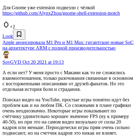
Для Gnome уже extension подвезли с чёлкой
https://github.com/AlynxZhou/gnome-shell-extension-inotch
+2
Look
Apple анонсировала M1 Pro и M1 Max: гигантские новые SoC
на архитектуре ARM с полной производительностью
SovGVD
Oct 20 2021 at 19:13
А если нет? У меня просто с Маками как то не сложились
взаимоотношения, только разочования связанные в основном
с восторженными описаниями от друзей-фанатов. Но это
отдельная история боли и страдания.
Поискал видео на YouTube, простые игры понятно идут без
проблем как и на любом ПК. Со сложными в плане графики
очень неоднозначно. Некоторые игры показывают по
счётчику удивительно хорошее значение FPS (ну к примеру
40-50), но при это на самом видео визуально от силы 20
кадров или меньше. Периодически игры прям очень сильно
подвисают, но на счетчик кадров это никак не влияет.