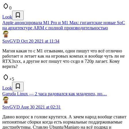
0
Look
Apple анонсировала M1 Pro и M1 Max: гигантские новые SoC
на архитектуре ARM с полной производительностью
SovGVD
Oct 20 2021 at 11:34
Магия какая то с М1 отзывами, одни пишут что всё отлично
работает и летает как на игровых компах и вообще чуть ли не
RTX3xxx, а другие вот пишут что cs:go в 720p лагает. Кому
верить?
+5
Look
Garuda Linux — 2 часа радовался как младенец, но…
SovGVD
Aug 30 2021 at 02:31
Давно вопрос в голове крутится. А зачем народ вообще ставит
непонятные сборки когда есть нормальные поддерживаемые
дистрибутивы. Ставлю Ubuntu/Manjaro на всё подряд и