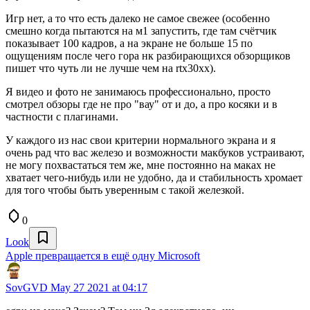
Игр нет, а то что есть далеко не самое свежее (особенно
смешно когда пытаются на м1 запустить, где там счётчик
показывает 100 кадров, а на экране не больше 15 по
ощущениям после чего гора нк разбирающихся обзорщиков
пишет что чуть ли не лучше чем на rtx30xx).
Я видео и фото не занимаюсь профессионально, просто
смотрел обзоры где не про "вау" от и до, а про косяки и в
частности с плагинами.
У каждого из нас свои критерии нормального экрана и я
очень рад что вас железо и возможности макбуков устраивают,
не могу похвастаться тем же, мне постоянно на маках не
хватает чего-нибудь или не удобно, да и стабильность хромает
для того чтобы быть уверенным с такой железкой.
0
Look
Apple превращается в ещё одну Microsoft
SovGVD
May 27 2021 at 04:17