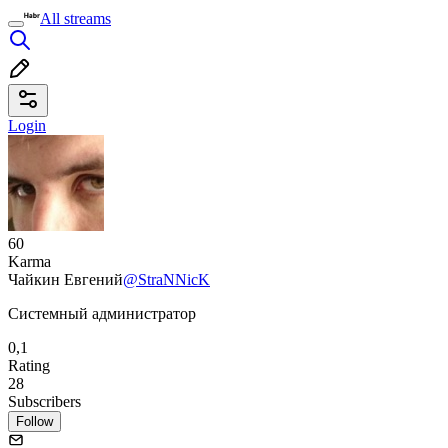
All streams
Login
60
Karma
Чайкин Евгений
@StraNNicK
Системный администратор
0,1
Rating
28
Subscribers
Follow