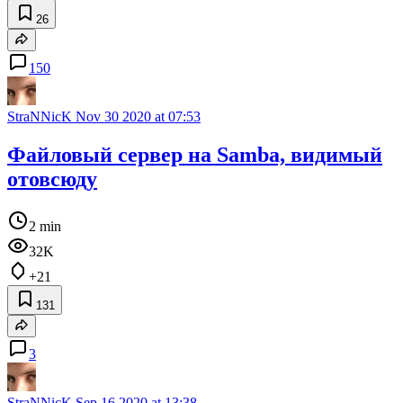
26
150
StraNNicK
Nov 30 2020 at 07:53
Файловый сервер на Samba, видимый
отовсюду
2 min
32K
+21
131
3
StraNNicK
Sep 16 2020 at 13:38