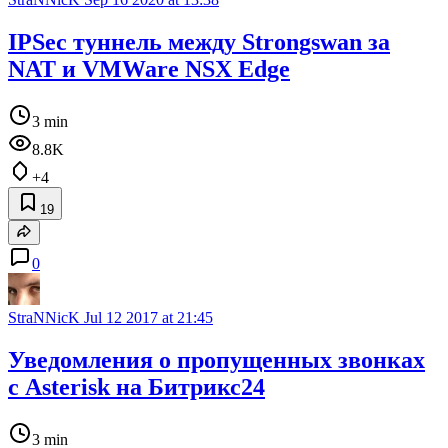
IPSec туннель между Strongswan за
NAT и VMWare NSX Edge
3 min
8.8K
+4
19
0
StraNNicK
Jul 12 2017 at 21:45
Уведомления о пропущенных звонках
с Asterisk на Битрикс24
3 min