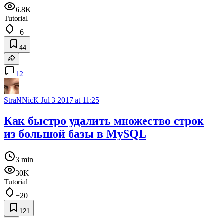
6.8K
Tutorial
+6
44
12
StraNNicK
Jul 3 2017 at 11:25
Как быстро удалить множество строк
из большой базы в MySQL
3 min
30K
Tutorial
+20
121