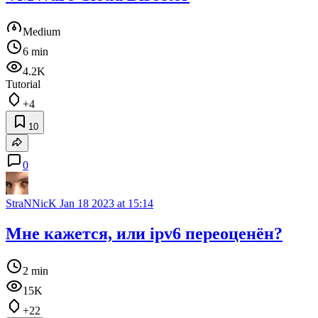
Medium
6 min
4.2K
Tutorial
+4
10
0
StraNNicK
Jan 18 2023 at 15:14
Мне кажется, или ipv6 переоценён?
2 min
15K
+22