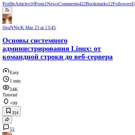
Profile
Articles
10
Posts
1
News
Comments
422
Bookmarks
12
Followers
F
StraNNicK
Mar 23 at 13:45
Основы системного
администрирования Linux: от
командной строки до веб-сервера
Easy
1 min
24K
Tutorial
+99
314
51