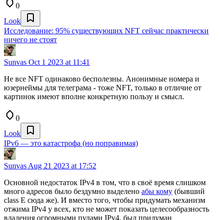
0
Look
Исследование: 95% существующих NFT сейчас практически
ничего не стоят
Sunvas
Oct 1 2023 at 11:41
Не все NFT одинаково бесполезны. Анонимные номера и
юзернеймы для телеграма - тоже NFT, только в отличие от
картинок имеют вполне конкретную пользу и смысл.
0
Look
IPv6 — это катастрофа (но поправимая)
Sunvas
Aug 21 2023 at 17:52
Основной недостаток IPv4 в том, что в своё время слишком
много адресов было бездумно выделено
абы кому
(бывший
class E сюда же). И вместо того, чтобы придумать механизм
отжима IPv4 у всех, кто не может показать целесообразность
владения огромными пулами IPv4, был придуман