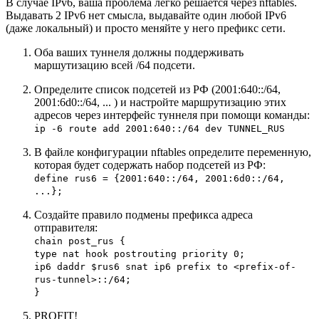
В случае IPv6, ваша проблема легко решается через nftables.
Выдавать 2 IPv6 нет смысла, выдавайте один любой IPv6
(даже локальный) и просто меняйте у него префикс сети.
Оба ваших туннеля должны поддерживать
маршутизацию всей /64 подсети.
Определите список подсетей из РФ (2001:640::/64,
2001:6d0::/64, ... ) и настройте маршрутизацию этих
адресов через интерфейс туннеля при помощи команды:
ip -6 route add 2001:640::/64 dev TUNNEL_RUS
В файле конфигурации nftables определите переменную,
которая будет содержать набор подсетей из РФ:
define rus6 = {2001:640::/64, 2001:6d0::/64,
...};
Создайте правило подмены префикса адреса
отправителя:
chain post_rus {
type nat hook postrouting priority 0;
ip6 daddr $rus6 snat ip6 prefix to <prefix-of-
rus-tunnel>::/64;
}
PROFIT!