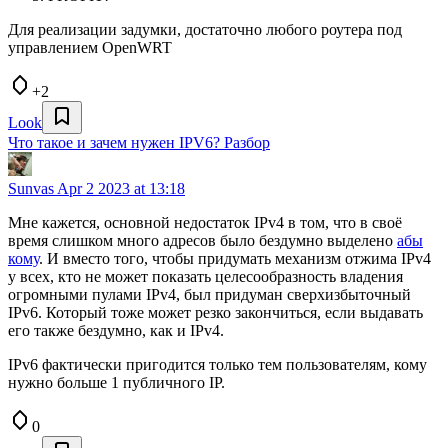
Для реализации задумки, достаточно любого роутера под
управлением OpenWRT
+2
Look
Что такое и зачем нужен IPV6? Разбор
Sunvas
Apr 2 2023 at 13:18
Мне кажется, основной недостаток IPv4 в том, что в своё
время слишком много адресов было бездумно выделено
абы
кому
. И вместо того, чтобы придумать механизм отжима IPv4
у всех, кто не может показать целесообразность владения
огромными пулами IPv4, был придуман сверхизбыточный
IPv6. Который тоже может резко закончиться, если выдавать
его также бездумно, как и IPv4.
IPv6 фактически пригодится только тем пользователям, кому
нужно больше 1 публичного IP.
0