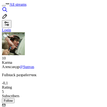
All streams
Login
10
Karma
Александр
@Sunvas
Fullstack разработчик
-0,1
Rating
5
Subscribers
Follow