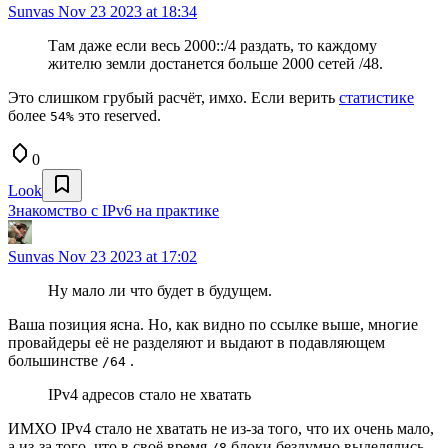
Sunvas
Nov 23 2023 at 18:34
Там даже если весь 2000::/4 раздать, то каждому
жителю земли достанется больше 2000 сетей /48.
Это слишком грубый расчёт, имхо. Если верить
статистике
более
это reserved.
54%
0
Look
Знакомство с IPv6 на практике
Sunvas
Nov 23 2023 at 17:02
Ну мало ли что будет в будущем.
Ваша позиция ясна. Но, как видно по ссылке выше, многие
провайдеры её не разделяют и выдают в подавляющем
большинстве
.
/64
IPv4 адресов стало не хватать
ИМХО IPv4 стало не хватать не из-за того, что их очень мало,
а из-за того, что в своё время
блоки бездумно выделялись
/8