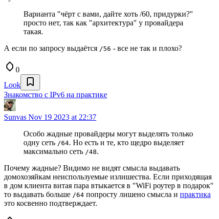
Варианта "чёрт с вами, дайте хоть /60, придурки?"
просто нет, так как "архитектура" у провайдера
такая.
А если по запросу выдаётся
- все не так и плохо?
/56
0
Look
Знакомство с IPv6 на практике
Sunvas
Nov 19 2023 at 22:37
Особо жадные провайдеры могут выделять только
одну сеть
. Но есть и те, кто щедро выделяет
/64
максимально сеть
.
/48
Почему жадные? Видимо не видят смысла выдавать
домохозяйкам неиспользуемые излишества. Если приходящая
в дом клиента витая пара втыкается в "WiFi роутер в подарок"
то выдавать больше
попросту лишено смысла и
практика
/64
это косвенно подтверждает.