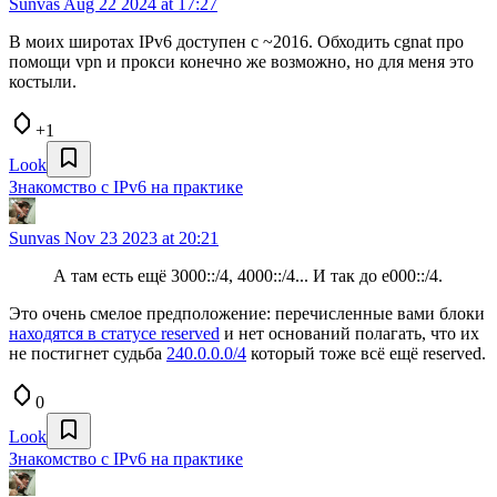
Sunvas
Aug 22 2024 at 17:27
В моих широтах IPv6 доступен с ~2016. Обходить cgnat про
помощи vpn и прокси конечно же возможно, но для меня это
костыли.
+1
Look
Знакомство с IPv6 на практике
Sunvas
Nov 23 2023 at 20:21
А там есть ещё 3000::/4, 4000::/4... И так до e000::/4.
Это очень смелое предположение: перечисленные вами блоки
находятся в статусе reserved
и нет оснований полагать, что их
не постигнет судьба
240.0.0.0/4
который тоже всё ещё reserved.
0
Look
Знакомство с IPv6 на практике