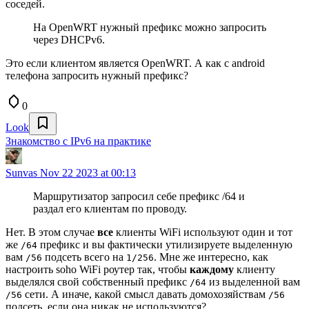
соседей.
На OpenWRT нужный префикс можно запросить
через DHCPv6.
Это если клиентом является OpenWRT. А как с android
телефона запросить нужный префикс?
0
Look
Знакомство с IPv6 на практике
Sunvas
Nov 22 2023 at 00:13
Маршрутизатор запросил себе префикс /64 и
раздал его клиентам по проводу.
Нет. В этом случае
все
клиенты WiFi используют один и тот
же
префикс и вы фактически утилизируете выделенную
/64
вам
подсеть всего на
. Мне же интересно, как
/56
1/256
настроить soho WiFi роутер так, чтобы
каждому
клиенту
выделялся свой собственный префикс
из выделенной вам
/64
сети. А иначе, какой смысл давать домохозяйствам
/56
/56
подсеть, если она никак не используются?