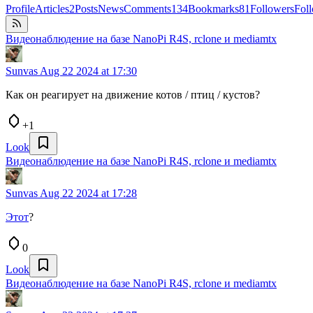
Profile
Articles
2
Posts
News
Comments
134
Bookmarks
81
Followers
Fol
Видеонаблюдение на базе NanoPi R4S, rclone и mediamtx
Sunvas
Aug 22 2024 at 17:30
Как он реагирует на движение котов / птиц / кустов?
+1
Look
Видеонаблюдение на базе NanoPi R4S, rclone и mediamtx
Sunvas
Aug 22 2024 at 17:28
Этот
?
0
Look
Видеонаблюдение на базе NanoPi R4S, rclone и mediamtx