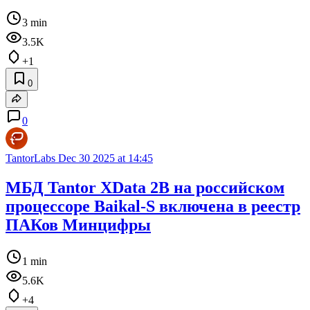
3 min
3.5K
+1
0
0
TantorLabs
Dec 30 2025 at 14:45
МБД Tantor XData 2B на российском
процессоре Baikal-S включена в реестр
ПАКов Минцифры
1 min
5.6K
+4