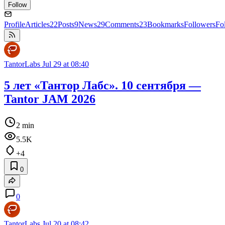
Follow
Profile
Articles
22
Posts
9
News
29
Comments
23
Bookmarks
Followers
Fo
TantorLabs
Jul 29 at 08:40
5 лет «Тантор Лабс». 10 сентября —
Tantor JAM 2026
2 min
5.5K
+4
0
0
TantorLabs
Jul 20 at 08:42