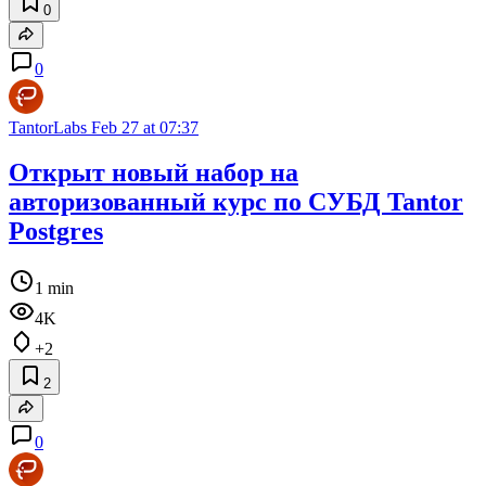
0
0
TantorLabs
Feb 27 at 07:37
Открыт новый набор на
авторизованный курс по СУБД Tantor
Postgres
1 min
4K
+2
2
0