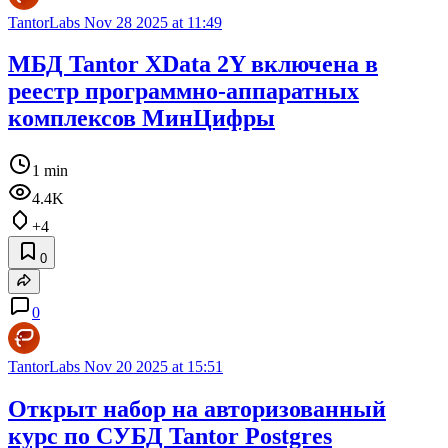
TantorLabs
Nov 28 2025 at 11:49
МБД Tantor XData 2Y включена в
реестр программно-аппаратных
комплексов МинЦифры
1 min
4.4K
+4
0
0
TantorLabs
Nov 20 2025 at 15:51
Открыт набор на авторизованный
курс по СУБД Tantor Postgres