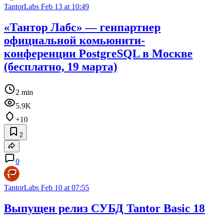
TantorLabs
Feb 13 at 10:49
«Тантор Лабс» — генпартнер
официальной комьюнити-
конференции PostgreSQL в Москве
(бесплатно, 19 марта)
2 min
5.9K
+10
2
0
TantorLabs
Feb 10 at 07:55
Выпущен релиз СУБД Tantor Basic 18