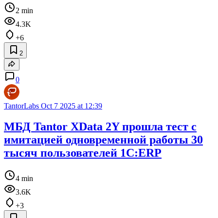
2 min
4.3K
+6
2
0
TantorLabs
Oct 7 2025 at 12:39
МБД Tantor XData 2Y прошла тест с
имитацией одновременной работы 30
тысяч пользователей 1С:ERP
4 min
3.6K
+3