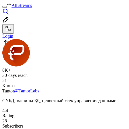
All streams
Login
8K+
30-days reach
21
Karma
Tantor
@TantorLabs
СУБД, машины БД, целостный стек управления данными
4,4
Rating
28
Subscribers