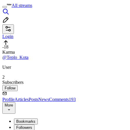
All streams
Login
-18
Karma
@Teplo_Kota
User
2
Subscribers
Follow
Profile
Articles
Posts
News
Comments
193
More
Bookmarks
Followers