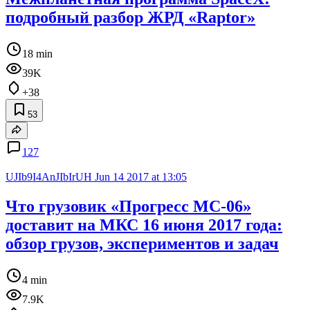
подробный разбор ЖРД «Raptor»
18 min
39K
+38
53
127
UJIb9I4AnJIbIrUH
Jun 14 2017 at 13:05
Что грузовик «Прогресс МС-06»
доставит на МКС 16 июня 2017 года:
обзор грузов, экспериментов и задач
4 min
7.9K