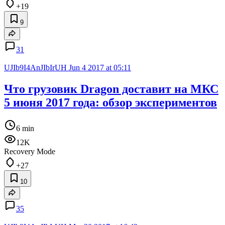
+19
9
31
UJIb9I4AnJIbIrUH
Jun 4 2017 at 05:11
Что грузовик Dragon доставит на МКС
5 июня 2017 года: обзор экспериментов
6 min
12K
Recovery Mode
+27
10
35