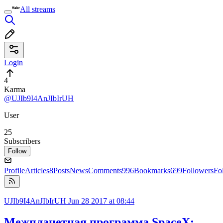
All streams
Login
4
Karma
@UJIb9I4AnJIbIrUH
User
25
Subscribers
Follow
Profile
Articles
8
Posts
News
Comments
996
Bookmarks
699
Followers
Fo
UJIb9I4AnJIbIrUH
Jun 28 2017 at 08:44
Межпланетная программа SpaceX: