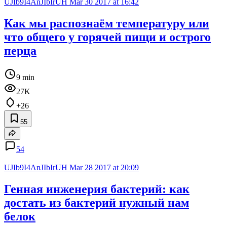
UJIb9I4AnJIbIrUH
Mar 30 2017 at 16:42
Как мы распознаём температуру или
что общего у горячей пищи и острого
перца
9 min
27K
+26
55
54
UJIb9I4AnJIbIrUH
Mar 28 2017 at 20:09
Генная инженерия бактерий: как
достать из бактерий нужный нам
белок