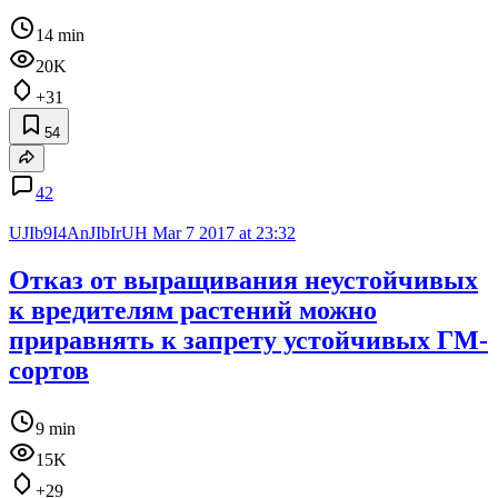
14 min
20K
+31
54
42
UJIb9I4AnJIbIrUH
Mar 7 2017 at 23:32
Отказ от выращивания неустойчивых
к вредителям растений можно
приравнять к запрету устойчивых ГМ-
сортов
9 min
15K
+29