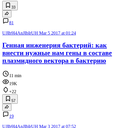
33
81
UJIb9I4AnJIbIrUH
Mar 5 2017 at 01:24
Генная инженерия бактерий: как
внести нужные нам гены в составе
плазмидного вектора в бактерию
11 min
19K
+22
57
19
UJIb9I4AnJIbIrUH
Mar 3 2017 at 07:52