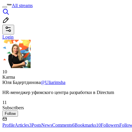
All streams
Login
10
Karma
Юля Бадертдинова
@Uliarimsha
HR-менеджер уфимского центра разработки в Directum
11
Subscribers
Follow
Profile
Articles
3
Posts
News
Comments
6
Bookmarks
10
Followers
Follo