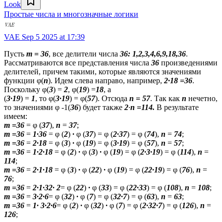
Look
Простые числа и многозначные логики
VAE
Sep 5 2025 at 17:39
Пусть
m = 36
, все делители числа
36: 1,2,3,4,6,9,18,36
.
Рассматриваются все представления числа
36
произведениями
делителей, причем такими, которые являются значениями
функции φ(
n
). Идем слева направо, например,
2∙18 =36
.
Поскольку φ(
3
) =
2
, φ(
19
) =
18
, а
(
3∙19
) =
1
, то φ(
3∙19
) = φ(
57
). Отсюда
n = 57
. Так как
n
нечетно,
то значениями φ -1(
36
) будет также
2
∙
n =114.
В результате
имеем:
m =36
= φ (
37
),
n
=
37
;
m =36
=
1∙36
= φ (
2
)
∙
φ (
37
) = φ (
2∙37
) = φ (
74
),
n
=
74
;
m =36
=
2∙18
= φ (
3
)
∙
φ (
19
) = φ (
3∙19
) = φ (
57
),
n
=
57
;
m =36
=
1∙2∙18
= φ (
2
)
∙
φ (
3
)
∙
φ (
19
) = φ (
2∙3∙19
) = φ (
114
),
n
=
114
;
m =36
=
2∙1∙18
= φ (
3
)
∙
φ (
22
)
∙
φ (
19
) = φ (
22∙19
) = φ (
76
),
n
=
76
;
m =36
=
2∙1∙32∙
2
= φ (
22
)
∙
φ (
33
) = φ (
22∙33
) = φ (
108
),
n
=
108
;
m =36
=
3∙2∙6
= φ (
32
)
∙
φ (
7
) = φ (
32∙7
) = φ (
63
),
n
=
63
;
m =36
=
1∙
3∙2∙6
= φ (
2
)
∙
φ (
32
)
∙
φ (
7
) = φ (
2∙32∙7
) = φ (
126
),
n
=
126
;