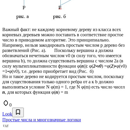
Важный факт: не каждому корневому дереву из класса всех
корневых деревьев можно поставить в соответствие простое
число в приводимом алгоритме. Это принципиально.
Например, нельзя закодировать простым числом р дерево без
разветвлений (Рис. а). Поскольку вершина а должна
обозначаться нечетным числом v0 (в силу того, что имеется
вершина b), то должна существовать вершина с числом 2а (в
силу мультипликативности функции φ(
n
)): φ(
2
•
v0
) =φ(
2
)•φ(v0)
=1•φ(v0), т.е. дерево приобретает вид (Рис. б)
Но и такое дерево не кодируется простым числом, поскольку
для существования только одного ребра от а к b должно
выполняться условие N φ(m) = 1, где N φ(m) есть число чисел
n
, для которых функция φ(
n
) = m
0
Look
Простые числа и многозначные логики