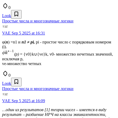
0
Look
Простые числа и многозначные логики
VAE
Sep 5 2025 at 16:31
φ(
n
) =n1 и
n1 ≠
рi,
рi - простое число с порядковым номером
(i).
(р)
= {v0}k∪{vе}k, v0- множество нечетных значений,
исключая р,
ve-множество четных
0
Look
Простые числа и многозначные логики
VAE
Sep 5 2025 at 16:09
…один из результатов [1] теории чисел – имеется в виду
результат – разбиение НРЧ на классы эквивалентности,