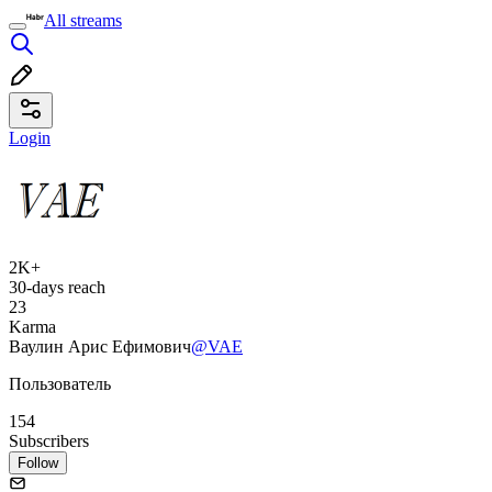
All streams
Login
2K+
30-days reach
23
Karma
Ваулин Арис Ефимович
@VAE
Пользователь
154
Subscribers
Follow