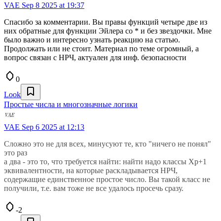
VAE
Sep 8 2025 at 19:37
Спасибо за комментарии. Вы правы функций четыре две из
них обратные для функции Эйлера со * и без звездочки. Мне
было важно и интересно узнать реакцию на статью.
Продолжать или не стоит. Материал по теме огромный, а
вопрос связан с НРЧ, актуален для инф. безопасности
0
Look
Простые числа и многозначные логики
VAE
Sep 6 2025 at 12:13
Сложно это не для всех, минусуют те, кто "ничего не понял"
это раз
а два - это то, что требуется найти: найти надо классы Хр+1
эквивалентности, на которые раскладывается НРЧ,
содержащие единственное простое число. Вы такой класс не
получили, т.е. вам тоже не все удалось просечь сразу.
-2