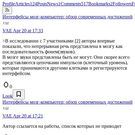
Profile
Articles
124
Posts
News
1
Comments
517
Bookmarks
2
Followers
F
Интерфейсы мозг-компьютер: обзор современных достижений
VAE
Apr 20 at 17:33
>В исследовании с 7 участниками [2] авторы впервые
показали, что непрерывная речь представлена в мозгу как
последовательность фонем(звуков).
В мозге звуки представлены быть не могут. Они скорее всего
представляются цепочками импульсов (клеточный уровень),
которые принимаются другими клетками и регистрируются
интерфейсом.
0
Look
Интерфейсы мозг-компьютер: обзор современных достижений
VAE
Apr 20 at 17:21
Автор ссылается на работы, список которых не приводит