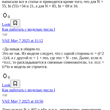
написали все в статье и приводится кроме того, что для N =
55, In (55) =34 и 21, а для N = 85, In = 69 и 16.
0
Look
Как работать с моделью числа I
VAE
May 7 2025 at 11:12
>Да никак в общем-то.
Это не так. Из модели следует, что с одной стороны rc = (t^2
-1)/4, а с другой rc = 1 + rпо, где rпо = N - rло. Далее, если rc
=rccc, то раскладывается в смежные сомножители, т.е. rcсс =
t1*tо и модель не строится.
0
Look
Как работать с моделью числа I
VAE
May 7 2025 at 10:56
Дано только N = 407 = p*q, p и q - неизвестны, инволюция