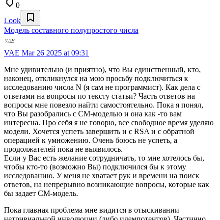
0
Look
Модель составного полупростого числа
VAE
Mar 26 2025 at 09:31
Мне удивительно (и приятно), что Вы единственный, кто,
наконец, откликнулся на мою просьбу подключиться к
исследованию числа N (я сам не программист). Как дела с
ответами на вопросы по тексту статьи? Часть ответов на
вопросы мне повезло найти самостоятельно. Пока я понял,
что Вы разобрались с СМ-моделью и она как -то вам
интересна. Про себя я не говорю, все свободное время уделяю
модели. Хочется успеть завершить и с RSA и с обратной
операцией к умножению. Очень боюсь не успеть, а
продолжателей пока не выявилось.
Если у Вас есть желание сотрудничать, то мне хотелось бы,
чтобы кто-то (возможно Вы) подключился бы к этому
исследованию. У меня не хватает рук и времени на поиск
ответов, на непрерывно возникающие вопросы, которые как
бы задает СМ-модель.
Пока главная проблема мне видится в отыскивании
нетривиальной инволюции (либо идемпотентов). Частично