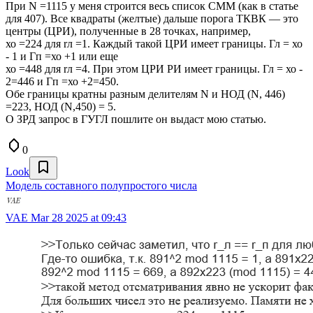
При N =1115 у меня строится весь список СММ (как в статье
для 407). Все квадраты (желтые) дальше порога ТКВК — это
центры (ЦРИ), полученные в 28 точках, например,
хо =224 для rл =1. Каждый такой ЦРИ имеет границы. Гл = хо
- 1 и Гп =хо +1 или еще
хо =448 для rл =4. При этом ЦРИ РИ имеет границы. Гл = хо -
2=446 и Гп =хо +2=450.
Обе границы кратны разным делителям N и НОД (N, 446)
=223, НОД (N,450) = 5.
О ЗРД запрос в ГУГЛ пошлите он выдаст мою статью.
0
Look
Модель составного полупростого числа
VAE
Mar 28 2025 at 09:43