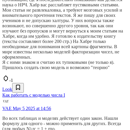
наука о НРЧ. Хабр вас расслабляет пустяковыми статьями.
Мои статьи не развлекаловка, а требуют мозговых усилий и
внимательного прочтения текстов. Я же пишу для своих
учеников и не допускаю халтуры. У них вопросы также
возникают, но совершенно другого уровня, так как они
изучают без пропусков и могут вернуться к моим статьям на
Хабре, когда им удобно. Я готовлю к издательству книгу
(тексты составляют более 200 стр.) На Хабре только
необходимые для понимания всей картины фрагменты. В
мире известны несколько моделей факторизации чисел, не
оформленных.
Я с ними знаком и считаю их тупиковыми (не только я).
Пришлось создать свою модель и возможно "теорию"
-1
Look
Как работать с моделью числа I
VAE
May 5 2025 at 14:56
Во всех таблицах и моделях действует один закон. Нашли
формулу для одного - можно применить для других. Всегда
(для любых N) rc = 1 + rпо.