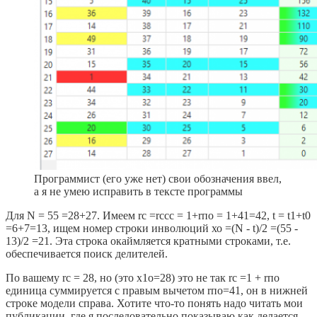
Программист (его уже нет) свои обозначения ввел,
а я не умею исправить в тексте программы
Для N = 55 =28+27. Имеем rc =rccc = 1+rпо = 1+41=42, t = t1+t0
=6+7=13, ищем номер строки инволюций хо =(N - t)/2 =(55 -
13)/2 =21. Эта строка окаймляется кратными строками, т.е.
обеспечивается поиск делителей.
По вашему rc = 28, но (это х1о=28) это не так rc =1 + rпо
единица суммируется с правым вычетом rпо=41, он в нижней
строке модели справа. Хотите что-то понять надо читать мои
публикации, где я последовательно показываю как делается