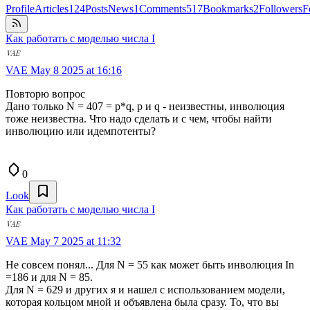
Profile
Articles
124
Posts
News
1
Comments
517
Bookmarks
2
Followers
F
Как работать с моделью числа I
VAE
May 8 2025 at 16:16
Повторю вопрос
Дано только N = 407 = p*q, p и q - неизвестны, инволюция
тоже неизвестна. Что надо сделать и с чем, чтобы найти
инволюцию или идемпотенты?
0
Look
Как работать с моделью числа I
VAE
May 7 2025 at 11:32
Не совсем понял... Для N = 55 как может быть инволюция In
=186 и для N = 85.
Для N = 629 и других я и нашел с использованием модели,
которая кольцом мной и объявлена была сразу. То, что вы