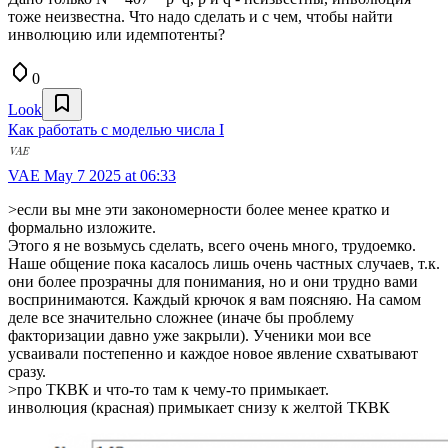
тоже неизвестна. Что надо сделать и с чем, чтобы найти
инволюцию или идемпотенты?
0
Look
Как работать с моделью числа I
VAE
May 7 2025 at 06:33
>если вы мне эти закономерности более менее кратко и
формально изложите.
Этого я не возьмусь сделать, всего очень много, трудоемко.
Наше общение пока касалось лишь очень частных случаев, т.к.
они более прозрачны для понимания, но и они трудно вами
воспринимаются. Каждый крючок я вам поясняю. На самом
деле все значительно сложнее (иначе бы проблему
факторизации давно уже закрыли). Ученики мои все
усваивали постепенно и каждое новое явление схватывают
сразу.
>про ТКВК и что-то там к чему-то примыкает.
инволюция (красная) примыкает снизу к желтой ТКВК