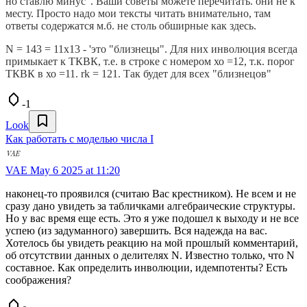
но ставлю минус". Ваши советы можете перечитать. они не к
месту. Просто надо мои тексты читать внимательно, там
ответы содержатся м.б. не столь обширные как здесь.
N = 143 = 11x13 - 'это "близнецы". Для них инволюция всегда
примыкает к ТКВК, т.е. в строке с номером хо =12, т.к. порог
ТКВК в хо =11. rk = 121. Так будет для всех "близнецов"
-1
Look
Как работать с моделью числа I
VAE
May 6 2025 at 11:20
наконец-то проявился (считаю Вас крестником). Не всем и не
сразу дано увидеть за табличками алгебраические структуры.
Но у вас время еще есть. Это я уже подошел к выходу и не все
успею (из задуманного) завершить. Вся надежда на вас.
Хотелось бы увидеть реакцию на мой прошлый комментарий,
об отсутствии данных о делителях N. Известно только, что N
составное. Как определить инволюции, идемпотенты? Есть
соображения?