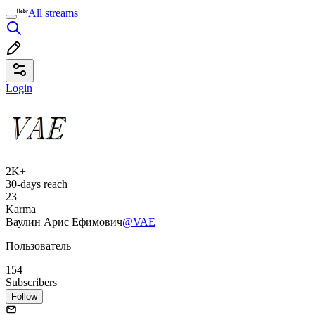
All streams
Login
2K+
30-days reach
23
Karma
Ваулин Арис Ефимович
@VAE
Пользователь
154
Subscribers
Follow