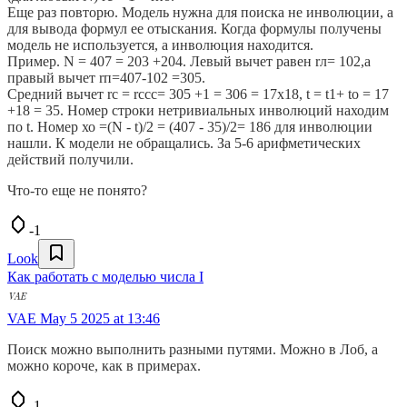
Еще раз повторю. Модель нужна для поиска не инволюции, а
для вывода формул ее отыскания. Когда формулы получены
модель не используется, а инволюция находится.
Пример. N = 407 = 203 +204. Левый вычет равен rл= 102,а
правый вычет rп=407-102 =305.
Средний вычет rс = rccc= 305 +1 = 306 = 17x18, t = t1+ tо = 17
+18 = 35. Номер строки нетривиальных инволюций находим
по t. Номер хо =(N - t)/2 = (407 - 35)/2= 186 для инволюции
нашли. К модели не обращались. За 5-6 арифметических
действий получили.
Что-то еще не понято?
-1
Look
Как работать с моделью числа I
VAE
May 5 2025 at 13:46
Поиск можно выполнить разными путями. Можно в Лоб, а
можно короче, как в примерах.
-1