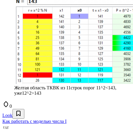
Желтая область ТКВК из 11строк порог 11^2<143,
уже12^2>143
0
Look
Как работать с моделью числа I