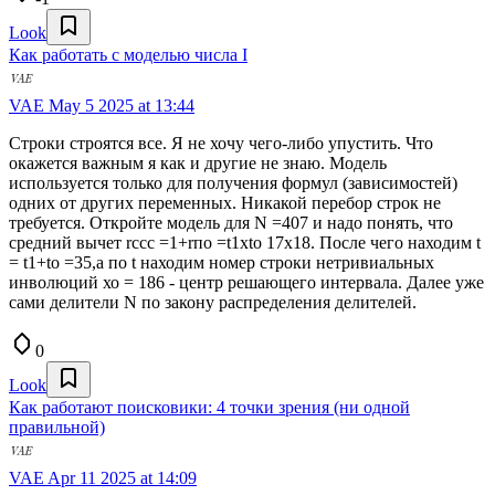
Look
Как работать с моделью числа I
VAE
May 5 2025 at 13:44
Строки строятся все. Я не хочу чего-либо упустить. Что
окажется важным я как и другие не знаю. Модель
используется только для получения формул (зависимостей)
одних от других переменных. Никакой перебор строк не
требуется. Откройте модель для N =407 и надо понять, что
средний вычет rccc =1+rпо =t1хtо 17x18. После чего находим t
= t1+tо =35,а по t находим номер строки нетривиальных
инволюций хо = 186 - центр решающего интервала. Далее уже
сами делители N по закону распределения делителей.
0
Look
Как работают поисковики: 4 точки зрения (ни одной
правильной)
VAE
Apr 11 2025 at 14:09