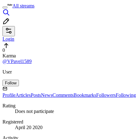
All streams
Login
0
Karma
@VPavel1589
User
Follow
Profile
Articles
Posts
News
Comments
Bookmarks
Followers
Following
Rating
Does not participate
Registered
April 20 2020
Activity