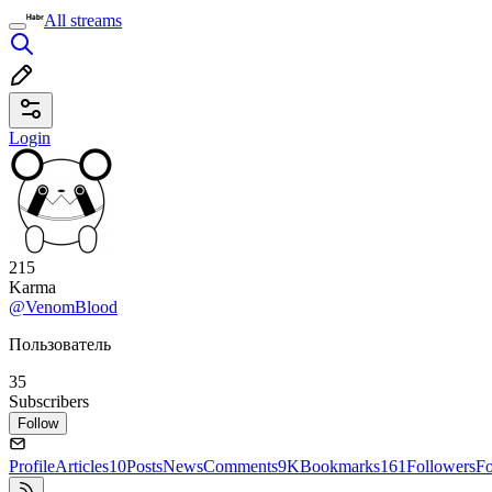
All streams
Login
215
Karma
@VenomBlood
Пользователь
35
Subscribers
Follow
Profile
Articles
10
Posts
News
Comments
9K
Bookmarks
161
Followers
Fo