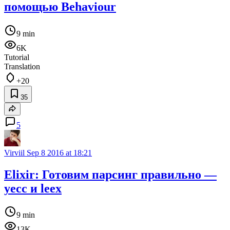
помощью Behaviour
9 min
6K
Tutorial
Translation
+20
35
5
Virviil
Sep 8 2016 at 18:21
Elixir: Готовим парсинг правильно —
yecc и leex
9 min
13K