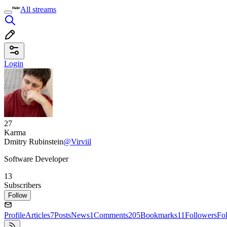
All streams
Login
27
Karma
Dmitry Rubinstein
@Virviil
Software Developer
13
Subscribers
Follow
Profile
Articles
7
Posts
News
1
Comments
205
Bookmarks
11
Followers
Fo