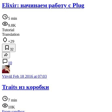
Elixir: начинаем работу с Plug
5 min
9.8K
Tutorial
Translation
+29
32
10
Virviil
Feb 18 2016 at 07:03
Traits из коробки
7 min
10K
From sandbox