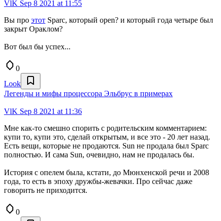
VlK
Sep 8 2021 at 11:55
Вы про
этот
Sparc, который open? и который года четыре был
закрыт Ораклом?
Вот был бы успех...
0
Look
Легенды и мифы процессора Эльбрус в примерах
VlK
Sep 8 2021 at 11:36
Мне как-то смешно спорить с родительским комментарием:
купи то, купи это, сделай открытым, и все это - 20 лет назад.
Есть вещи, которые не продаются. Sun не продала был Sparc
полностью. И сама Sun, очевидно, нам не продалась бы.
История с опелем была, кстати, до Мюнхенской речи и 2008
года, то есть в эпоху дружбы-жевачки. Про сейчас даже
говорить не приходится.
0