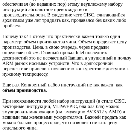
обеспечивал (до недавних пор) этому неуклюжему набору
инструкций абсолютное превосходство в
производительности. В следствие чего CISC, считающийся
архаизмом уже лет тридцать как, продавался без каких-либо
проблем.
Почему так? Потому что практически важен только один
параметр: объем производства чипа. Объем определяет цену
производства. Цена, в свою очередь, через продажи
определяет объем. Главный провал Intel последних
десятилетий это не несчастный Itanium, а упущенный в пользу
ARM рынок носимых устройств. Что в долгосрочной
перспективе привело к появлению конкурентов с доступом к
нужному техпроцессу.
Еще раз. Конкретный набор инструкций не так важен, как
объем производства
.
При неоходимости любой набор инструкций (в стиле CISC,
векторные инструкции, VLIW/EPIC, бла-бла-бла) можно
эмулировать микрокодом (см. эмуляцию AVX512 у AMD) и
всякими там железными ускорителями. Важней продать как
можно больше процессоров, что позволит снизить цену
отдельного чипа.