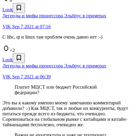
0
Look
Легенды и мифы процессора Эльбрус в примерах
VlK
Sep 7 2021 at 07:16
С libc, qt и linux там проблем очень давно нет :-)
+2
Look
Легенды и мифы процессора Эльбрус в примерах
VlK
Sep 7 2021 at 06:39
Платит МЦСТ или бюджет Российской
федерации?
Это вы к какому именно моему замечанию комментарий
добавили? :-) Как МЦСТ, так и любые их конкуренты, будут
питаться прежде всего из бюджета, что очевидно.
Соревноваться на глобальном рынке с китайцами и китайе-
тайваньцами бесполезно, очевидно же.
Важна не архитектура и даже не техпроцесс.