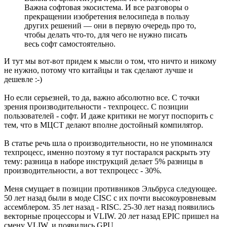
Важна софтовая экосистема. И все разговоры о
прекращении изобретения велосипеда в пользу
других решений — они в первую очередь про то,
чтобы делать что-то, для чего не нужно писать
весь софт самостоятельно.
И тут мы вот-вот придем к мысли о том, что ничто и никому
не нужно, потому что китайцы и так сделают лучше и
дешевле :-)
Но если серьезней, то да, важно абсолютно все. С точки
зрения производительности - техпроцесс. С позиции
пользователей - софт. И даже критики не могут поспорить с
тем, что в МЦСТ делают вполне достойный компилятор.
В статье речь шла о производительности, но не упоминался
техпроцесс, именно поэтому я тут постарался раскрыть эту
тему: разница в наборе инструкций делает 5% разницы в
производительности, а вот техпроцесс - 30%.
Меня смущает в позиции противников Эльбруса следующее.
50 лет назад были в моде CISC с их почти высокоуровневым
ассемблером. 35 лет назад - RISC. 25-30 лет назад появились
векторные процессоры и VLIW. 20 лет назад EPIC пришел на
смену VLIW, и появились GPU.