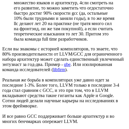
множество языков и архитектур, 4сли смотреть на
его развитие, то можно заметить что огдостаточно
быстро достиг 90% скорости gcc (да, остальные
10% были трудными и заняли годы), в то же время
llc делают лет 20 на практике (не тратя много сил
на фронтэнд, он же там покупной), а если считать
теоретические изыскания то лет 30. Притом это
была команда full time разработчиков.
Если вы знакомы с историей компиляторов, то знаете, что
80% производительности от LLVM/GCC для ограниченного
набора архитектур может сделать единственный увлеченный
энтузиаст за год-два. Пример -
qbe
. Или изолированная
команда исследователей (
libfirm
).
Реальная же борьба в компиляторах уже давно идет за
последние 1-3%. Более того, LLVM только в последние 3-4
года стал сравним с GCC, и это при том, что в LLVM
вкладывают средства такие гиганты как Apple и Google.
Сотни людей делали научные карьеры на исследованиях в
этом фреймворке.
И все равно GCC поддерживает больше архитектур и во
многих бенчмарках опережает LLVM.