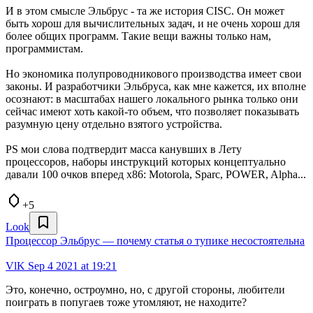
И в этом смысле Эльбрус - та же история CISC. Он может
быть хорош для вычислительных задач, и не очень хорош для
более общих программ. Такие вещи важны только нам,
программистам.
Но экономика полупроводникового производства имеет свои
законы. И разработчики Эльбруса, как мне кажется, их вполне
осознают: в масштабах нашего локального рынка только они
сейчас имеют хоть какой-то объем, что позволяет показывать
разумную цену отдельно взятого устройства.
PS мои слова подтвердит масса канувших в Лету
процессоров, наборы инструкций которых концептуально
давали 100 очков вперед x86: Motorola, Sparc, POWER, Alpha...
+5
Look
Процессор Эльбрус — почему статья о тупике несостоятельна
VlK
Sep 4 2021 at 19:21
Это, конечно, остроумно, но, с другой стороны, любители
поиграть в попугаев тоже утомляют, не находите?