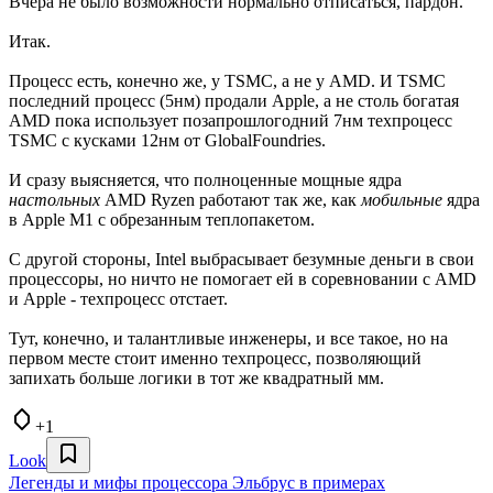
Вчера не было возможности нормально отписаться, пардон.
Итак.
Процесс есть, конечно же, у TSMC, а не у AMD. И TSMC
последний процесс (5нм) продали Apple, а не столь богатая
AMD пока использует позапрошлогодний 7нм техпроцесс
TSMC с кусками 12нм от GlobalFoundries.
И сразу выясняется, что полноценные мощные ядра
настольных
AMD Ryzen работают так же, как
мобильные
ядра
в Apple M1 с обрезанным теплопакетом.
С другой стороны, Intel выбрасывает безумные деньги в свои
процессоры, но ничто не помогает ей в соревновании с AMD
и Apple - техпроцесс отстает.
Тут, конечно, и талантливые инженеры, и все такое, но на
первом месте стоит именно техпроцесс, позволяющий
запихать больше логики в тот же квадратный мм.
+1
Look
Легенды и мифы процессора Эльбрус в примерах