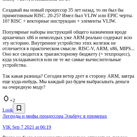
Создавай вы новый процессор 35 лет назад, то он был бы
примитивным RISC. 20-25? Имел был VLIW или EPIC черты.
10? RISC + векторные инструкции + элементы VLIW.
Популярные наборы инструкций общего назначения вроде
архаичных x86 и немолодых уже ARM реально содержат всю
эту историю. Внутреннее устройство этих железок не
отличается в практическом смысле. RISC-V, ARM, x86, MIPS...
Оно все сводится к транзисторному бюджету (= техпроцесс),
куда укладываются или не те же самые вычислительные
устройства.
Так какая разница? Сегодня ветер дует в сторону ARM, завтра
еще куда-нибудь. Мы каждый раз будем выбрасывать деньги
на очередную моду?
+2
Look
Легенды и мифы процессора Эльбрус в примерах
VlK
Sep 7 2021 at 06:19