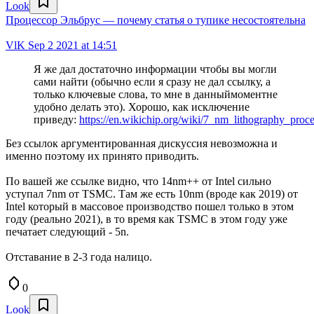
Look
Процессор Эльбрус — почему статья о тупике несостоятельна
VlK
Sep 2 2021 at 14:51
Я же дал достаточно информации чтобы вы могли
сами найти (обычно если я сразу не дал ссылку, а
только ключевые слова, то мне в данныймоментне
удобно делать это). Хорошо, как исключение
приведу:
https://en.wikichip.org/wiki/7_nm_lithography_pro
Без ссылок аргументированная дискуссия невозможна и
именно поэтому их принято приводить.
По вашей же ссылке видно, что 14nm++ от Intel сильно
уступал 7nm от TSMC. Там же есть 10nm (вроде как 2019) от
Intel который в массовое производство пошел только в этом
году (реально 2021), в то время как TSMC в этом году уже
печатает следующий - 5n.
Отставание в 2-3 года налицо.
0
Look