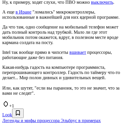
Ну, к примеру, ходят слухи, что ПВО можно
выключить
.
А еще
в Иране
"ломались" микроконтроллеры,
использованные в важнейшей для них ядерной программе.
Да что там, одно
сообщение
на мобильный телефон может
дать полный контроль над трубкой. Мало ли где этот
мобильник потом окажется, вдруг, в полезном месте вроде
кармана солдата на посту.
Intel так вообще прямо в чипсеты
вшивает
процессоры,
работающие даже без питания.
Какая-нибудь гадость на компьютере программиста,
перепрошивающего контроллер. Гадость по таймеру что-то
делает... Мир полон дивных и удивительных вещей.
Или, как шутят, "если вы параноик, то это не значит, что за
вами не следят".
+1
Look
Легенды и мифы процессора Эльбрус в примерах