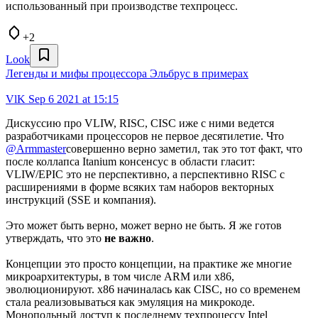
использованный при производстве техпроцесс.
+2
Look
Легенды и мифы процессора Эльбрус в примерах
VlK
Sep 6 2021 at 15:15
Дискуссию про VLIW, RISC, CISC иже с ними ведется
разработчиками процессоров не первое десятилетие. Что
@Armmaster
совершенно верно заметил, так это тот факт, что
после коллапса Itanium консенсус в области гласит:
VLIW/EPIC это не перспективно, а перспективно RISC с
расширениями в форме всяких там наборов векторных
инструкций (SSE и компания).
Это может быть верно, может верно не быть. Я же готов
утверждать, что это
не важно
.
Концепции это просто концепции, на практике же многие
микроархитектуры, в том числе ARM или x86,
эволюционируют. x86 начиналась как CISC, но со временем
стала реализовываться как эмуляция на микрокоде.
Монопольный доступ к последнему техпроцессу Intel