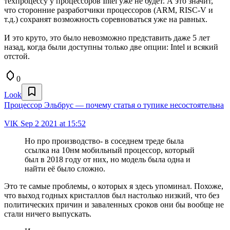
техпроцессу у процессоров Intel уже не будет. А это значит,
что сторонние разработчики процессоров (ARM, RISC-V и
т.д.) сохранят возможность соревноваться уже на равных.
И это круто, это было невозможно представить даже 5 лет
назад, когда были доступны только две опции: Intel и всякий
отстой.
0
Look
Процессор Эльбрус — почему статья о тупике несостоятельна
VlK
Sep 2 2021 at 15:52
Но про производство- в соседнем треде была
ссылка на 10нм мобильный процессор, который
был в 2018 году от них, но модель была одна и
найти её было сложно.
Это те самые проблемы, о которых я здесь упоминал. Похоже,
что выход годных кристаллов был настолько низкий, что без
политических причин и заваленных сроков они бы вообще не
стали ничего выпускать.