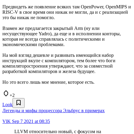
Предвидеть же появление всяких там OpenPower, OpenMIPS и
RISC-V в свое время они никак не могли, да и с реализацией
это бы никак не помогло.
Взамен же предлагается закрытый Arm (ну или
несуществующее Yadro), да еще и в исполнении конторы,
которая не всегда справлялась с политическими и
экономическими проблемами.
На мой взгляд дешевле и развивать имеющийся набор
инструкций вкупе с компилятором, тем более что боги
компиляторостроения утверждают, что за совместной
разработкой компиляторов и железа будущее.
Но это всего лишь мое мнение, которое есть.
+2
Look
Легенды и мифы процессора Эльбрус в примерах
VlK
Sep 7 2021 at 08:35
LLVM относительно новый, с фокусом на