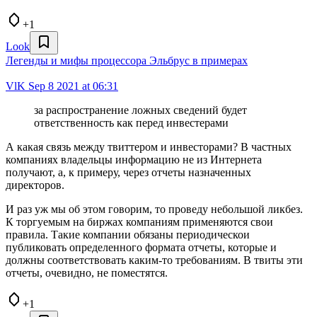
+1
Look
Легенды и мифы процессора Эльбрус в примерах
VlK
Sep 8 2021 at 06:31
за распространение ложных сведений будет
ответственность как перед инвестерами
А какая связь между твиттером и инвесторами? В частных
компаниях владельцы информацию не из Интернета
получают, а, к примеру, через отчеты назначенных
директоров.
И раз уж мы об этом говорим, то проведу небольшой ликбез.
К торгуемым на биржах компаниям применяются свои
правила. Такие компании обязаны периодическои
публиковать определенного формата отчеты, которые и
должны соответствовать каким-то требованиям. В твиты эти
отчеты, очевидно, не поместятся.
+1