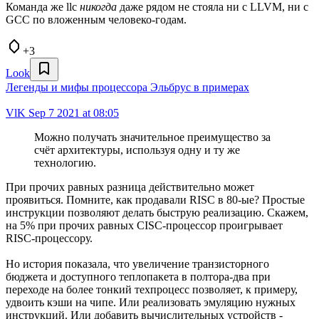
Команда же llc
никогда
даже рядом не стояла ни с LLVM, ни с
GCC по вложенным человеко-годам.
+3
Look
Легенды и мифы процессора Эльбрус в примерах
VlK
Sep 7 2021 at 08:05
Можно получать значительное преимущество за
счёт архитектуры, используя одну и ту же
технологию.
При прочих равных разница действительно может
проявиться. Помните, как продавали RISC в 80-ые? Простые
инструкции позволяют делать быструю реализацию. Скажем,
на 5% при прочих равных CISC-процессор проигрывает
RISC-процессору.
Но история показала, что увеличение транзисторного
бюджета и доступного теплопакета в полтора-два при
переходе на более тонкий техпроцесс позволяет, к примеру,
удвоить кэши на чипе. Или реализовать эмуляцию нужных
инструкций. Или добавить вычислительных устройств -