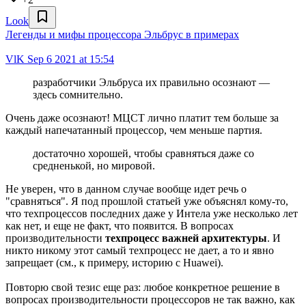
Look
Легенды и мифы процессора Эльбрус в примерах
VlK
Sep 6 2021 at 15:54
разработчики Эльбруса их правильно осознают —
здесь сомнительно.
Очень даже осознают! МЦСТ лично платит тем больше за
каждый напечатанный процессор, чем меньше партия.
достаточно хорошей, чтобы сравняться даже со
средненькой, но мировой.
Не уверен, что в данном случае вообще идет речь о
"сравняться". Я под прошлой статьей уже объяснял кому-то,
что техпроцессов последних даже у Интела уже несколько лет
как нет, и еще не факт, что появится. В вопросах
производительности
техпроцесс важней архитектуры
. И
никто никому этот самый техпроцесс не дает, а то и явно
запрещает (см., к примеру, историю с Huawei).
Повторю свой тезис еще раз: любое конкретное решение в
вопросах производительности процессоров не так важно, как