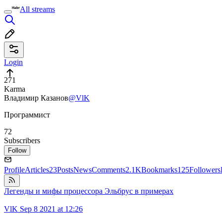
All streams
Login
271
Karma
Владимир Казанов
@VlK
Программист
72
Subscribers
Follow
Profile
Articles
23
Posts
News
Comments
2.1K
Bookmarks
125
Followers
Легенды и мифы процессора Эльбрус в примерах
VlK
Sep 8 2021 at 12:26