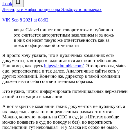
Look
Легенды и мифы процессора Эльбрус в примерах
VlK
Sep 8 2021 at 08:02
когда C-level пишет или говорит что-то публично
это считается авторитетным заявлением и за ложь
в них он несет такую же ответственность как за
ложь в официальной отчетности
Я просто хочу указать, что в публичных компаниях есть
документы, к которым выдвигаются жесткие требования.
Например, как здесь
https://ir.bumble.com/
. Это прогнозы, status
quo, ретроспектива и так далее. Аналогичные сайты есть у
других компаний. Конечно же, директор в такой компании
должен вести себя соответственным образом.
Это нужно, чтобы информировать потенциальных держателей
акций о ситуации в компании.
А вот закрытые компании таких документов не публикуют, а
их владельцы делают в определенных рамках что хотят.
Можно, конечно, подать на CEO в суд (а в Штатах вообще
можно подавать в суд по поводу и без), но вероятность
последствий тут небольшая - и у Маска их особо не было.