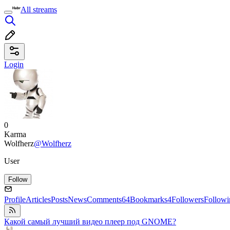
All streams
Login
0
Karma
Wolfherz
@Wolfherz
User
Follow
Profile
Articles
Posts
News
Comments
64
Bookmarks
4
Followers
Followi
Какой самый лучший видео плеер под GNOME?