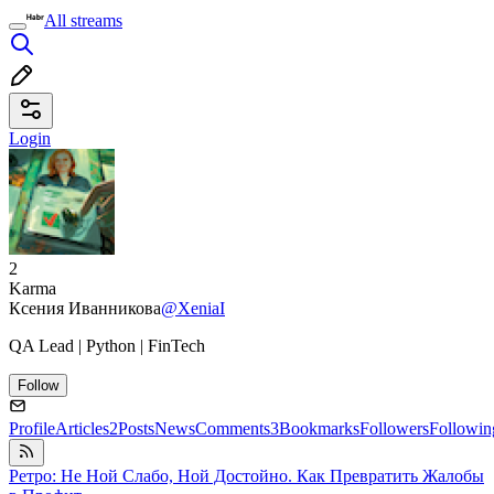
All streams
Login
2
Karma
Ксения Иванникова
@XeniaI
QA Lead | Python | FinTech
Follow
Profile
Articles
2
Posts
News
Comments
3
Bookmarks
Followers
Followin
Ретро: Не Ной Слабо, Ной Достойно. Как Превратить Жалобы