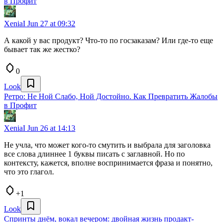
в Профит
XeniaI
Jun 27 at 09:32
А какой у вас продукт? Что-то по госзаказам? Или где-то еще
бывает так же жестко?
0
Look
Ретро: Не Ной Слабо, Ной Достойно. Как Превратить Жалобы
в Профит
XeniaI
Jun 26 at 14:13
Не учла, что может кого-то смутить и выбрала для заголовка
все слова длиннее 1 буквы писать с заглавной. Но по
контексту, кажется, вполне воспринимается фраза и понятно,
что это глагол.
+1
Look
Спринты днём, вокал вечером: двойная жизнь продакт-