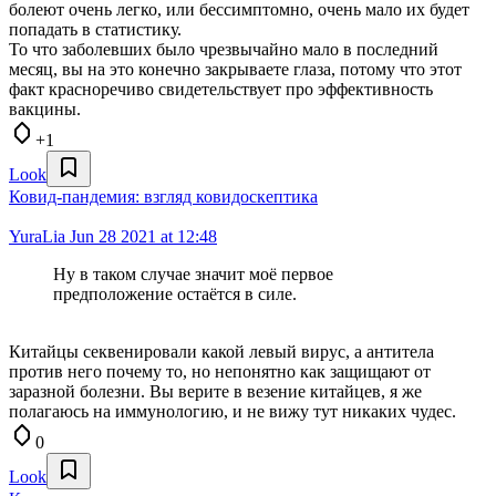
болеют очень легко, или бессимптомно, очень мало их будет
попадать в статистику.
То что заболевших было чрезвычайно мало в последний
месяц, вы на это конечно закрываете глаза, потому что этот
факт красноречиво свидетельствует про эффективность
вакцины.
+1
Look
Ковид-пандемия: взгляд ковидоскептика
YuraLia
Jun 28 2021 at 12:48
Ну в таком случае значит моё первое
предположение остаётся в силе.
Китайцы секвенировали какой левый вирус, а антитела
против него почему то, но непонятно как защищают от
заразной болезни. Вы верите в везение китайцев, я же
полагаюсь на иммунологию, и не вижу тут никаких чудес.
0
Look