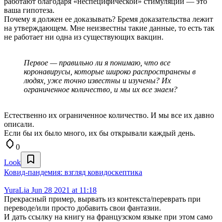
работают благодаря «неспецифической» стимуляции — это
ваша гипотеза.
Почему я должен ее доказывать? Бремя доказательства лежит
на утверждающем. Мне неизвестны такие данные, то есть так
не работает ни одна из существующих вакцин.
Первое — правильно ли я понимаю, что все
коронавирусы, которые широко распространены в
людях, уже точно известны и изучены? Их
ограниченное количество, и мы их все знаем?
Естественно их ограниченное количество. И мы все их давно
описали.
Если бы их было много, их бы открывали каждый день.
0
Look
Ковид-пандемия: взгляд ковидоскептика
YuraLia
Jun 28 2021 at 11:18
Прекрасный пример, вырвать из контекста/переврать при
переводе/или просто добавить свои фантазии.
И дать ссылку на книгу на французском языке при этом само