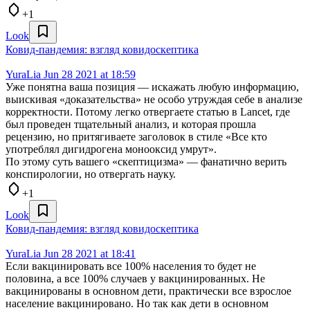
+1
Look
Ковид-пандемия: взгляд ковидоскептика
YuraLia
Jun 28 2021 at 18:59
Уже понятна ваша позиция — искажать любую информацию,
выискивая «доказательства» не особо утруждая себе в анализе
корректности. Потому легко отвергаете статью в Lancet, где
был проведен тщательный анализ, и которая прошла
рецензию, но притягиваете заголовок в стиле «Все кто
употреблял дигидрогена монооксид умрут».
По этому суть вашего «скептицизма» — фанатично верить
конспирологии, но отвергать науку.
+1
Look
Ковид-пандемия: взгляд ковидоскептика
YuraLia
Jun 28 2021 at 18:41
Если вакцинировать все 100% населения то будет не
половина, а все 100% случаев у вакцинированных. Не
вакцинированы в основном дети, практически все взрослое
население вакцинировано. Но так как дети в основном