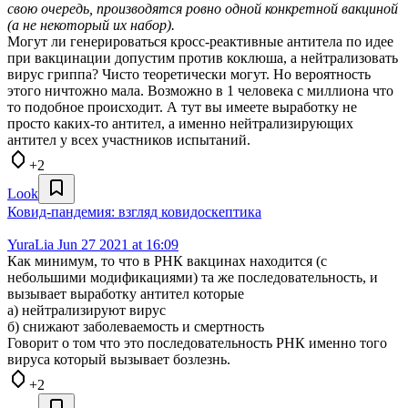
свою очередь, производятся ровно одной конкретной вакциной
(а не некоторый их набор).
Могут ли генерироваться кросс-реактивные антитела по идее
при вакцинации допустим против коклюша, а нейтрализовать
вирус гриппа? Чисто теоретически могут. Но вероятность
этого ничтожно мала. Возможно в 1 человека с миллиона что
то подобное происходит. А тут вы имеете выработку не
просто каких-то антител, а именно нейтрализирующих
антител у всех участников испытаний.
+2
Look
Ковид-пандемия: взгляд ковидоскептика
YuraLia
Jun 27 2021 at 16:09
Как минимум, то что в РНК вакцинах находится (с
небольшими модификациями) та же последовательность, и
вызывает выработку антител которые
а) нейтрализируют вирус
б) снижают заболеваемость и смертность
Говорит о том что это последовательность РНК именно того
вируса который вызывает бозлезнь.
+2