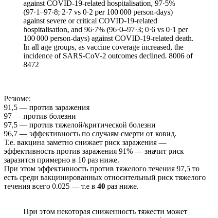
against COVID-19-related hospitalisation, 97·5%
(97·1–97·8; 2·7 vs 0·2 per 100 000 person-days)
against severe or critical COVID-19-related
hospitalisation, and 96·7% (96·0–97·3; 0·6 vs 0·1 per
100 000 person-days) against COVID-19-related death.
In all age groups, as vaccine coverage increased, the
incidence of SARS-CoV-2 outcomes declined. 8006 of
8472
Резюме:
91,5 — против заражения
97 — против болезни
97,5 — против тяжелой/критической болезни
96,7 — эффективность по случаям смерти от ковид.
Т.е. вакцина заметно снижает риск заражения —
эффективность против заражения 91% — значит риск
заразится примерно в 10 раз ниже.
При этом эффективность против тяжелого течения 97,5 то
есть среди вакцинированных относительный риск тяжелого
течения всего 0.025 — т.е в
40
раз ниже.
При этом некоторая сниженность тяжести может