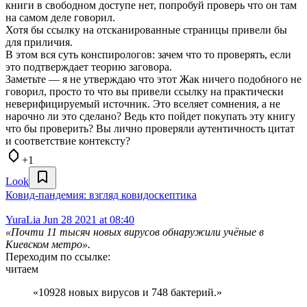
книги в свободном доступе нет, попробуй проверь что он там
на самом деле говорил.
Хотя бы ссылку на отсканированные страницы привели бы
для приличия.
В этом вся суть конспирологов: зачем что то проверять, если
это подтверждает теорию заговора.
Заметьте — я не утверждаю что этот Жак ничего подобного не
говорил, просто то что вы привели ссылку на практически
неверифицируемый источник. Это вселяет сомнения, а не
нарочно ли это сделано? Ведь кто пойдет покупать эту книгу
что бы проверить? Вы лично проверяли аутентичность цитат
и соответствие контексту?
+1
Look
Ковид-пандемия: взгляд ковидоскептика
YuraLia
Jun 28 2021 at 08:40
«Почти 11 тысяч новых вирусов обнаружили учёные в
Киевском метро».
Переходим по ссылке:
читаем
«10928 новых вирусов и 748 бактерий.»