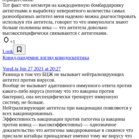
Тот факт что несмотря на каждодневную бомбардировку
антигенами и выработку невероятного количества самых
разнообразных антител меня надежно можна диагностировать
используя эти антитела, говорит то что иммунологи знают
больше половины века — что антитела довольно
высокоспецифически связываются с антигенами.
+1
Look
Ковид-пандемия: взгляд ковидоскептика
YuraLia
Jun 27 2021 at 20:27
Разница в том что БЦЖ не вызывает нейтрализирующих
антител против вирусов.
Вообще не вызывает адаптивного иммунного ответа против
какого-либо вируса (потому что это вакцина против
бактерии), она неспецифически тренирует иммунную
систему, не больше.
Нейтрализирующие антитела при вакцинации появляются у
всех вакцинированных.
Эффективность вакцинации против патогена (а вакцины
против ковид — высокоэффективны) — однозначное
доказательство что антигены закодированные в сиквенсе что
прислали китайцы принадлежат именно тому же вирусу что