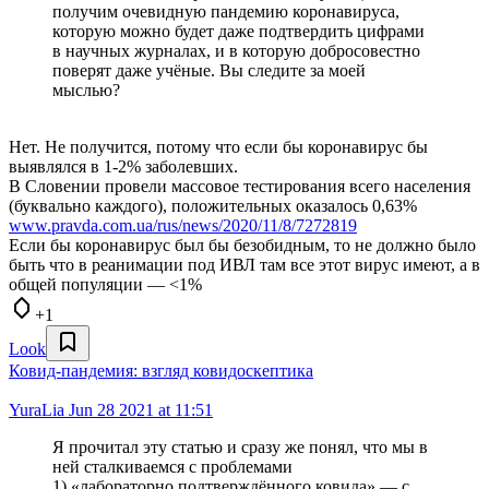
получим очевидную пандемию коронавируса,
которую можно будет даже подтвердить цифрами
в научных журналах, и в которую добросовестно
поверят даже учёные. Вы следите за моей
мыслью?
Нет. Не получится, потому что если бы коронавирус бы
выявлялся в 1-2% заболевших.
В Словении провели массовое тестирования всего населения
(буквально каждого), положительных оказалось 0,63%
www.pravda.com.ua/rus/news/2020/11/8/7272819
Если бы коронавирус был бы безобидным, то не должно было
быть что в реанимации под ИВЛ там все этот вирус имеют, а в
общей популяции — <1%
+1
Look
Ковид-пандемия: взгляд ковидоскептика
YuraLia
Jun 28 2021 at 11:51
Я прочитал эту статью и сразу же понял, что мы в
ней сталкиваемся с проблемами
1) «лабораторно подтверждённого ковида» — с