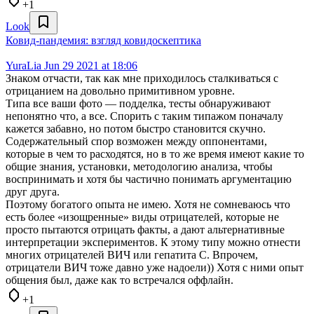
+1
Look
Ковид-пандемия: взгляд ковидоскептика
YuraLia
Jun 29 2021 at 18:06
Знаком отчасти, так как мне приходилось сталкиваться с
отрицанием на довольно примитивном уровне.
Типа все ваши фото — подделка, тесты обнаруживают
непонятно что, а все. Спорить с таким типажом поначалу
кажется забавно, но потом быстро становится скучно.
Содержательный спор возможен между оппонентами,
которые в чем то расходятся, но в то же время имеют какие то
общие знания, установки, методологию анализа, чтобы
воспринимать и хотя бы частично понимать аргументацию
друг друга.
Поэтому богатого опыта не имею. Хотя не сомневаюсь что
есть более «изощренные» виды отрицателей, которые не
просто пытаются отрицать факты, а дают альтернативные
интерпретации экспериментов. К этому типу можно отнести
многих отрицателей ВИЧ или гепатита С. Впрочем,
отрицатели ВИЧ тоже давно уже надоели)) Хотя с ними опыт
общения был, даже как то встречался оффлайн.
+1