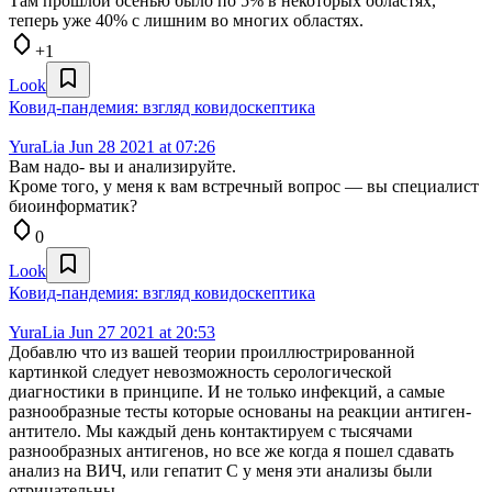
Там прошлой осенью было по 5% в некоторых областях,
теперь уже 40% с лишним во многих областях.
+1
Look
Ковид-пандемия: взгляд ковидоскептика
YuraLia
Jun 28 2021 at 07:26
Вам надо- вы и анализируйте.
Кроме того, у меня к вам встречный вопрос — вы специалист
биоинформатик?
0
Look
Ковид-пандемия: взгляд ковидоскептика
YuraLia
Jun 27 2021 at 20:53
Добавлю что из вашей теории проиллюстрированной
картинкой следует невозможность серологической
диагностики в принципе. И не только инфекций, а самые
разнообразные тесты которые основаны на реакции антиген-
антитело. Мы каждый день контактируем с тысячами
разнообразных антигенов, но все же когда я пошел сдавать
анализ на ВИЧ, или гепатит С у меня эти анализы были
отрицательны.