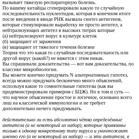
вызывает тяжелую респираторную болезнь.
По вашему китайцы сгенерировали какую то случайную
последовательность нуклеотидов, которая в конечном итоге
после введения в ввиде РНК вызвала синтез антигенов,
которые стимулировали выработку не просто антител, а
нейтрализующих антител в высоких титрах которые
(а) нейтрализируют вирус в культуре клеток
(б) защищают от заражения
(в) защищают от тяжелого течения болезни
Теория что это какая то случайная последовательность или
другой вирус (какой?) не вяжется с этим никак.
Вы спрашивали доказательства — вот вам доказательства, по
классике микробиологии.
Вы можете конечно придумать N альтернативных гипотез,
всегда можно придумать бесконечно много объяснений,
используя какие то сомнительные гипотезы (как вы
продемонстрировали примером с БЦЖ). Но в том и суть —
что научное объяснение простое и логичное, основано всего
лиш на классической иммунологии и не требует
дополнительно ничего придумывать.
действительно ли есть абсолютно чётко определённые
антитела (а не некоторый их набор), которые привязаны
только к одному конкретному типу вируса и уничтожают
именно его (а не некоторый их набор) — и эти антитела, в