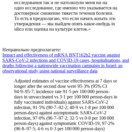
исследования так и не натолкнули меня ни на
одно исследование, где именно что указывается на
достоверное снижение тяжести течения болезни.
То есть я предполагаю, что если начать копать эти
утверждения — мы выйдем опять какое-нибудь in
silico или оценка на культуре клеток.»
Неправильно предполагаете:
Impact and effectiveness of mRNA BNT162b2 vaccine against
SARS-CoV-2 infections and COVID-19 cases, hospitalisations, and
deaths following a nationwide vaccination campaign in Israel: an
observational study using national surveillance data
Adjusted estimates of vaccine effectiveness at 7 days or
longer after the second dose were 95·3% (95% CI
94·9–95·7; incidence rate 91·5 per 100 000 person-
days in unvaccinated vs 3·1 per 100 000 person-days in
fully vaccinated individuals) against SARS-CoV-2
infection, 91·5% (90·7–92·2; 40·9 vs 1·8 per 100 000
person-days) against asymptomatic SARS-CoV-2
infection, 97·0% (96·7–97·2; 32·5 vs 0·8 per 100 000
person-days) against symptomatic COVID-19, 97·2%
(96·8–97·5; 4·6 vs 0·3 per 100 000 person-days)