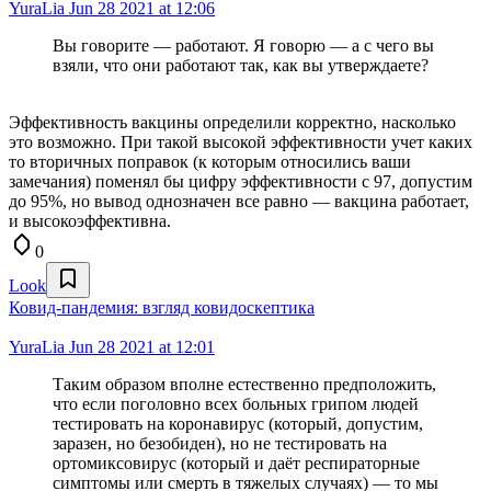
YuraLia
Jun 28 2021 at 12:06
Вы говорите — работают. Я говорю — а с чего вы
взяли, что они работают так, как вы утверждаете?
Эффективность вакцины определили корректно, насколько
это возможно. При такой высокой эффективности учет каких
то вторичных поправок (к которым относились ваши
замечания) поменял бы цифру эффективности с 97, допустим
до 95%, но вывод однозначен все равно — вакцина работает,
и высокоэффективна.
0
Look
Ковид-пандемия: взгляд ковидоскептика
YuraLia
Jun 28 2021 at 12:01
Таким образом вполне естественно предположить,
что если поголовно всех больных грипом людей
тестировать на коронавирус (который, допустим,
заразен, но безобиден), но не тестировать на
ортомиксовирус (который и даёт респираторные
симптомы или смерть в тяжелых случаях) — то мы