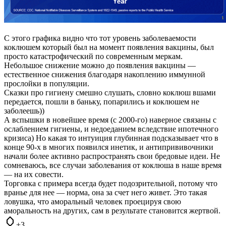
С этого графика видно что тот уровень заболеваемости
коклюшем который был на момент появления вакцины, был
просто катастрофический по современным меркам.
Небольшое снижение можно до появления вакцины —
естественное снижения благодаря накоплению иммунной
прослойки в популяции.
Сказки про гигиену смешно слушать, словно коклюш вшами
передается, пошли в баньку, попарились и коклюшем не
заболеешь))
А вспышки в новейшее время (с 2000-го) наверное связаны с
ослаблением гигиены, и недоеданием вследствие ипотечного
кризиса) Но какая то интуиция глубинная подсказывает что в
конце 90-х в многих появился инетик, и антипрививочники
начали более активно распространять свои бредовые идеи. Не
сомневаюсь, все случаи заболевания от коклюша в наше время
— на их совести.
Торговка с примера всегда будет подозрительной, потому что
вранье для нее — норма, она за счет него живет. Это такая
ловушка, что аморальный человек проецируя свою
аморальность на других, сам в результате становится жертвой.
+3