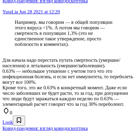
Ковид-пандемия: взгляд ковидоскептика
YuraLia
Jun 28 2021 at 12:29
Например, мы говорим — в общей популяции
этого вируса <1%. А потом мы говорим —
смертность в популяции 1,3% (это не
единственное такое утверждение, просто
поблизости в комментах).
Для начала надо перестать путать смертность (умершие/
населения) и летальность (умершие/заболевшие).
0.63% — небольшое утешение с учетом того что это
инфекционная болезнь, и если нет иммунитета, то переболеть
могут все 100%.
Кроме того, это же 0.63% в конкретный момент. Даже если
число заболевших не будет расти, то за год, при допущении
что люди будут заражаться каждую неделю по 0.63% —
элементарный расчет говорит что за год 30% переболеют.
0
Look
Ковид-пандемия: взгляд ковидоскептика