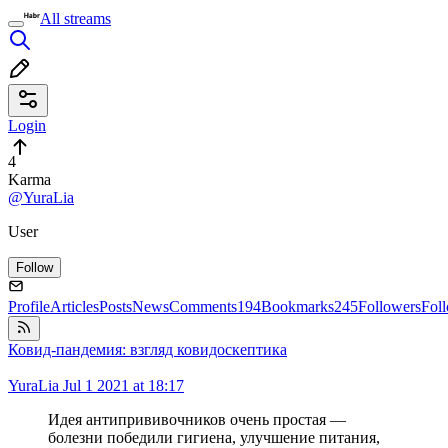
All streams
Login
4
Karma
@YuraLia
User
Follow
Profile
Articles
Posts
News
Comments
194
Bookmarks
245
Followers
Fol
Ковид-пандемия: взгляд ковидоскептика
YuraLia
Jul 1 2021 at 18:17
Идея антипрививочников очень простая —
болезни победили гигиена, улучшение питания,