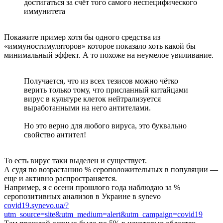
достигаться за счёт того самого неспецифического
иммунитета
Покажите пример хотя бы одного средства из
«иммуностимуляторов» которое показало хоть какой бы
минимальный эффект. А то похоже на неумелое увиливание.
Получается, что из всех тезисов можно чётко
верить только тому, что присланный китайцами
вирус в культуре клеток нейтрализуется
выработанными на него антителами.
Но это верно для любого вируса, это буквально
свойство антител!
То есть вирус таки выделен и существует.
А судя по возрастанию % сероположительных в популяции —
еще и активно распространяется.
Например, я с осени прошлого года наблюдаю за %
серопозитивных анализов в Украине в synevo
covid19.synevo.ua/?
utm_source=site&utm_medium=alert&utm_campaign=covid19