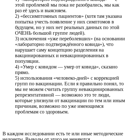
этой проблемой мы пока не разобрались, мы как
раз её здесь и выясняем.
2) «бессимптомных пациентов» (хотя там указана
попытка учесть появление у них симптомов в
будущем, но у них нет реальных данных по этой
ОЧЕНЬ большой группе людей).
3) исключения «уже переболевших» (на основании
«лабораторно подтверждённого ковида»), что
нарушает саму концепцию разделения на
вакцинированных и невакцинированных в
популяции.
4) «Умер с ковидом — умер от ковида», сказано
прямо.
5) использования «человеко-дней» с коррекцией
групп по вакцинации. Если я правильно понял, то
мы не можем считать группу невакцинированных
репрезентативной — возможно это те люди,
которые улизнули от вакцинации по тем или иным
причинам, возможно по уже имеющимся
проблемам со здоровьем.
В каждом исследовании есть те или иные методические
недочеты. Выводы от этого не меняются.