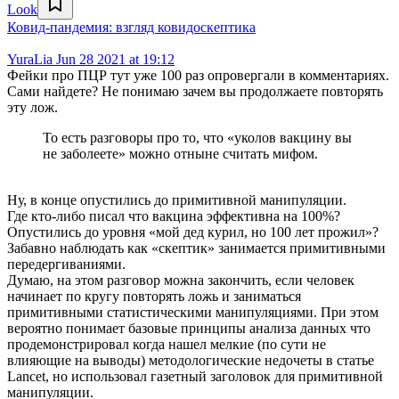
Look
Ковид-пандемия: взгляд ковидоскептика
YuraLia
Jun 28 2021 at 19:12
Фейки про ПЦР тут уже 100 раз опровергали в комментариях.
Сами найдете? Не понимаю зачем вы продолжаете повторять
эту лож.
То есть разговоры про то, что «уколов вакцину вы
не заболеете» можно отныне считать мифом.
Ну, в конце опустились до примитивной манипуляции.
Где кто-либо писал что вакцина эффективна на 100%?
Опустились до уровня «мой дед курил, но 100 лет прожил»?
Забавно наблюдать как «скептик» занимается примитивными
передергиваниями.
Думаю, на этом разговор можна закончить, если человек
начинает по кругу повторять ложь и заниматься
примитивными статистическими манипуляциями. При этом
вероятно понимает базовые принципы анализа данных что
продемонстрировал когда нашел мелкие (по сути не
влияющие на выводы) методологические недочеты в статье
Lancet, но использовал газетный заголовок для примитивной
манипуляции.