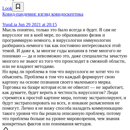
Look
Ковид-пандемия: взгляд ковидоскептика
YuraLia
Jun 29 2021 at 20:15
Мысль понятно, только это было всегда и будет. Я сам не
вирусолог ни в коей мере, по образованию физик и
программирую немного, в вирусологии иммунологии
разбираюсь немного так как постоянно интересовался этой
темой. И даже я, за многие годы копания в теме многого не
понимаю — да и невозможно это, даже специалисты зачастую
многого не знают из того что происходит в смежной области,
или не владеют методами.
Но вряд ли проблема в том что вирусологи не хотят что то
объяснять. Проблема в том что каждый формирует свою
картину на основе познания своего маленького мирка.
Торговка на базаре которая если не обвесит — не заработает,
как думаете, будет верить в честность вирусологов? Люди
стремятся к простой картине мира, потому экстраполируют, и
будут экстраполировать на всех, и никакие разъяснения не
помогут. Лично я не вижу способа наладить коммуникацию
такого уровня что бы решила описанную проблему, потому
что проблема больше на уровне мировозрения, чем знания
конкретных фактов или понимания методов.