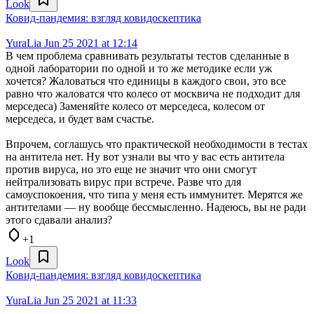
Look
Ковид-пандемия: взгляд ковидоскептика
YuraLia
Jun 25 2021 at 12:14
В чем проблема сравнивать результаты тестов сделанные в
одной лаборатории по одной и то же методике если уж
хочется? Жаловаться что единицы в каждого свои, это все
равно что жаловатся что колесо от москвича не подходит для
мерседеса) Заменяйте колесо от мерседеса, колесом от
мерседеса, и будет вам счастье.
Впрочем, соглашусь что практической необходимости в тестах
на антитела нет. Ну вот узнали вы что у вас есть антитела
против вируса, но это еще не значит что они смогут
нейтрализовать вирус при встрече. Разве что для
самоуспокоения, что типа у меня есть иммунитет. Мерятся же
антителами — ну вообще бессмысленно. Надеюсь, вы не ради
этого сдавали анализ?
+1
Look
Ковид-пандемия: взгляд ковидоскептика
YuraLia
Jun 25 2021 at 11:33