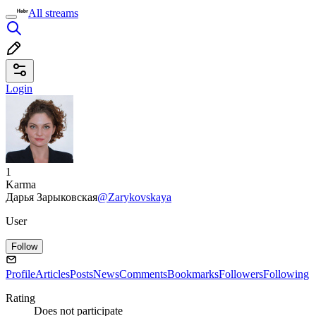
All streams
Login
1
Karma
Дарья Зарыковская
@Zarykovskaya
User
Follow
Profile
Articles
Posts
News
Comments
Bookmarks
Followers
Following
Rating
Does not participate