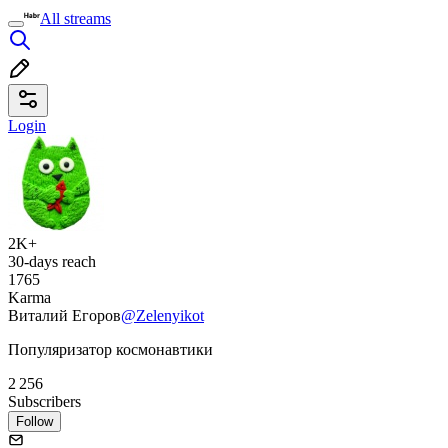
All streams
Login
2K+
30-days reach
1765
Karma
Виталий Егоров
@Zelenyikot
Популяризатор космонавтики
2 256
Subscribers
Follow