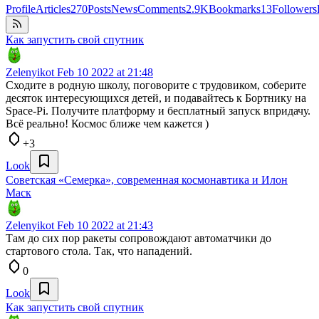
Profile
Articles
270
Posts
News
Comments
2.9K
Bookmarks
13
Followers
Как запустить свой спутник
Zelenyikot
Feb 10 2022 at 21:48
Сходите в родную школу, поговорите с трудовиком, соберите
десяток интересующихся детей, и подавайтесь к Бортнику на
Space-Pi. Получите платформу и бесплатный запуск впридачу.
Всё реально! Космос ближе чем кажется )
+3
Look
Советская «Семерка», современная космонавтика и Илон
Маск
Zelenyikot
Feb 10 2022 at 21:43
Там до сих пор ракеты сопровождают автоматчики до
стартового стола. Так, что нападений.
0
Look
Как запустить свой спутник