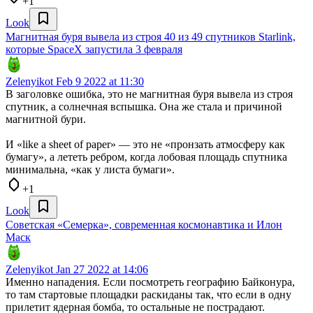
+1
Look
Магнитная буря вывела из строя 40 из 49 спутников Starlink,
которые SpaceX запустила 3 февраля
Zelenyikot
Feb 9 2022 at 11:30
В заголовке ошибка, это не магнитная буря вывела из строя
спутник, а солнечная вспышка. Она же стала и причиной
магнитной бури.
И «like a sheet of paper» — это не «пронзать атмосферу как
бумагу», а лететь ребром, когда лобовая площадь спутника
минимальна, «как у листа бумаги».
+1
Look
Советская «Семерка», современная космонавтика и Илон
Маск
Zelenyikot
Jan 27 2022 at 14:06
Именно нападения. Если посмотреть географию Байконура,
то там стартовые площадки раскиданы так, что если в одну
прилетит ядерная бомба, то остальные не пострадают.