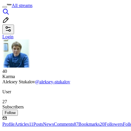
All streams
Login
40
Karma
Aleksey Stukalov
@aleksey-stukalov
User
27
Subscribers
Follow
Profile
Articles
11
Posts
News
Comments
87
Bookmarks
20
Followers
Fol