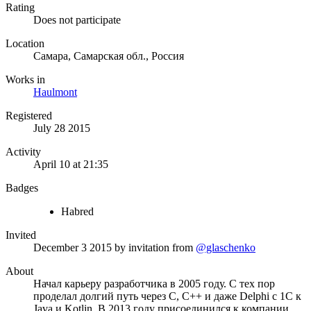
Rating
Does not participate
Location
Самара, Самарская обл., Россия
Works in
Haulmont
Registered
July 28 2015
Activity
April 10 at 21:35
Badges
Habred
Invited
December 3 2015
by invitation from
@glaschenko
About
Начал карьеру разработчика в 2005 году. С тех пор
проделал долгий путь через C, C++ и даже Delphi с 1С к
Java и Kotlin. В 2013 году присоединился к компании