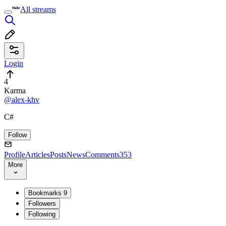
All streams
Login
4
Karma
@alex-khv
C#
Follow
Profile
Articles
Posts
News
Comments
353
More
Bookmarks
9
Followers
Following