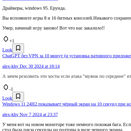
Драйверы, windows 95. Ерунда.
Вы вспомните игры 8 и 16 битных консолей.Никакого сохране
Умер, начинай игру заново! Вот что нас закалило!!
+1
Look
ChatGPT без VPN за 10 минут (и установка нативного приложе
alex-khv
Dec 30 2024 at 18:14
А зачем резолвить эти хосты если атака "мужик по середине" и
-1
Look
Windows 11 24H2 показывает чёрный экран на 10 секунд при ис
alex-khv
Nov 7 2024 at 23:37
У меня вот на новом мониторе тоже немного похожая бага. Ес
стол была пауза секунды на полторы в виде черного экрана.