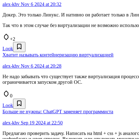
alex-khv
Nov 6 2024 at 20:32
Докер. Это только Линукс. И нативно он работает только в Ли
Так что в этом случае без виртуализации не возможно использ
+2
Look
Хватит называть контейнеризацию виртуализацией
alex-khv
Nov 6 2024 at 20:28
Не надо забывать что существует также виртуализация процес
ограничивается запуском другой ОС.
0
Look
Больше не нужны: ChatGPT заменяет программиста
alex-khv
Sep 19 2024 at 22:50
Предлагаю проверить задачу. Написать на html + css + js анал
циферблата и цвет стрелок. Включать или отключать минутные