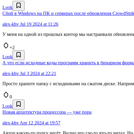
Look
Сбой в Windows на ПК и серверах после обновления CrowdStrik
alex-khv
Jul 19 2024 at 11:26
У меня на одной из прошлых контор мы настраивали обновление
+2
Look
А что если исходные коды программ хранить в бинарном форм
alex-khv
Jul 3 2024 at 22:21
Просто храните папку с исходниками на сжатом диске. Наприм
0
Look
Новая архитектура процессора — уже пора
alex-khv
Apr 12 2024 at 19:57
Автор какую-то пургу несёт. Видно что где-то что-то читал. Но