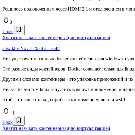
Решилось подключением через HDMI 2.1 и отключением в мони
0
Look
Хватит называть контейнеризацию виртуализацией
alex-khv
Nov 7 2024 at 13:44
Не существует нативных docker контейнеров для windows. сущ
Это разные виды контейнеров. Docker container только для linux
Другими словами контейнеры - это упаковка приложений и их и
Нельзя на чистом linux запустить windows приложение, и наобо
Чтобы это сделать надо прибегать к помощи wine или wsl 1.
+1
Look
Хватит называть контейнеризацию виртуализацией