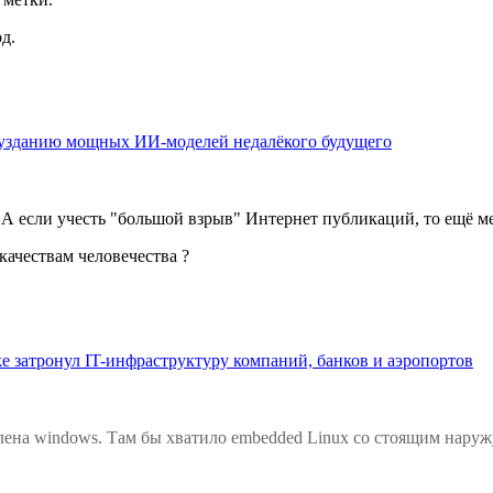
д.
обузданию мощных ИИ-моделей недалёкого будущего
А если учесть "большой взрыв" Интернет публикаций, то ещё м
качествам человечества ?
e затронул IT-инфраструктуру компаний, банков и аэропортов
на windows. Там бы хватило embedded Linux со стоящим наружу 