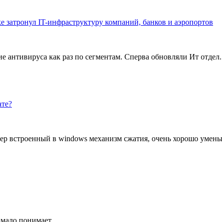
e затронул IT-инфраструктуру компаний, банков и аэропортов
 антивируса как раз по сегментам. Сперва обновляли Ит отдел.
ате?
ер встроенный в windows механизм сжатия, очень хорошо уменьш
 мало понимает.