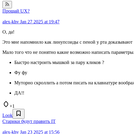
Прощай UX?
alex-khv
Jan 27 2025 at 19:47
О, да!
Это мне напомнило как линупсоиды с пеной у рта доказывают ч
Мало того что не понятно какие возможно написать параметры
Быстро настроить мышкой за пару кликов ?
Фу фу
Муторно скроллить а потом писать на клавиатуре вообра
ДА!!
+1
Look
Старики будут править IT
alex-khv
Jan 23 2025 at 15:56