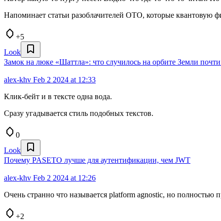
Напоминает статьи разоблачителей ОТО, которые квантовую ф
+5
Look
Замок на люке «Шаттла»: что случилось на орбите Земли почти 
alex-khv
Feb 2 2024 at 12:33
Клик-бейт и в тексте одна вода.
Сразу угадывается стиль подобных текстов.
0
Look
Почему PASETO лучше для аутентификации, чем JWT
alex-khv
Feb 2 2024 at 12:26
Очень странно что называется platform agnostic, но полностью при
+2