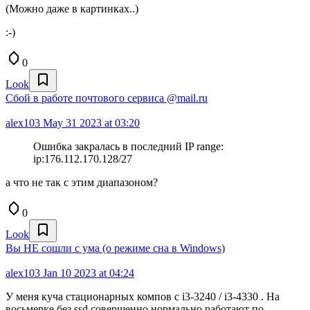
(Можно даже в картинках..)
:-)
0
Look
Сбой в работе почтового сервиса @mail.ru
alex103
May 31 2023 at 03:20
Ошибка закралась в последний IP range:
ip:176.112.170.128/27
а что не так с этим диапазоном?
0
Look
Вы НЕ сошли с ума (о режиме сна в Windows)
alex103
Jan 10 2023 at 04:24
У меня куча стационарных компов с i3-3240 / i3-4330 . На
восьмерке без ssd совершенно нормально работают по