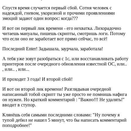
Спустя время случается первый сбой. Сотня человек с
надеждой, гневом, укоризной и прочими проявлениями
эмоций задают один вопрос: когда???
И вот он первый лик времени - его нехватка. Лихорадочно
читаешь мануалы, пишешь скрипты, смотришь логи. Потому
что если оно не заработает вот прямо сейчас, то всё!
Последний Enter! Задышала, заурчала, заработала!
А тебя уже зовут разобраться с 1с, или восстанавливать работу
принтеров после очередного обновления известной ОС, или..
, или.. , или...
И проходит 3 года! И второй сбой!
И вот он второй лик времени! Разглядывая очередной
написанный тобой скрипт ты уже просто не помнишь нафига
он нужен. Но краткий комментарий : "Важно!!! Не удалять!"
вводит в ступор.
Клянёшь себя самыми последними словами: "Ну почему я
тупой дебил не нашел 5 минут, что бы написать комментарий
поподробнее!"