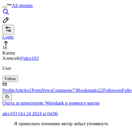
All streams
Login
16
Karma
Алексей
@alex103
User
Follow
Profile
Articles
1
Posts
News
Comments
73
Bookmarks
22
Followers
Foll
Oхота за принтером: Wireshark и немного магии
alex103
Oct 24 2024 at 04:06
Я правильно понимаю автор забыл упомянуть