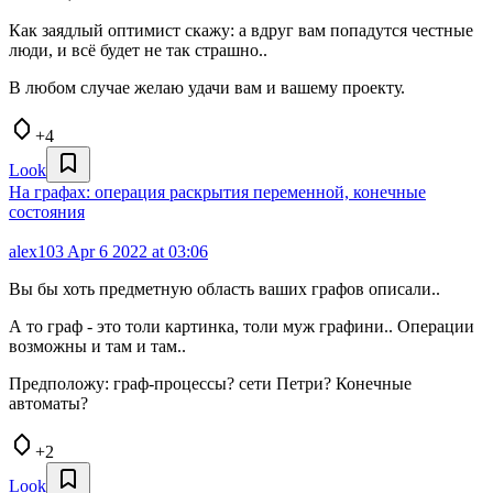
Как заядлый оптимист скажу: а вдруг вам попадутся честные
люди, и всё будет не так страшно..
В любом случае желаю удачи вам и вашему проекту.
+4
Look
На графах: операция раскрытия переменной, конечные
состояния
alex103
Apr 6 2022 at 03:06
Вы бы хоть предметную область ваших графов описали..
А то граф - это толи картинка, толи муж графини.. Операции
возможны и там и там..
Предположу: граф-процессы? сети Петри? Конечные
автоматы?
+2
Look