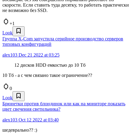
скорости. Если ставить туда десятку, то работать практически
не возможно без SSD.
+1
Look
Группа X-Com запустила серийное производство серверов
типовых конфигураций
alex103
Dec 21 2022 at 03:25
12 дисков HDD емкостью до 10 Тб
10 Тб - а с чем связано такое ограничение??
0
Look
Брюнетки против блондинок или как на мониторе показать
цвет свечения светильника?
alex103
Oct 12 2022 at 03:40
шедеврально?? :)