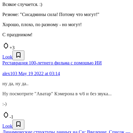
Всякое случается. :)
Резюме: "Сисадмины сила! Потому что могут!"
Хорошо, плохо, по разному - но могут!
С праздником!
+3
Look
Реставрация 100-летнего фильма с помощью ИИ
alex103
May 19 2022 at 03:14
ну да, ну да..
Ну посмотрите "Аватар" Кэмерона в ч/б и без звука...
:-)
-1
Look
Динамические структуры данных на Си: Введение. Список —