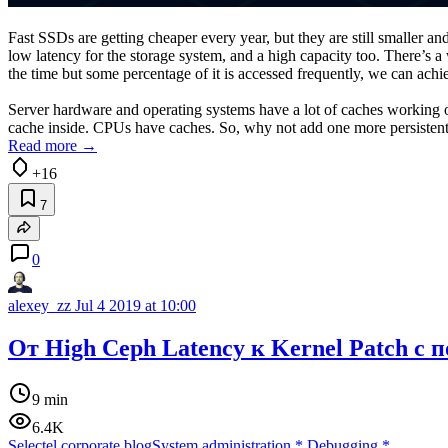
Fast SSDs are getting cheaper every year, but they are still smaller
low latency for the storage system, and a high capacity too. There’s 
the time but some percentage of it is accessed frequently, we can achie
Server hardware and operating systems have a lot of caches working on
cache inside. CPUs have caches. So, why not add one more persistent 
Read more →
+16
7
0
alexey_zz
Jul 4 2019 at 10:00
От High Ceph Latency к Kernel Patch 
9 min
6.4K
Selectel corporate blog
System administration
*
Debugging
*