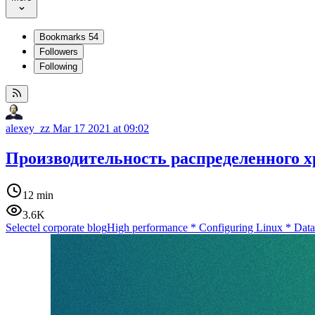
Bookmarks
54
Followers
Following
alexey_zz
Mar 17 2021 at 09:02
Производительность распределенного 
12 min
3.6K
Selectel corporate blog
High performance
*
Configuring Linux
*
Data