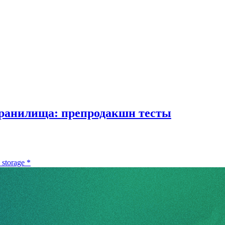
хранилища: препродакшн тесты
 storage
*