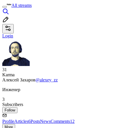
All streams
Login
31
Karma
Алексей Захаров
@alexey_zz
Инженер
3
Subscribers
Follow
Profile
Articles
6
Posts
News
Comments
12
More