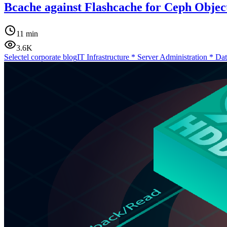
Bcache against Flashcache for Ceph Objec
11 min
3.6K
Selectel corporate blog
IT Infrastructure
*
Server Administration
*
Dat