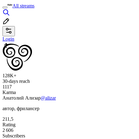
All streams
Login
128K+
30-days reach
1117
Karma
Анатолий Ализар
@alizar
автор, фрилансер
211,5
Rating
2 606
Subscribers