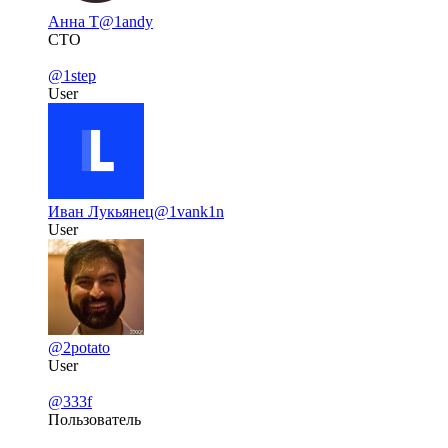
Анна Т
@1andy
CTO
@1step
User
Иван Лукьянец
@1vank1n
User
@2potato
User
@333f
Пользователь