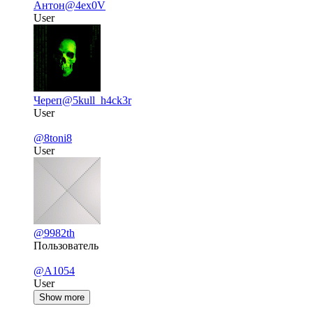
Антон
@4ex0V
User
Череп
@5kull_h4ck3r
User
@8toni8
User
@9982th
Пользователь
@A1054
User
Show more