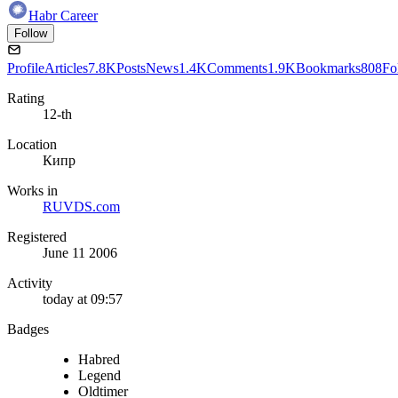
Habr Career
Follow
Profile
Articles
7.8K
Posts
News
1.4K
Comments
1.9K
Bookmarks
808
Fo
Rating
12-th
Location
Кипр
Works in
RUVDS.com
Registered
June 11 2006
Activity
today at 09:57
Badges
Habred
Legend
Oldtimer