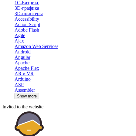
1С-Битрикс
3D-графика
3D-принтеры
Accessibility
Action Script
Adobe Flash
Agile
Ajax
Amazon Web Services
Android
Angular
Apache
Apache Flex
AR и VR
Arduino
ASP
Assembler
Show more
Invited to the website