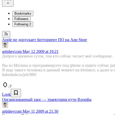
Bookmarks
Followers
Following
2
Apple не допускает битторрент ПО на App Store
artishevcom
May 12 2009 at 19:21
Доброго времени суток, тем кто сейчас читает моё сообщение.
Вы из Москвы и программируете под iphone и ищите сейчас ра
Я ищу такого человека в данный момент на freelance, а далее и 
habrahabr.ru/job/980/
-7
Look
Организованный хаос — траектория пути Roomba
artishevcom
May 11 2009 at 21:30