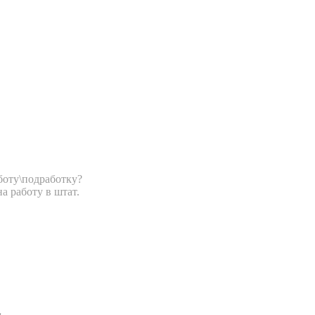
боту\подработку?
на работу в штат.