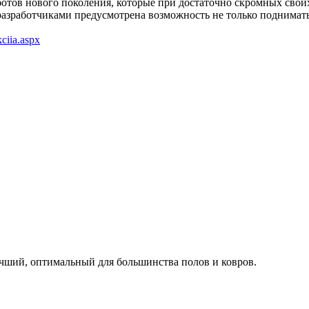
ботов нового поколения, которые при достаточно скромных своих
разработчиками предусмотрена возможность не только подниматьс
ciia.aspx
учший, оптимальный для большинства полов и ковров.