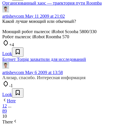
Организованный хаос — траектория пути Roomba
artishevcom
May 11 2009 at 21:02
Какой лучше моющий или обычный?
Моющий робот пылесос iRobot Scooba 5800/330
Робот пылесос iRobot Roomba 570
+4
Look
Ботнет Torpig захватили для исследований
artishevcom
May 6 2009 at 13:58
Ализар, спасибо. Интересная информация
-1
Look
Here
1
2
...
8
9
10
There