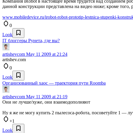
Компания iRobot в настоящее время трудится над созданием ро
данной конструкции представлена на видео ниже; кроме того, 
www.mobiledevice.ru/irobot-robot-prototip-lestnica-stupenki-konstruk
0
Look
IT блоггеры Рунета, где вы?
artishevcom
May 11 2009 at 21:24
artishev.com
0
Look
Организованный хаос — траектория пути Roomba
artishevcom
May 11 2009 at 21:19
Они не лучше/хуже, они взаимодополняют
Ну я же не могу купить 2 пылесоса-робота, посоветуйте 1 — л
+1
Look