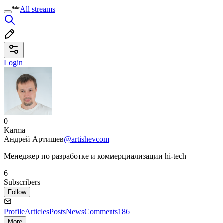
All streams
Login
0
Karma
Андрей Артищев
@artishevcom
Менеджер по разработке и коммерциализации hi-tech
6
Subscribers
Follow
Profile
Articles
Posts
News
Comments
186
More