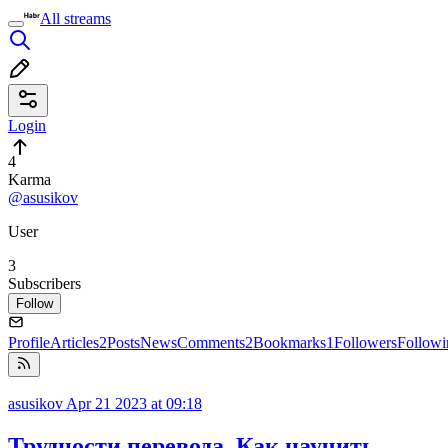
All streams
Login
4
Karma
@asusikov
User
3
Subscribers
Follow
Profile
Articles
2
Posts
News
Comments
2
Bookmarks
1
Followers
Followi
asusikov
Apr 21 2023 at 09:18
Трудности перевода. Как научить