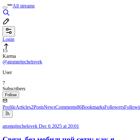
All streams
Login
15
Karma
@atomnijpchelovek
User
7
Subscribers
Follow
Profile
Articles
2
Posts
News
Comments
86
Bookmarks
Followers
Followi
atomnijpchelovek
Dec 6 2025 at 20:01
Связь без мобильной сети: как я