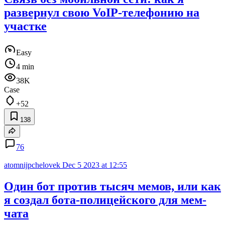
развернул свою VoIP-телефонию на
участке
Easy
4 min
38K
Case
+52
138
76
atomnijpchelovek
Dec 5 2023 at 12:55
Один бот против тысяч мемов, или как
я создал бота-полицейского для мем-
чата