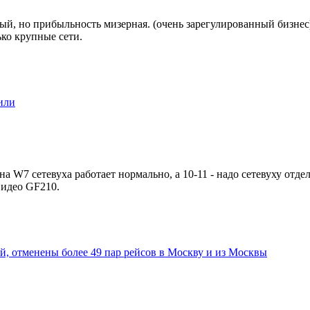
й, но прибыльность мизерная. (очень зарегулированный бизнес).
ько крупные сети.
или
а W7 сетевуха работает нормально, а 10-11 - надо сетевуху отде
видео GF210.
, отменены более 49 пар рейсов в Москву и из Москвы