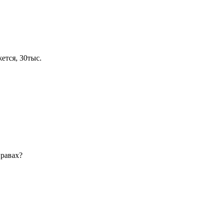
ется, 30тыс.
правах?