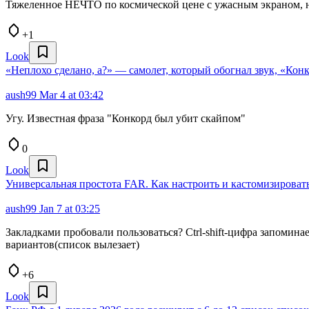
Тяжеленное НЕЧТО по космической цене с ужасным экраном, н
+1
Look
«Неплохо сделано, а?» — самолет, который обогнал звук, «Кон
aush99
Mar 4 at 03:42
Угу. Известная фраза "Конкорд был убит скайпом"
0
Look
Универсальная простота FAR. Как настроить и кастомизироват
aush99
Jan 7 at 03:25
Закладками пробовали пользоваться? Ctrl-shift-цифра запомина
вариантов(список вылезает)
+6
Look