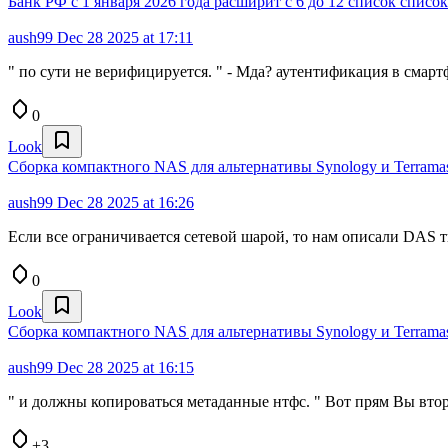
Банк РФ с 1 января 2026 года расширит с 6 до 12 список спис
aush99
Dec 28 2025 at 17:11
" по сути не верифицируется. " - Мда? аутентификация в сма
0
Look
Сборка компактного NAS для альтернативы Synology и Terramas
aush99
Dec 28 2025 at 16:26
Если все ограничивается сетевой шарой, то нам описали DAS 
0
Look
Сборка компактного NAS для альтернативы Synology и Terramas
aush99
Dec 28 2025 at 16:15
" и должны копироваться метаданные нтфс. " Вот прям Вы второ
+3