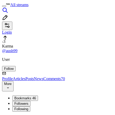
All streams
Login
-3
Karma
@aush99
User
Follow
Profile
Articles
Posts
News
Comments
70
More
Bookmarks
46
Followers
Following