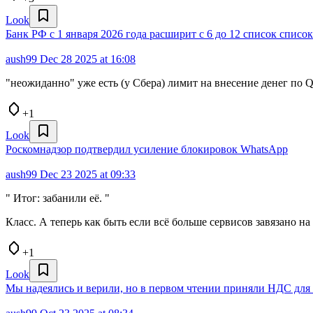
Look
Банк РФ с 1 января 2026 года расширит с 6 до 12 список спис
aush99
Dec 28 2025 at 16:08
"неожиданно" уже есть (у Сбера) лимит на внесение денег по 
+1
Look
Роскомнадзор подтвердил усиление блокировок WhatsApp
aush99
Dec 23 2025 at 09:33
" Итог: забанили её. "
Класс. А теперь как быть если всё больше сервисов завязано н
+1
Look
Мы надеялись и верили, но в первом чтении приняли НДС для 