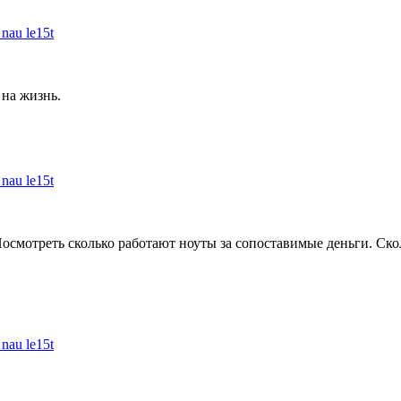
au le15t
 на жизнь.
au le15t
Посмотреть сколько работают ноуты за сопоставимые деньги. Ско
au le15t