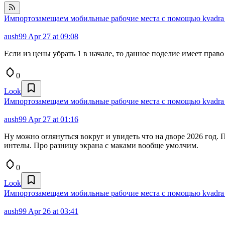
Импортозамещаем мобильные рабочие места с помощью kvadra n
aush99
Apr 27 at 09:08
Если из цены убрать 1 в начале, то данное поделие имеет право
0
Look
Импортозамещаем мобильные рабочие места с помощью kvadra n
aush99
Apr 27 at 01:16
Ну можно оглянуться вокруг и увидеть что на дворе 2026 год. 
интелы. Про разницу экрана с маками вообще умолчим.
0
Look
Импортозамещаем мобильные рабочие места с помощью kvadra n
aush99
Apr 26 at 03:41