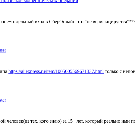
ок признаков мошеннических операций
ртфоне+отдельный вход в СберОнлайн это "не верифицируется"??
ter
типа
https://aliexpress.ru/item/1005005569671337.html
только с непо
ter
й человек(из тех, кого знаю) за 15+ лет, который реально ими п