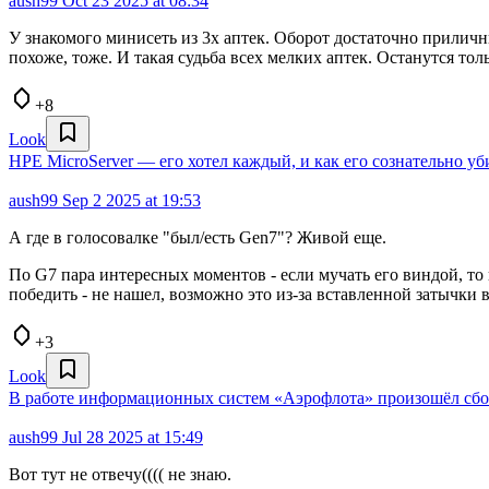
aush99
Oct 23 2025 at 08:34
У знакомого минисеть из 3х аптек. Оборот достаточно приличны
похоже, тоже. И такая судьба всех мелких аптек. Останутся тол
+8
Look
HPE MicroServer — его хотел каждый, и как его сознательно уб
aush99
Sep 2 2025 at 19:53
А где в голосовалке "был/есть Gen7"? Живой еще.
По G7 пара интересных моментов - если мучать его виндой, то н
победить - не нашел, возможно это из-за вставленной затычки 
+3
Look
В работе информационных систем «Аэрофлота» произошёл сбой
aush99
Jul 28 2025 at 15:49
Вот тут не отвечу(((( не знаю.