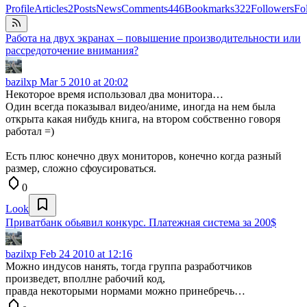
Profile
Articles
2
Posts
News
Comments
446
Bookmarks
322
Followers
Fo
Работа на двух экранах – повышение производительности или
рассредоточение внимания?
bazilxp
Mar 5 2010 at 20:02
Некоторое время использовал два монитора…
Один всегда показывал видео/аниме, иногда на нем была
открыта какая нибудь книга, на втором собственно говоря
работал =)
Есть плюс конечно двух мониторов, конечно когда разный
размер, сложно сфоусироваться.
0
Look
Приватбанк обьявил конкурс. Платежная система за 200$
bazilxp
Feb 24 2010 at 12:16
Можно индусов нанять, тогда группа разработчиков
произведет, вполлне рабочий код,
правда некоторыми нормами можно принебречь…