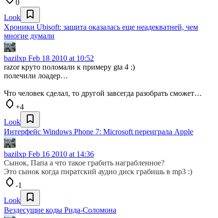
0
Look
Хроники Ubisoft: защита оказалась еще неадекватней, чем
многие думали
bazilxp
Feb 18 2010 at 10:52
razor круто поломали к примеру gta 4 :)
полечили лоадер…
Что человек сделал, то другой завсегда разобрать сможет…
+4
Look
Интерфейс Windows Phone 7: Microsoft переиграла Apple
bazilxp
Feb 16 2010 at 14:36
Сынок, Папа а что такое грабить награбленное?
Это сынок когда пиратский аудио диск грабишь в mp3 :)
-1
Look
Вездесущие коды Рида-Соломона