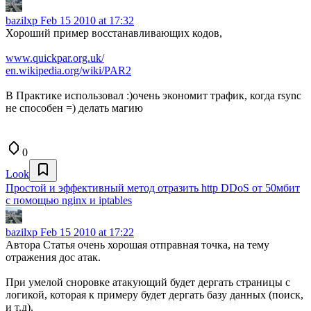
bazilxp
Feb 15 2010 at 17:32
Хороший пример восстанавливающих кодов,
www.quickpar.org.uk/
en.wikipedia.org/wiki/PAR2
В Практике использовал :)очень экономит трафик, когда rsync
не способен =) делать магию
0
Look
Простой и эффективный метод отразить http DDoS от 50мбит
с помощью nginx и iptables
bazilxp
Feb 15 2010 at 17:22
Автора Cтатья очень хорошая отправная точка, на тему
отражения дос атак.
При умелой сноровке атакующий будет дергать страницы с
логикой, которая к примеру будет дергать базу данных (поиск,
и т.д).