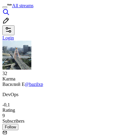
All streams
Login
32
Karma
Василий Е
@bazilxp
DevOps
-0,1
Rating
9
Subscribers
Follow