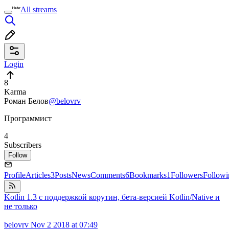
All streams
Login
8
Karma
Роман Белов
@belovrv
Программист
4
Subscribers
Follow
Profile
Articles
3
Posts
News
Comments
6
Bookmarks
1
Followers
Followi
Kotlin 1.3 с поддержкой корутин, бета-версией Kotlin/Native и
не только
belovrv
Nov 2 2018 at 07:49