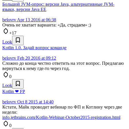
Большой JVM-опрос: версии Java, альтернативные JVM-
языки, версии Java EE
belovrv
Apr 13 2016 at 06:38
Очень не хватает варианта: «Да, страдаем» ;)
+17
Look
Kotlin 1.0. Задай вопрос команде
belovrv
Feb 20 2016 at 09:12
Сложно до конца честно ответить на этот вопрос. Предлагаю
вернуться к нему где-то через год.
0
Look
Kotlin ❤ FP
belovrv
Oct 8 2015 at 14:40
Кстати, Майк проводит вебинар по ФП и Котлину через две
недели:
info.jetbrains.com/Kotlin-Webinar-October2015-registration.html
0