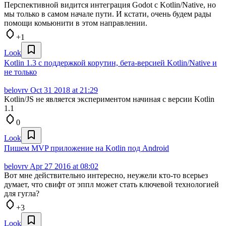
Перспективной видится интеграция Godot с Kotlin/Native, но
мы только в самом начале пути. И кстати, очень будем рады
помощи комьюнити в этом направлении.
+1
Look
Kotlin 1.3 с поддержкой корутин, бета-версией Kotlin/Native и
не только
belovrv
Oct 31 2018 at 21:29
Kotlin/JS не является экспериментом начиная с версии Kotlin
1.1
0
Look
Пишем MVP приложение на Kotlin под Android
belovrv
Apr 27 2016 at 08:02
Вот мне действительно интересно, неужели кто-то всерьез
думает, что свифт от эппл может стать ключевой технологией
для гугла?
+3
Look