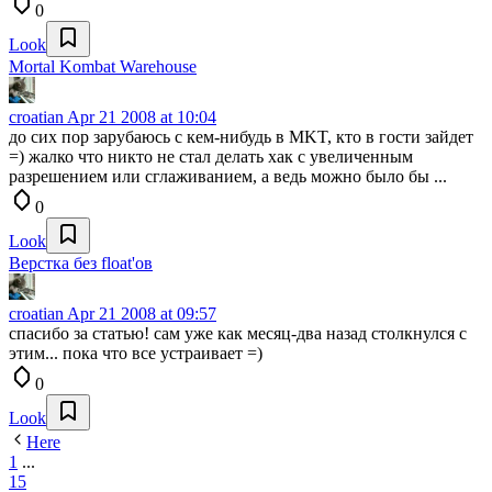
0
Look
Mortal Kombat Warehouse
croatian
Apr 21 2008 at 10:04
до сих пор зарубаюсь с кем-нибудь в MKT, кто в гости зайдет
=) жалко что никто не стал делать хак с увеличенным
разрешением или сглаживанием, а ведь можно было бы ...
0
Look
Верстка без float'ов
croatian
Apr 21 2008 at 09:57
спасибо за статью! сам уже как месяц-два назад столкнулся с
этим... пока что все устраивает =)
0
Look
Here
1
...
15