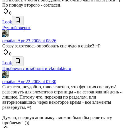
По поводу второго - согласен.
0
Look
Ручной зверек
croatian
Apr 23 2008 at 08:26
Сразу захотелось опробовать сие чудо в quake3 =P
0
Look
Проблема с юзабилити vkontakte.ru
croatian
Apr 22 2008 at 07:30
Согласен, неудобно, плюс считаю, что функция свернуть/
развернуть для элементов страницы - на сегодняшний день -
лишнее. Потому что, переходя по разделам, или
авторизовавшись через некоторое время - все элементы
развернуты. =(
Думаю, свернув анонимку - можно было бы решить эту
проблему =)))