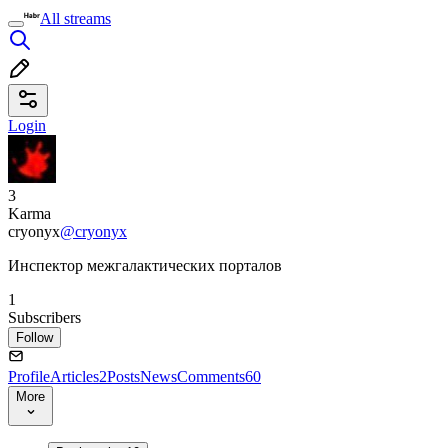
All streams
Login
3
Karma
cryonyx
@cryonyx
Инспектор межгалактических порталов
1
Subscribers
Follow
Profile
Articles
2
Posts
News
Comments
60
More