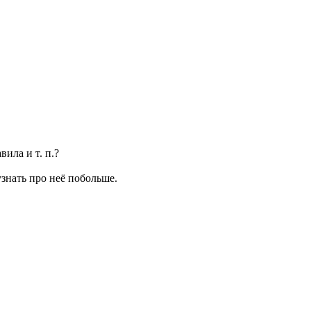
ила и т. п.?
узнать про неё побольше.