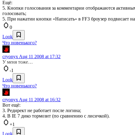
Ещё:
5. Кнопки голосования за комментарии отображаются активным
голосовать;
5. При нажатии кнопки «Написать» в FF3 броузер подвисает на
0
Look
Что новенького?
cryonyx
Aug 11 2008 at 17:32
У меня тоже…
-1
Look
Что новенького?
cryonyx
Aug 11 2008 at 16:32
Вот ещё:
3. Редирект не работает после логина;
4. В IE 7 дико тормозит (по сравнению с лисичкой).
+1
Look