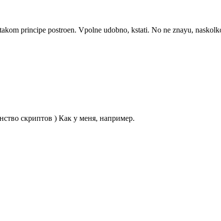
 takom principe postroen. Vpolne udobno, kstati. No ne znayu, naskol
нство скриптов ) Как у меня, например.