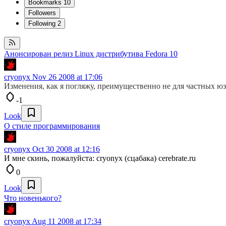
Bookmarks
10
Followers
Following
2
Анонсирован релиз Linux дистрибутива Fedora 10
cryonyx
Nov 26 2008 at 17:06
Изменения, как я погляжу, преимущественно не для частных юз
-1
Look
О стиле программирования
cryonyx
Oct 30 2008 at 12:16
И мне скинь, пожалуйста: cryonyx (сцабака) cerebrate.ru
0
Look
Что новенького?
cryonyx
Aug 11 2008 at 17:34