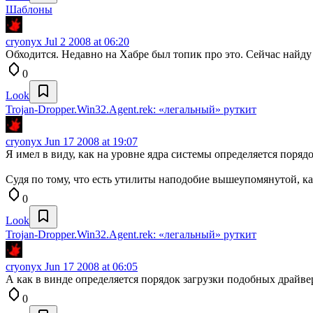
Шаблоны
cryonyx
Jul 2 2008 at 06:20
Обходится. Недавно на Хабре был топик про это. Сейчас найду
0
Look
Trojan-Dropper.Win32.Agent.rek: «легальный» руткит
cryonyx
Jun 17 2008 at 19:07
Я имел в виду, как на уровне ядра системы определяется порядо
Судя по тому, что есть утилиты наподобие вышеупомянутой, ка
0
Look
Trojan-Dropper.Win32.Agent.rek: «легальный» руткит
cryonyx
Jun 17 2008 at 06:05
А как в винде определяется порядок загрузки подобных драйве
0