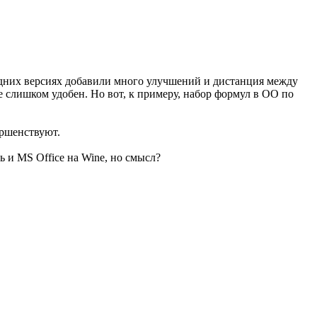
следних версиях добавили много улучшений и дистанция между
е слишком удобен. Но вот, к примеру, набор формул в ОО по
ершенствуют.
ь и MS Office на Wine, но смысл?