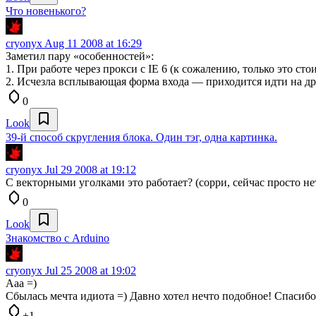
Что новенького?
cryonyx
Aug 11 2008 at 16:29
Заметил пару «особенностей»:
1. При работе через прокси с IE 6 (к сожалению, только это ст
2. Исчезла всплывающая форма входа — приходится идти на др
0
Look
39-й способ скругления блока. Один тэг, одна картинка.
cryonyx
Jul 29 2008 at 19:12
С векторными уголками это работает? (сорри, сейчас просто н
0
Look
Знакомство с Arduino
cryonyx
Jul 25 2008 at 19:02
Ааа =)
Сбылась мечта идиота =) Давно хотел нечто подобное! Спасибо
+1