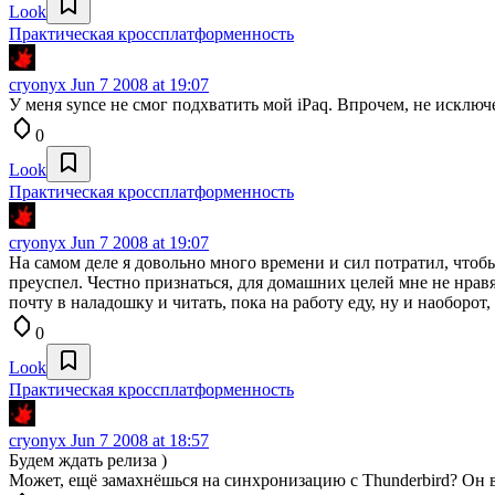
Look
Практическая кроссплатформенность
cryonyx
Jun 7 2008 at 19:07
У меня synce не смог подхватить мой iPaq. Впрочем, не исключе
0
Look
Практическая кроссплатформенность
cryonyx
Jun 7 2008 at 19:07
На самом деле я довольно много времени и сил потратил, чтоб
преуспел. Честно признаться, для домашних целей мне не нрав
почту в наладошку и читать, пока на работу еду, ну и наоборот
0
Look
Практическая кроссплатформенность
cryonyx
Jun 7 2008 at 18:57
Будем ждать релиза )
Может, ещё замахнёшься на синхронизацию с Thunderbird? Он вр