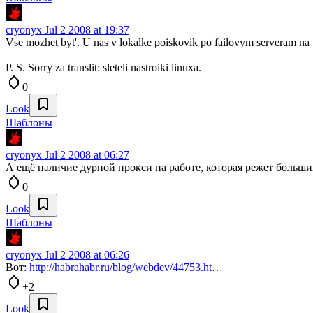
cryonyx
Jul 2 2008 at 19:37
Vse mozhet byt'. U nas v lokalke poiskovik po failovym serveram na
P. S. Sorry za translit: sleteli nastroiki linuxa.
0
Look
Шаблоны
cryonyx
Jul 2 2008 at 06:27
А ещё наличие дурной прокси на работе, которая режет больши
0
Look
Шаблоны
cryonyx
Jul 2 2008 at 06:26
Вот:
http://habrahabr.ru/blog/webdev/44753.ht…
+2
Look