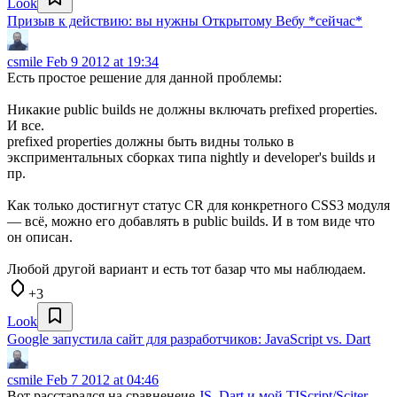
Look
Призыв к действию: вы нужны Открытому Вебу *сейчас*
csmile
Feb 9 2012 at 19:34
Есть простое решение для данной проблемы:
Никакие public builds не должны включать prefixed properties.
И все.
prefixed properties должны быть видны только в
эксприментальных сборках типа nightly и developer's builds и
пр.
Как только достигнут статус CR для конкретного CSS3 модуля
— всё, можно его добавлять в public builds. И в том виде что
он описан.
Любой другой вариант и есть тот базар что мы наблюдаем.
+3
Look
Google запустила сайт для разработчиков: JavaScript vs. Dart
csmile
Feb 7 2012 at 04:46
Вот расстарался на сравненеие
JS, Dart и мой TIScript/Sciter
.