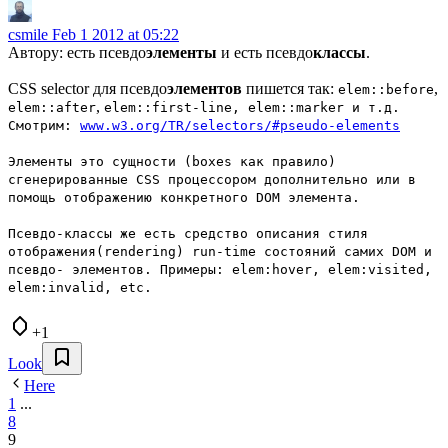
csmile
Feb 1 2012 at 05:22
Автору: есть псевдо
элементы
и есть псевдо
классы
.
CSS selector для псевдо
элементов
пишется так:
,
elem::before
,
elem::after
elem::first-line,
elem::marker
и т.д.
Смотрим:
www.w3.org/TR/selectors/#pseudo-elements
Элементы это сущности (boxes как правило)
сгенерированные CSS процессором дополнительно или в
помощь отображению конкретного DOM элемента.
Псевдо-классы же есть средство описания стиля
отображения(rendering) run-time состояний самих DOM и
псевдо- элементов. Примеры:
elem:hover
,
elem:visited
,
elem:invalid
, etc.
+1
Look
Here
1
...
8
9