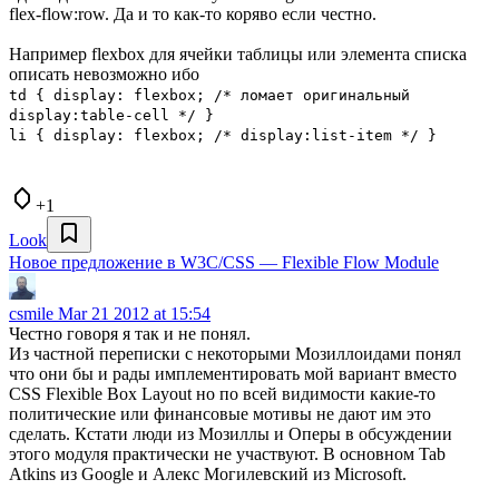
flex-flow:row. Да и то как-то коряво если честно.
Например flexbox для ячейки таблицы или элемента списка
описать невозможно ибо
td { display: flexbox; /* ломает оригинальный
display:table-cell */ }
li { display: flexbox; /* display:list-item */ }
+1
Look
Новое предложение в W3C/CSS — Flexible Flow Module
csmile
Mar 21 2012 at 15:54
Честно говоря я так и не понял.
Из частной переписки с некоторыми Мозиллоидами понял
что они бы и рады имплементировать мой вариант вместо
CSS Flexible Box Layout но по всей видимости какие-то
политические или финансовые мотивы не дают им это
сделать. Кстати люди из Мозиллы и Оперы в обсуждении
этого модуля практически не участвуют. В основном Tab
Atkins из Google и Алекс Могилевский из Microsoft.