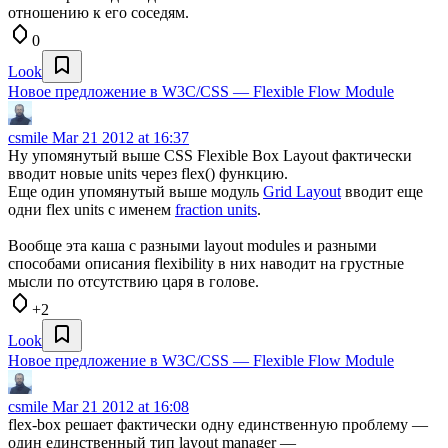
отношению к его соседям.
0
Look
Новое предложение в W3C/CSS — Flexible Flow Module
csmile
Mar 21 2012 at 16:37
Ну упомянутый выше CSS Flexible Box Layout фактически
вводит новые units через flex() функцию.
Еще один упомянутый выше модуль
Grid Layout
вводит еще
одни flex units с именем
fraction units
.
Вообще эта каша с разными layout modules и разными
способами описания flexibility в них наводит на грустные
мысли по отсутствию царя в голове.
+2
Look
Новое предложение в W3C/CSS — Flexible Flow Module
csmile
Mar 21 2012 at 16:08
flex-box решает фактически одну единственную проблему —
один единственный тип layout manager —