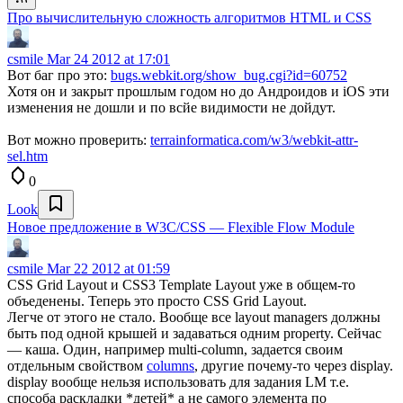
Про вычислительную сложность алгоритмов HTML и CSS
csmile
Mar 24 2012 at 17:01
Вот баг про это:
bugs.webkit.org/show_bug.cgi?id=60752
Хотя он и закрыт прошлым годом но до Андроидов и iOS эти
изменения не дошли и по всйе видимости не дойдут.
Вот можно проверить:
terrainformatica.com/w3/webkit-attr-
sel.htm
0
Look
Новое предложение в W3C/CSS — Flexible Flow Module
csmile
Mar 22 2012 at 01:59
CSS Grid Layout и CSS3 Template Layout уже в общем-то
объеденены. Теперь это просто CSS Grid Layout.
Легче от этого не стало. Вообще все layout managers должны
быть под одной крышей и задаваться одним property. Сейчас
— каша. Один, например multi-column, задается своим
отдельным свойством
columns
, другие почему-то через display.
display вообще нельзя использовать для задания LM т.е.
способа раскладки *детей* а не самого элемента по