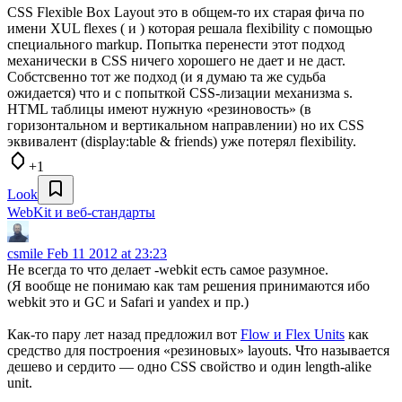
CSS Flexible Box Layout это в общем-то их старая фича по
имени XUL flexes ( и ) которая решала flexibility c помощью
специального markup. Попытка перенести этот подход
механически в CSS ничего хорошего не дает и не даст.
Собcтсвенно тот же подход (и я думаю та же судьба
ожидается) что и с попыткой CSS-лизации механизма s.
HTML таблицы имеют нужную «резиновость» (в
горизонтальном и вертикальном направлении) но их CSS
эквивалент (display:table & friends) уже потерял flexibility.
+1
Look
WebKit и веб-стандарты
csmile
Feb 11 2012 at 23:23
Не всегда то что делает -webkit есть самое разумное.
(Я вообще не понимаю как там решения принимаются ибо
webkit это и GC и Safari и yandex и пр.)
Как-то пару лет назад предложил вот
Flow и Flex Units
как
средство для построения «резиновых» layouts. Что называется
дешево и сердито — одно CSS свойство и один length-alike
unit.