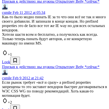
Призыв к действию: вы нужны Открытому Вебу *сейчас*
csmile
Feb 11 2012 at 05:34
Как-то было модно пинать IE за то что они всё не так и много
своего добавили. И запинали в конце концов. Но prefixed
properties это de facto все тот же IE way но для всех остальных
вендоров.
Хотели шастя всем и бесплатно, а получилось как всегда.
Только теперь пинать будут авторов, а не конкретную
макивару по имени MS.
+1
Look
Призыв к действию: вы нужны Открытому Вебу *сейчас*
csmile
Feb 9 2012 at 21:42
Если рынок требует «всё и сразу» а prefixed properties
запрещены то это заставит вендоров быстрее договариваться в
W3C CSS WG по поводу рекомендаций. Хоть какая-то
мотивация будет.
+2