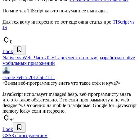
По мне так TIScript как-то по-гуманнее выглядит.
Для тех кому интересно то вот еще одна статья про
TIScript vs
JS
0
Look
Native vs Web. Часть 0: +1 аргумент в пользу разработки native
мобильных приложений
csmile
Feb 5 2012 at 21:11
«Зачем веб-программисту знать что такое стёк и куча?»
JavaScript использует managed heap. веб-программисту знать
что это такое обязательно. Это если программисту а не web
designer'у. Особенно на mobile платформе. Google for «javascript
memory leak» если интересно.
+1
Look
CSS3 с погружением