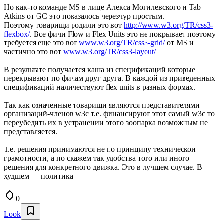
Но как-то команде MS в лице Алекса Могилевского и Tab
Atkins от GC это показалось черезчур простым.
Поэтому товарищи родили это вот
http://www.w3.org/TR/css3-
flexbox/
. Все фичи Flow и Flex Units это не покрывает поэтому
требуется еще это вот
www.w3.org/TR/css3-grid/
от MS и
частично это вот
www.w3.org/TR/css3-layout/
В результате получается каша из спецификаций которые
перекрывают по фичам друг друга. В каждой из приведенных
спецификаций наличествуют flex units в разных формах.
Так как означенные товарищи являются представителями
организаций-членов w3c т.е. финансируют этот самый w3c то
переубедить их в устранении этого зоопарка возможным не
представляется.
Т.е. решения принимаются не по принципу технической
грамотности, а по скажем так удобства того или иного
решения для конкретного движка. Это в лучшем случае. В
худшем — политика.
0
Look