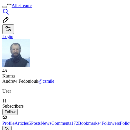
All streams
Login
45
Karma
Andrew Fedoniouk
@csmile
User
11
Subscribers
Follow
Profile
Articles
5
Posts
News
Comments
172
Bookmarks
4
Followers
Foll