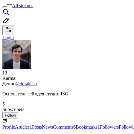
All streams
Login
13
Karma
Денис
@ddraksha
Основатель геймдев студии ISG
5
Subscribers
Follow
Profile
Articles
1
Posts
News
Comments
6
Bookmarks
1
Followers
Followi