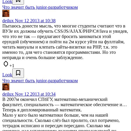
Look
Что значит быть junior-разработчиком
deilux
Nov 12 2013 at 10:38
Пытаюсь донести мысль, что многие студенты считают что в
ВУЗе их должны обучить CSS/JS/AJAX/PHP/C#/Java и увидев,
что это не так — предлагают бросить заниматься этой
ерундой (обучением) и пойти на 2м курсе уйти на фуллтайм,
читать мануалы и клепать сайты-визитки на PHP, т.к. это
именно то, для чего становятся программистами. Но это
неправда и очень большое заблуждение.
+1
Look
Что значит быть junior-разработчиком
deilux
Nov 12 2013 at 10:34
В 2007м окончил СПбГУ, математико-механический
факультет, специальность — математическое обеспечение и…
Теперь я дипломированный математик.
Мало у кого было математики больше, чем на нашей
специальности. Сколько слёз был пролито, сил потрачено,
тетрадок исписано и пересдач пересдано. Сколько мы
смеялись над устаревшими знаниями преподавателей по