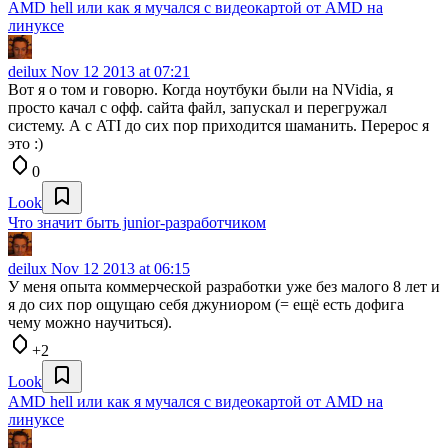
AMD hell или как я мучался с видеокартой от AMD на
линуксе
deilux
Nov 12 2013 at 07:21
Вот я о том и говорю. Когда ноутбуки были на NVidia, я
просто качал с офф. сайта файл, запускал и перегружал
систему. А с ATI до сих пор приходится шаманить. Перерос я
это :)
0
Look
Что значит быть junior-разработчиком
deilux
Nov 12 2013 at 06:15
У меня опыта коммерческой разработки уже без малого 8 лет и
я до сих пор ощущаю себя джуниором (= ещё есть дофига
чему можно научиться).
+2
Look
AMD hell или как я мучался с видеокартой от AMD на
линуксе