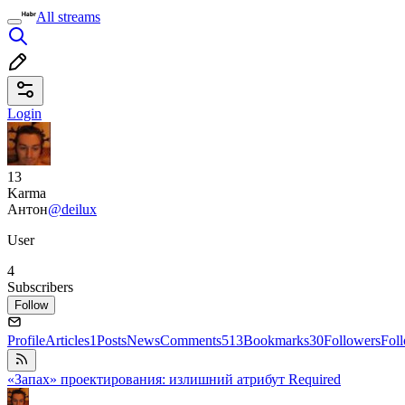
All streams
Login
13
Karma
Антон
@deilux
User
4
Subscribers
Follow
Profile
Articles
1
Posts
News
Comments
513
Bookmarks
30
Followers
Fol
«Запах» проектирования: излишний атрибут Required