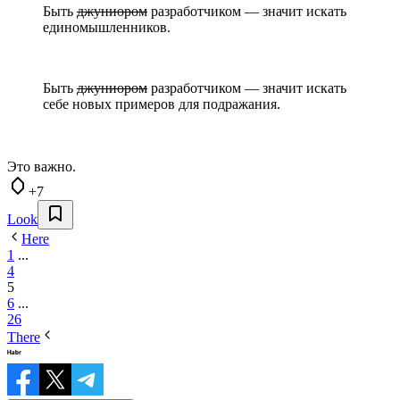
Быть
джуниором
разработчиком — значит искать
единомышленников.
Быть
джуниором
разработчиком — значит искать
себе новых примеров для подражания.
Это важно.
+7
Look
Here
1
...
4
5
6
...
26
There