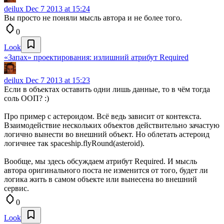
deilux
Dec 7 2013 at 15:24
Вы просто не поняли мысль автора и не более того.
0
Look
«Запах» проектирования: излишний атрибут Required
deilux
Dec 7 2013 at 15:23
Если в объектах оставить одни лишь данные, то в чём тогда
соль ООП? :)
Про пример с астероидом. Всё ведь зависит от контекста.
Взаимодействие нескольких объектов действительно зачастую
логично вынести во внешний объект. Но облетать астероид
логичнее так spaceship.flyRound(asteroid).
Вообще, мы здесь обсуждаем атрибут Required. И мысль
автора оригинального поста не изменится от того, будет ли
логика жить в самом объекте или вынесена во внешний
сервис.
0
Look