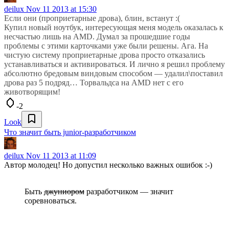
deilux
Nov 11 2013 at 15:30
Если они (проприетарные дрова), блин, встанут :(
Купил новый ноутбук, интересующая меня модель оказалась к
несчастью лишь на AMD. Думал за прошедшие годы
проблемы с этими карточками уже были решены. Ага. На
чистую систему проприетарные дрова просто отказались
устанавливаться и активироваться. И лично я решил проблему
абсолютно бредовым виндовым способом — удалил\поставил
дрова раз 5 подряд… Торвальдса на AMD нет с его
животворящим!
-2
Look
Что значит быть junior-разработчиком
deilux
Nov 11 2013 at 11:09
Автор молодец! Но допустил несколько важных ошибок :-)
Быть
джуниором
разработчиком — значит
соревноваться.