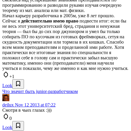
программированию и разводили руками изучая очередную
теорему из мат. анализа или мат. физики.
Начал карьеру разработчика в 2005м, уже 8 лет прошло.
Сейчас я
действительно имею право
подвести итог: если бы
не весь этот университетский бред, страдания и ненужная
теория — был бы до сих пор джуниором и умел бы только
собирать ПО по кусочкам из готовых фреймворках, сетуя на
скудность документации или тормоза в их кишках. Спасибо
всем моим преподавателям и проделанной ими работе. Хотя
практически все итоговые знания по специальности я
положил себе в голову сам и практически забыл высшую
математику, именно они (преподаватели) меня научили
учиться и показали, чему же именно и как мне нужно учиться.
+1
Look
Что значит быть junior-разработчиком
deilux
Nov 12 2013 at 07:22
Смотря в чьих глазах :)))
0
Look