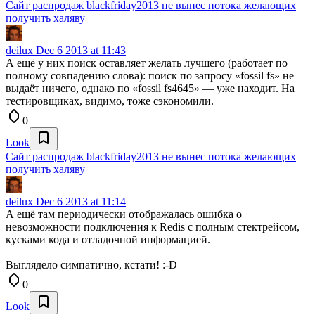
Сайт распродаж blackfriday2013 не вынес потока желающих
получить халяву
deilux
Dec 6 2013 at 11:43
А ещё у них поиск оставляет желать лучшего (работает по
полному совпадению слова): поиск по запросу «fossil fs» не
выдаёт ничего, однако по «fossil fs4645» — уже находит. На
тестировщиках, видимо, тоже сэкономили.
0
Look
Сайт распродаж blackfriday2013 не вынес потока желающих
получить халяву
deilux
Dec 6 2013 at 11:14
А ещё там периодически отображалась ошибка о
невозможности подключения к Redis с полным стектрейсом,
кусками кода и отладочной информацией.
Выглядело симпатично, кстати! :-D
0
Look