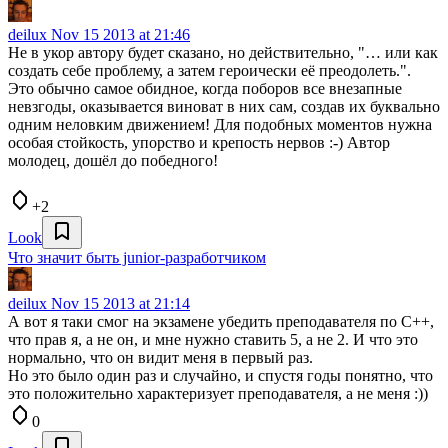
deilux
Nov 15 2013 at 21:46
Не в укор автору будет сказано, но действительно, "… или как
создать себе проблему, а затем героически её преодолеть.".
Это обычно самое обидное, когда поборов все внезапные
невзгоды, оказывается виноват в них сам, создав их буквально
одним неловким движением! Для подобных моментов нужна
особая стойкость, упорство и крепость нервов :-) Автор
молодец, дошёл до победного!
+2
Look
Что значит быть junior-разработчиком
deilux
Nov 15 2013 at 21:14
А вот я таки смог на экзамене убедить преподавателя по С++,
что прав я, а не он, и мне нужно ставить 5, а не 2. И что это
нормально, что он видит меня в первый раз.
Но это было один раз и случайно, и спустя годы понятно, что
это положительно характеризует преподавателя, а не меня :))
0