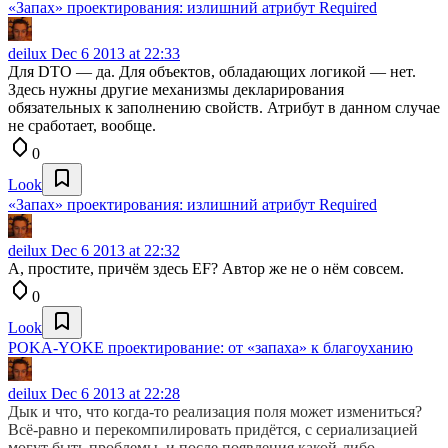
«Запах» проектирования: излишний атрибут Required
deilux
Dec 6 2013 at 22:33
Для DTO — да. Для объектов, обладающих логикой — нет.
Здесь нужны другие механизмы декларирования
обязательных к заполнению свойств. Атрибут в данном случае
не сработает, вообще.
0
Look
«Запах» проектирования: излишний атрибут Required
deilux
Dec 6 2013 at 22:32
А, простите, причём здесь EF? Автор же не о нём совсем.
0
Look
POKA-YOKE проектирование: от «запаха» к благоуханию
deilux
Dec 6 2013 at 22:28
Дык и что, что когда-то реализация поля может измениться?
Всё-равно и перекомпилировать придётся, с сериализацией
могут быть проблемы, и после появления какой-либо