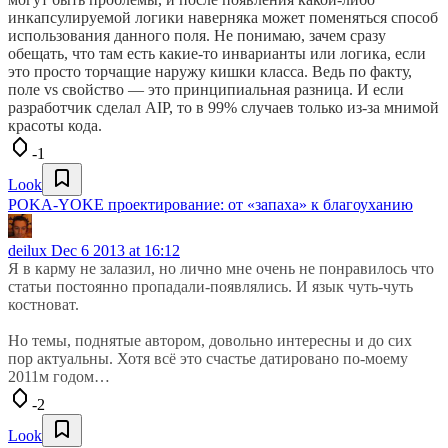
инкапсулируемой логики наверняка может поменяться способ
использования данного поля. Не понимаю, зачем сразу
обещать, что там есть какие-то инварианты или логика, если
это просто торчащие наружу кишки класса. Ведь по факту,
поле vs свойство — это принципиальная разница. И если
разработчик сделал AIP, то в 99% случаев только из-за мнимой
красоты кода.
-1
Look
POKA-YOKE проектирование: от «запаха» к благоуханию
deilux
Dec 6 2013 at 16:12
Я в карму не залазил, но лично мне очень не понравилось что
статьи постоянно пропадали-появлялись. И язык чуть-чуть
костноват.
Но темы, поднятые автором, довольно интересны и до сих
пор актуальны. Хотя всё это счастье датировано по-моему
2011м годом…
-2
Look