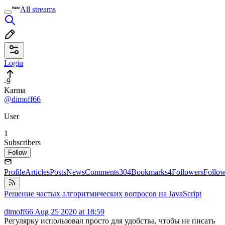
All streams
Login
-9
Karma
@dimoff66
User
1
Subscribers
Follow
Profile
Articles
Posts
News
Comments
304
Bookmarks
4
Followers
Follo
Решение частых алгоритмических вопросов на JavaScript
dimoff66
Aug 25 2020 at 18:59
Регулярку использовал просто для удобства, чтобы не писать