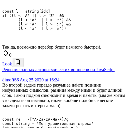
const l = string[idx]

if ((l < 'A' || l > 'Z') && 

       (l < 'a' || l > 'z') &&

       (l < 'А' || l > 'Я') &&

       (l < 'а' || l > 'я'))
Так да, возможно перебор будет немного быстрей.
0
Look
Решение частых алгоритмических вопросов на JavaScript
dimoff66
Aug 25 2020 at 16:24
Во второй задаче гораздо разумнее найти позиции
небуквенных символов, разница между ними и будет длиной
слов. Такой подход сэкономит и время и память. (мы же хотим
это сделать оптимально, иначе вообще подобные легкие
задачи решать интереса мало)
const re = /[^A-Za-zА-Яа-я]/g

const string = 'Моя удивительная строка'

let match, pos = 0, maxLength = 0 
