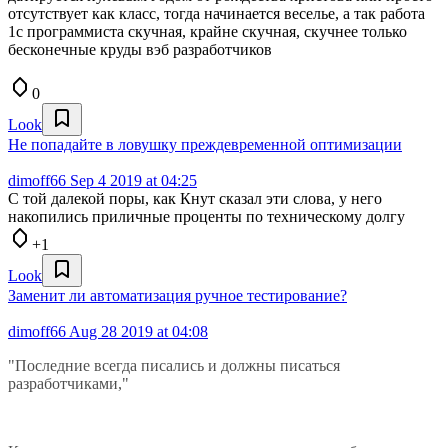
отсутствует как класс, тогда начинается веселье, а так работа
1с программиста скучная, крайне скучная, скучнее только
бесконечные круды вэб разработчиков
0
Look
Не попадайте в ловушку преждевременной оптимизации
dimoff66
Sep 4 2019 at 04:25
С той далекой поры, как Кнут сказал эти слова, у него
накопились приличные проценты по техническому долгу
+1
Look
Заменит ли автоматизация ручное тестирование?
dimoff66
Aug 28 2019 at 04:08
"Последние всегда писались и должны писаться
разработчиками,"