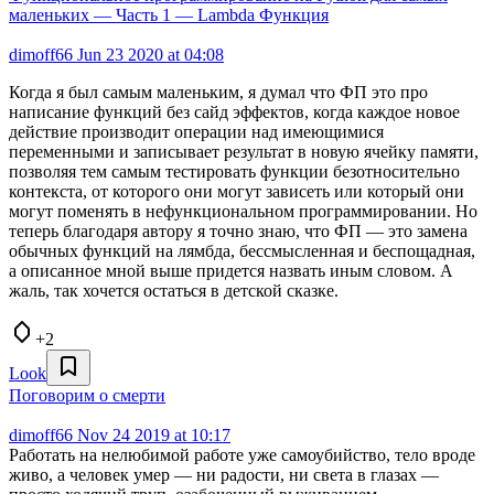
маленьких — Часть 1 — Lambda Функция
dimoff66
Jun 23 2020 at 04:08
Когда я был самым маленьким, я думал что ФП это про
написание функций без сайд эффектов, когда каждое новое
действие производит операции над имеющимися
переменными и записывает результат в новую ячейку памяти,
позволяя тем самым тестировать функции безотносительно
контекста, от которого они могут зависеть или который они
могут поменять в нефункциональном программировании. Но
теперь благодаря автору я точно знаю, что ФП — это замена
обычных функций на лямбда, бессмысленная и беспощадная,
а описанное мной выше придется назвать иным словом. А
жаль, так хочется остаться в детской сказке.
+2
Look
Поговорим о смерти
dimoff66
Nov 24 2019 at 10:17
Работать на нелюбимой работе уже самоубийство, тело вроде
живо, а человек умер — ни радости, ни света в глазах —