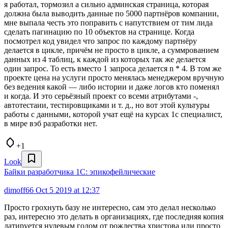
я работал, тормозил а сильно админская страница, которая
должна была выводить данные по 5000 партнёров компании,
мне выпала честь это поправить с напутствием от тим лида
сделать пагинацию по 10 объектов на странице. Когда
посмотрел код увидел что запрос по каждому партнёру
делается в цикле, причём не просто в цикле, а суммрованием
данных из 4 таблиц, к каждой из которых так же делается
один запрос. То есть вместо 1 запроса делается n * 4. В том же
проекте цена на услуги просто менялась менеджером вручную
без ведения какой — либо истории и даже логов кто поменял
и когда. И это серьёзный проект со всеми атрибутами -,
автотестаии, тестировщиками и т. д., но вот этой культуры
работы с данными, которой учат ещё на курсах 1с специалист,
в мире вэб разработки нет.
+1
Look
Байки разработчика 1C: эпикофейлические
dimoff66
Oct 5 2019 at 12:37
Просто грохнуть базу не интересно, сам это делал несколько
раз, интересно это делать в организациях, где последняя копия
датируется нулевым годом от рождества христова или просто