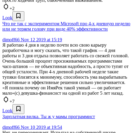
просто ходячий труп, озабоченный выживанием.
+2
Look
Что не так с экспериментом Microsoft про 4-х дневную неделю
или не теряем голову при виде 40% эффективности
dimoff66
Nov 12 2019 at 15:19
Я работаю 4 дня в неделю почти всю свою карьеру
разработчика и могу сказать, что такой график — 4 дня
работы и 3 дня отдыха позволяет работать со свежей головой.
Очень большой процент просиживаемых программистами
часо-штанов — не объективная надобность, а просто тупят от
общей усталости. При 4-х дневной рабочей неделе такие
тупяки близятся к минимуму, способность ума вырабатывать
креативные и эффективные решения сильно увеличивается.
«Я поняла почему он ИмяРек такой умный — он работает
мало»(с) девушка-финансист на одной из работ 5 лет назад.
+7
Look
Зарплатная вилка. Ты ж у мамы программист
dimoff66
Nov 10 2019 at 19:54
Нет, не переоценивает. Испытал на собственной шкуре.