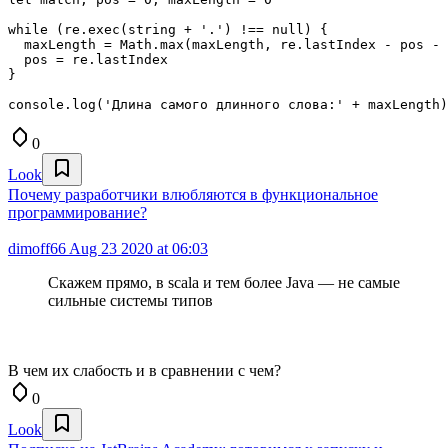
while (re.exec(string + '.') !== null) {

  maxLength = Math.max(maxLength, re.lastIndex - pos - 
  pos = re.lastIndex

}

console.log('Длина самого длинного слова:' + maxLength)
0
Look
Почему разработчики влюбляются в функциональное
программирование?
dimoff66
Aug 23 2020 at 06:03
Скажем прямо, в scala и тем более Java — не самые
сильные системы типов
В чем их слабость и в сравнении с чем?
0
Look