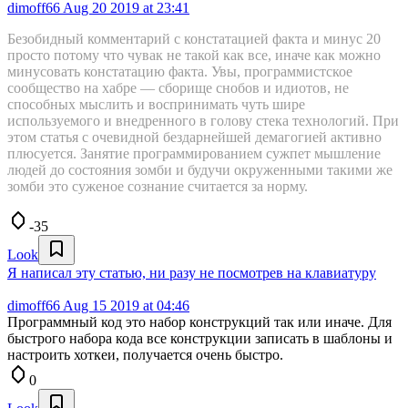
dimoff66
Aug 20 2019 at 23:41
Безобидный комментарий с констатацией факта и минус 20
просто потому что чувак не такой как все, иначе как можно
минусовать констатацию факта. Увы, программистское
сообщество на хабре — сборище снобов и идиотов, не
способных мыслить и воспринимать чуть шире
используемого и внедренного в голову стека технологий. При
этом статья с очевидной бездарнейшей демагогией активно
плюсуется. Занятие программированием сужпет мышление
людей до состояния зомби и будучи окруженными такими же
зомби это суженое сознание считается за норму.
-35
Look
Я написал эту статью, ни разу не посмотрев на клавиатуру
dimoff66
Aug 15 2019 at 04:46
Программный код это набор конструкций так или иначе. Для
быстрого набора кода все конструкции записать в шаблоны и
настроить хоткеи, получается очень быстро.
0