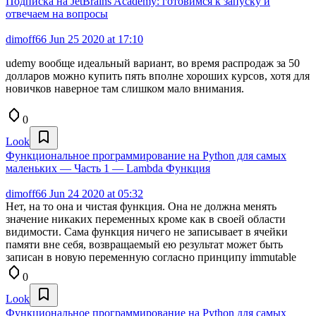
Подписка на JetBrains Academy: готовимся к запуску и
отвечаем на вопросы
dimoff66
Jun 25 2020 at 17:10
udemy вообще идеальный вариант, во время распродаж за 50
долларов можно купить пять вполне хороших курсов, хотя для
новичков наверное там слишком мало внимания.
0
Look
Функциональное программирование на Python для самых
маленьких — Часть 1 — Lambda Функция
dimoff66
Jun 24 2020 at 05:32
Нет, на то она и чистая функция. Она не должна менять
значение никаких переменных кроме как в своей области
видимости. Сама функция ничего не записывает в ячейки
памяти вне себя, возвращаемый ею результат может быть
записан в новую переменную согласно принципу immutable
0
Look
Функциональное программирование на Python для самых