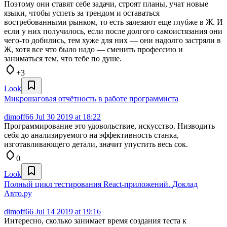
Поэтому они ставят себе задачи, строят планы, учат новые
языки, чтобы успеть за трендом и оставаться
востребованными рынком, то есть залезают еще глубже в Ж. И
если у них получилось, если после долгого самоистязания они
чего-то добились, тем хуже для них — они надолго застряли в
Ж, хотя все что было надо — сменить профессию и
заниматься тем, что тебе по душе.
+3
Look
Микрошаговая отчётность в работе программиста
dimoff66
Jul 30 2019 at 18:22
Программирование это удовольствие, искусство. Низводить
себя до анализируемого на эффективность станка,
изготавливающего детали, значит упустить весь сок.
0
Look
Полный цикл тестирования React-приложений. Доклад
Авто.ру
dimoff66
Jul 14 2019 at 19:16
Интересно, сколько занимает время создания теста к