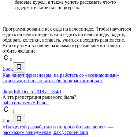
базовые курсы, а также успеть рассказать что-то
содержательное на спецкурсах.
Программирование как езда на велосипеде. Чтобы научиться
ездить на велосипеде нужно ездить на велосипеде, падать,
обдирать коленки, вставать, учиться находить равновесие.
Впихнутыми в голову базовыми курсами можно только
отбить желание.
0
Look
Как живут фрилансеры: не работать сo «всезнающими»
клиентами и позволять себе прокрастинировать
dimoff66
Dec 5 2018 at 18:40
А эта регистрация ради кого была?
habr.com/users/ElPanda
+1
Look
«Ты крутой разраб, иди и попроси больше денег» —
расскажем менеджерам, как устроен мир