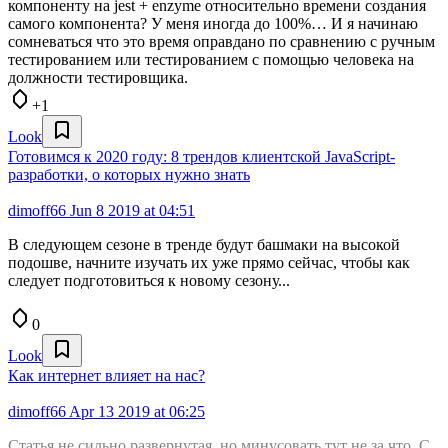
компоненту на jest + enzyme относительно времени создания
самого компонента? У меня иногда до 100%… И я начинаю
сомневаться что это время оправдано по сравнению с ручным
тестированием или тестированием с помощью человека на
должности тестировщика.
+1
Look
Готовимся к 2020 году: 8 трендов клиентской JavaScript-
разработки, о которых нужно знать
dimoff66
Jun 8 2019 at 04:51
В следующем сезоне в тренде будут башмаки на высокой
подошве, начните изучать их уже прямо сейчас, чтобы как
следует подготовиться к новому сезону...
0
Look
Как интернет влияет на нас?
dimoff66
Apr 13 2019 at 06:25
Статья не сильно развернутая, но минусовать тут не за что. С