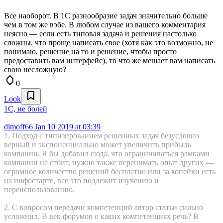
Все наоборот. В 1С разнообразие задач значительно больше
чем в том же вэбе. В любом случае из вашего комментария
неясно — если есть типовая задача и решения настолько
сложны, что проще написать свое (хотя как это возможно, не
понимаю, решение на то и решение, чтобы просто
предоставить вам интерфейс), то что же мешает вам написать
свою несложную?
0
Look
1С, не болей
dimoff66
Jan 10 2019 at 03:39
1. Подход с типизированием решенных задач безусловно
верный и экспоненциально может увеличить прибыль
компании. Я бы добавил сюда, что ограничиваться рамками
компании не стоит, нужно также перенимать опыт других —
огромное количество решений бесплатно или за копейки есть
на инфостарте, все это подлежит изучению и
переиспользованию.
2. С вопросом передачи компетенций автор статьи сильно
усложнил. В век форумов о каких компетенциях речь? В