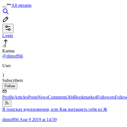
All streams
Login
-9
Karma
@dimoff66
User
1
Subscribers
Follow
Profile
Articles
Posts
News
Comments
304
Bookmarks
4
Followers
Follo
В поисках вдохновения, или Как вытащить себя из Ж
dimoff66
Aug 9 2019 at 14:59