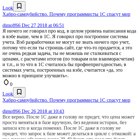
Look
Хабро-самоубийство. Почему программисты 1С спасут мир
dimoff66
Dec 27 2018 at 06:51
Я ничего не говорил про код, в целом уровень написания кода
в вэбе выше, чем в 1С. Я говорил про построение системы
учета. Вэб разработчики не могут не знать ничего про учет,
потому что если ты строишь сайт, где что-то продается, а это
не очень редкая задача, ты не можешь не сталкиваться с
ценами, с расчетами итогов (по товарам или взаиморасчетам)
и т.п., и то что в 1С считалось бы профнепригодностью, в
системах учета, построенных на вэбе, считается «да, это
можно в принципе улучшить».
0
Look
Хабро-самоубийство. Почему программисты 1С спасут мир
dimoff66
Dec 26 2018 at 10:43
Все верно. После 1С даже в голову не придет, что цена может
просто меняться в базе вручную, без ведения истории, без
записи кто и когда поменял. После 1С даже в голову не
придет, что запрос к базе может делаться в цикле с отмазкой: а