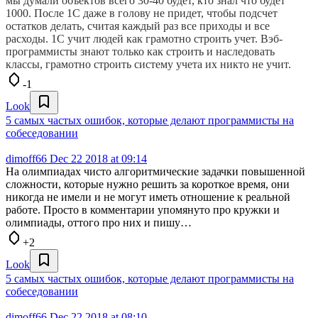
мы думали объектов всего 30-40 будет, кто знал что будет
1000. После 1С даже в голову не придет, чтобы подсчет
остатков делать, считая каждый раз все приходы и все
расходы. 1С учит людей как грамотно строить учет. Вэб-
программисты знают только как строить и наследовать
классы, грамотно строить систему учета их никто не учит.
-1
Look
5 самых частых ошибок, которые делают программисты на
собеседовании
dimoff66
Dec 22 2018 at 09:14
На олимпиадах чисто алгоритмические задачки повышенной
сложности, которые нужно решить за короткое время, они
никогда не имели и не могут иметь отношение к реальной
работе. Просто в комментарии упомянуто про кружки и
олимпиады, оттого про них и пишу…
+2
Look
5 самых частых ошибок, которые делают программисты на
собеседовании
dimoff66
Dec 22 2018 at 08:10