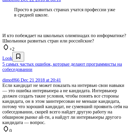
Просто в развитых странах учатся профессии уже
в средней школе.
И кто побеждает на школьных олимпиадах по информатике?
Школьники развитых стран или российские?
+2
Look
5 самых частых ошибок, которые делают программисты на
собеседовании
dimoff66
Dec 21 2018 at 20:41
Если кандидат не может показать на интервью свои навыки
— это ошибка интервьюера а не кандидата. Интервьюер
должен создать такие условия, чтобы понять все стороны
кандидата, он в этом заинтересован не меньше кандидата,
потому что хороший кандидат, не сумевший проявить себя на
собеседовании, скорей всего найдет другую работу на
обширном рынке ай-ти, а найдут ли интервьюеры другого
кандидата — вопрос.
0