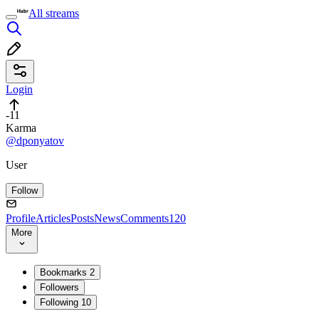
All streams
Login
-11
Karma
@dponyatov
User
Follow
Profile
Articles
Posts
News
Comments
120
More
Bookmarks
2
Followers
Following
10