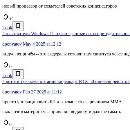
новый процессор от создателей советских конденсаторов
+1
Look
Пользователи Windows 11 теряют данные из-за принудительного
dponyatov
May 4 2025 at 12:12
индус непричём -- это федералы готовят нам свинтуса через не
0
Look
Прототип разъёма питания видеокарт RTX 50 призван решить 
dponyatov
Feb 27 2025 at 11:12
просто унифицировать БП для компа со сварочником MMA
выключил материнку -- приварил водянку, и дальше гамать
0