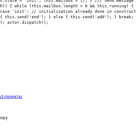
s.state = 'init'; this.mailbox = []; } /// Send message 
h() { while (this.mailbox.length > 0 && this.running) { 
case 'init': // initialization already done in construct
{ this.send('end'); } else { this.send('add'); } break; 
(); actor.dispatch();
AI-проекты
епку