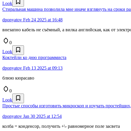
Look
Стиральная машина позволила мне иначе взглянуть на сроки р
dponyatov
Feb 24 2025 at 16:48
внезапно кабель не съёмный, а вилка английская, как от элект
0
Look
Коктейли ко дню программиста
dponyatov
Feb 13 2025 at 09:13
блюю кюрасаво
0
Look
Простые способы изготовить микроскоп и изучать простейших, 
dponyatov
Jan 30 2025 at 12:54
колба = конденсор, получить +\- равномерное поле засвета