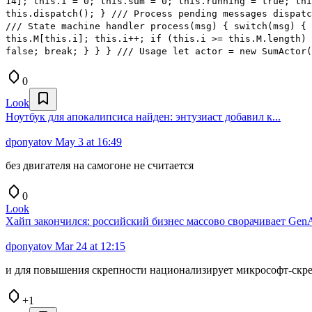
14]; this.i = 0; this.sum = 0; this.running = true; thi
this.dispatch(); } /// Process pending messages dispatc
/// State machine handler process(msg) { switch(msg) { 
this.M[this.i]; this.i++; if (this.i >= this.M.length) 
false; break; } } } /// Usage let actor = new SumActor
0
Look
Ноутбук для апокалипсиса найден: энтузиаст добавил к...
dponyatov
May 3 at 16:49
без двигателя на самогоне не считается
0
Look
Хайп закончился: российский бизнес массово сворачивает Gen
dponyatov
Mar 24 at 12:15
и для повышения скрепности национализирует микрософт-скр
+1