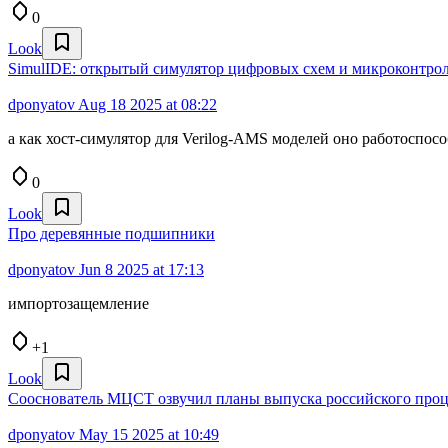
0
Look
SimulIDE: открытый симулятор цифровых схем и микроконтро
dponyatov
Aug 18 2025 at 08:22
а как хост-симулятор для Verilog-AMS моделей оно работоспос
0
Look
Про деревянные подшипники
dponyatov
Jun 8 2025 at 17:13
импортозащемление
+1
Look
Сооснователь МЦСТ озвучил планы выпуска российского проце
dponyatov
May 15 2025 at 10:49