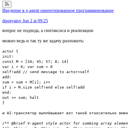
Введение в v-agent ориентированное программирование
dponyatov
Jun 2 at 09:25
вопрос не подхода, а синтаксиса и реализации
можно ведь и так ту же задачу разложить:
actor {
init:
const M = [34; 45; 57; 8; 14]
var i = 0; var sum = 0
self!add // send message to actor=self
add:
sum = sum + M[i]; i++
if i > M.size self!end else self!add
end:
out << sum; halt
}
и AI-транслятор выплёвывает вот такой относительно вмен
/**
@brief V-agent style actor for summing array eleme