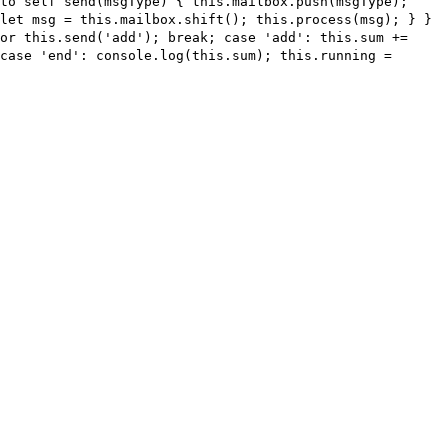
to self send(msgType) { this.mailbox.push(msgType);
let msg = this.mailbox.shift(); this.process(msg); } }
or this.send('add'); break; case 'add': this.sum +=
case 'end': console.log(this.sum); this.running =