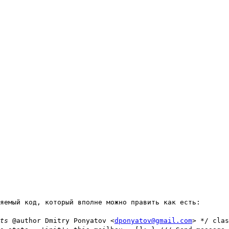
яемый код, который вполне можно править как есть:
nts
@author Dmitry Ponyatov <
dponyatov@gmail.com
> */ clas