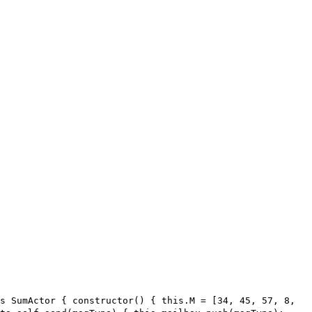
s SumActor { constructor() { this.M = [34, 45, 57, 8,