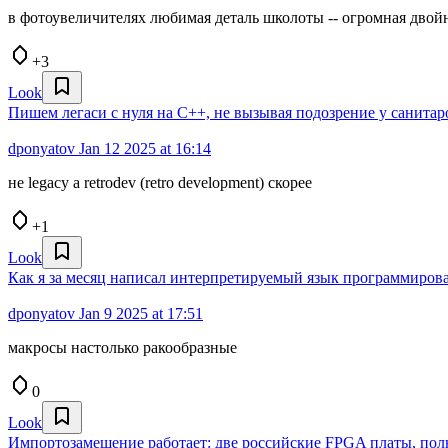
в фотоувеличителях любимая деталь школоты -- огромная двой
+3
Look
Пишем легаси с нуля на С++, не вызывая подозрение у санита
dponyatov
Jan 12 2025 at 16:14
не legacy а retrodev (retro development) скорее
+1
Look
Как я за месяц написал интерпретируемый язык программирова
dponyatov
Jan 9 2025 at 17:51
макросы настолько ракообразные
0
Look
Импортозамещение работает: две российские FPGA платы, по