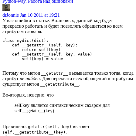
Python-way. Работа над ошибками
drJonnie
Jan 10 2011 at 19:21
У вас ошибки в статье. Во-первых, данный код будет
прекрасно работать и будет позволять обращаться ко всем
атрибутам словаря.
class mydict(dict):

    def __getattr__(self, key):

        return self[key]

    def __setattr__(self, key, value)

Потому что метод
вызывается только тогда, когда
__getattr__
атрибут
не найден
. Для перехвата всех обращений к атрибутам
существует метод
.
__getattribute__
Во-вторых, неверно, что
self.key является синтаксическим сахаром для
self.__getattr__(key).
Правильно:
вызовет
getattr(self, key)
.
self.__getattribute__(key)