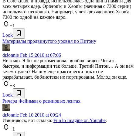
В Core Quad, и правда, использовалась одна шина памяти для
всех четырех ядер. Opteron'ы и Xeon'ы (начиная с 7300 серии)
используют несколько. Например, у четырехядерного Xeon'а
7300 по одной на каждое ядро.
+1
Look
Материалы продвинутого уровня по Питону
drJonnie
Feb 15 2010 at 07:06
Не знаю. Я бы не рекомендовал вообще видео. Читать
быстрее, и информации так больше. Третий Питон… А он вам
зачем нужен? На нем еще практически никто не
разрабатывает, библиотеки не портированы. Молод он еще.
+3
Look
Ричард Фейнман о резиновых лентах
drJonnie
Feb 10 2010 at 09:24
Извиняюсь, вот ссылка:
Fun to Imagine on Youtube
.
+1