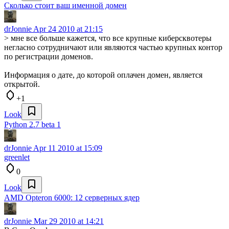
Сколько стоит ваш именной домен
drJonnie
Apr 24 2010 at 21:15
> мне все больше кажется, что все крупные киберсквотеры
негласно сотрудничают или являются частью крупных контор
по регистрации доменов.
Информация о дате, до которой оплачен домен, является
открытой.
+1
Look
Python 2.7 beta 1
drJonnie
Apr 11 2010 at 15:09
greenlet
0
Look
AMD Opteron 6000: 12 серверных ядер
drJonnie
Mar 29 2010 at 14:21