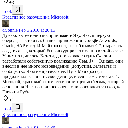
+3
Look
Креативное разрушение Microsoft
drJonnie
Feb 5 2010 at 20:15
Думаю, вы неточно воспринимаете Яву. Ява, в первую
очередь, — это язык бизнес приложений: Google Adwords,
Oracle, SAP и т.д. И Майкрософт, разрабатывая C#, старалась
создать язык, который бы конкурировал именно в этой сфере.
У них получилось. Кстати, до того, как создать C#, они
разработали собственную реализацию Явы, J++. Однако, они
внесли в нее много нововведений (допустим, делегаты) и
сообщество Явы не признала ее. Ну, а Майкрософт
продолжила развивать свое детище, и сейчас мы имеем C#.
Молодой, красивый статически типизируемый язык, который
основан на Яве, но привнес очень много из таких языков, как
Питон и Руби.
+1
Look
Креативное разрушение Microsoft
drJonnie
Feb 5 2010 at 14:39