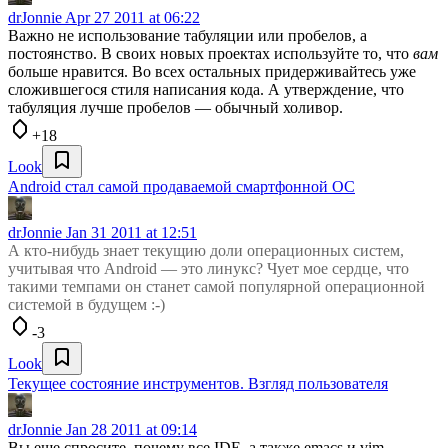
drJonnie
Apr 27 2011 at 06:22
Важно не использование табуляции или пробелов, а
постоянство. В своих новых проектах используйте то, что
вам
больше нравится. Во всех остальных придерживайтесь уже
сложившегося стиля написания кода. А утверждение, что
табуляция лучше пробелов — обычный холивор.
+18
Look
Android стал самой продаваемой смартфонной ОС
drJonnie
Jan 31 2011 at 12:51
А кто-нибудь знает текущию доли операционных систем,
учитывая что Android — это линукс? Чует мое сердце, что
такими темпами он станет самой популярной операционной
системой в будущем :-)
-3
Look
Текущее состояние инструментов. Взгляд пользователя
drJonnie
Jan 28 2011 at 09:14
Вы еще спросите, почему все IDE, а также emacs и vim