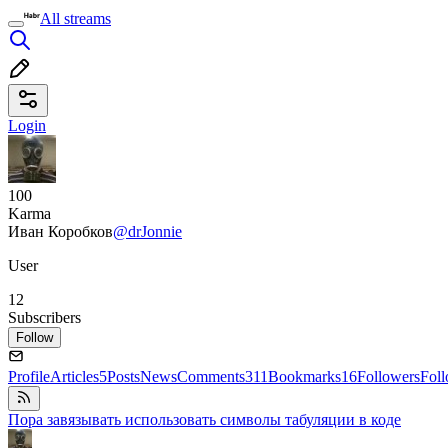
All streams
Login
100
Karma
Иван Коробков
@drJonnie
User
12
Subscribers
Follow
Profile
Articles
5
Posts
News
Comments
311
Bookmarks
16
Followers
Fol
Пора завязывать использовать символы табуляции в коде