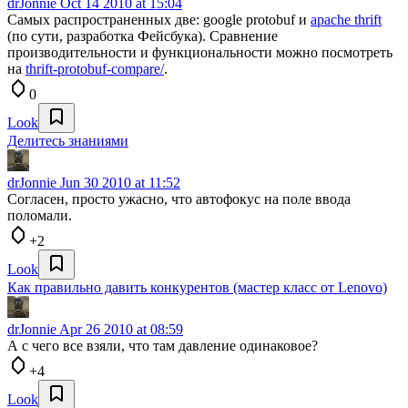
drJonnie
Oct 14 2010 at 15:04
Самых распространенных две: google protobuf и
apache thrift
(по сути, разработка Фейсбука). Сравнение
производительности и функциональности можно посмотреть
на
thrift-protobuf-compare/
.
0
Look
Делитесь знаниями
drJonnie
Jun 30 2010 at 11:52
Согласен, просто ужасно, что автофокус на поле ввода
поломали.
+2
Look
Как правильно давить конкурентов (мастер класс от Lenovo)
drJonnie
Apr 26 2010 at 08:59
А с чего все взяли, что там давление одинаковое?
+4
Look