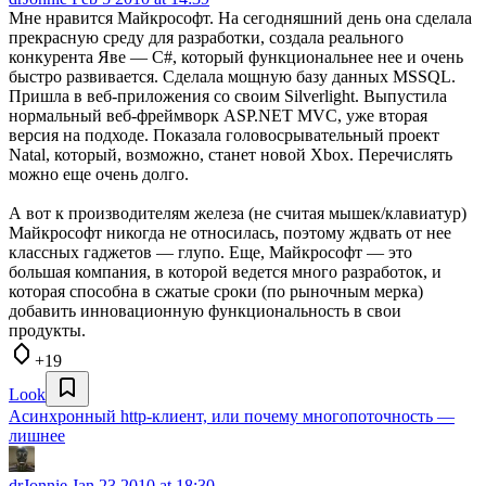
Мне нравится Майкрософт. На сегодняшний день она сделала
прекрасную среду для разработки, создала реального
конкурента Яве — C#, который функциональнее нее и очень
быстро развивается. Сделала мощную базу данных MSSQL.
Пришла в веб-приложения со своим Silverlight. Выпустила
нормальный веб-фреймворк ASP.NET MVC, уже вторая
версия на подходе. Показала головосрывательный проект
Natal, который, возможно, станет новой Xbox. Перечислять
можно еще очень долго.
А вот к производителям железа (не считая мышек/клавиатур)
Майкрософт никогда не относилась, поэтому ждвать от нее
классных гаджетов — глупо. Еще, Майкрософт — это
большая компания, в которой ведется много разработок, и
которая способна в сжатые сроки (по рыночным мерка)
добавить инновационную функциональность в свои
продукты.
+19
Look
Асинхронный http-клиент, или почему многопоточность —
лишнее
drJonnie
Jan 23 2010 at 18:30