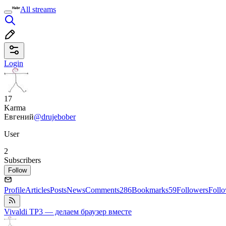
All streams
Login
17
Karma
Евгений
@drujebober
User
2
Subscribers
Follow
Profile
Articles
Posts
News
Comments
286
Bookmarks
59
Followers
Foll
Vivaldi TP3 — делаем браузер вместе