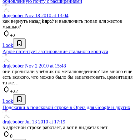
обновленную почту с расширениями
drujebober
Nov 18 2010 at 13:04
как вернуть назад
http://
и выключить попап для жестов
мышью?
+2
Look
Apple патентует азотирование стального корпуса
drujebober
Nov 2 2010 at 15:48
они прочитали учебник по металловедению? там много еще
есть всякого, что можно было бы запатентовать, цементация
та же…
+22
Look
Подсказки в поисковой строке в Opera для Google и других
drujebober
Jul 13 2010 at 17:19
в адресной строке работает, а вот в виджетах нет
0