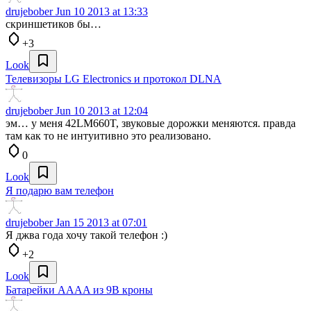
drujebober
Jun 10 2013 at 13:33
скриншетиков бы…
+3
Look
Телевизоры LG Electronics и протокол DLNA
drujebober
Jun 10 2013 at 12:04
эм… у меня 42LM660T, звуковые дорожки меняются. правда
там как то не интуитивно это реализовано.
0
Look
Я подарю вам телефон
drujebober
Jan 15 2013 at 07:01
Я джва года хочу такой телефон :)
+2
Look
Батарейки AAAA из 9В кроны