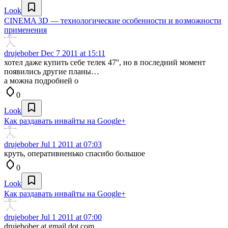
Look
CINEMA 3D — технологические особенности и возможности
применения
drujebober
Dec 7 2011 at 15:11
хотел даже купить себе телек 47'', но в последний момент
появились другие планы…
а можна подробней о
0
Look
Как раздавать инвайты на Google+
drujebober
Jul 1 2011 at 07:03
круть, оперативненько спасибо большое
0
Look
Как раздавать инвайты на Google+
drujebober
Jul 1 2011 at 07:00
drujebober at gmail dot com