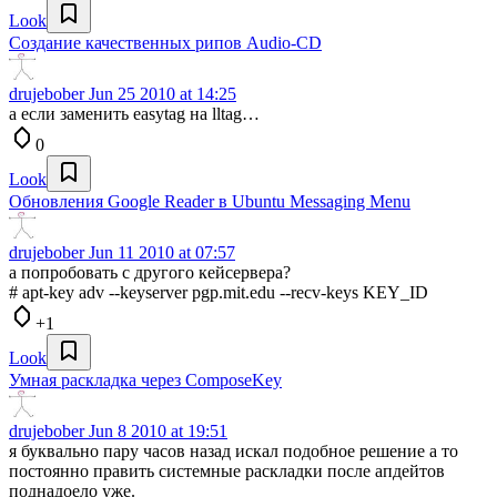
Look
Создание качественных рипов Audio-CD
drujebober
Jun 25 2010 at 14:25
а если заменить easytag на lltag…
0
Look
Обновления Google Reader в Ubuntu Messaging Menu
drujebober
Jun 11 2010 at 07:57
а попробовать с другого кейсервера?
# apt-key adv --keyserver pgp.mit.edu --recv-keys KEY_ID
+1
Look
Умная раскладка через ComposeKey
drujebober
Jun 8 2010 at 19:51
я буквально пару часов назад искал подобное решение а то
постоянно править системные раскладки после апдейтов
поднадоело уже.