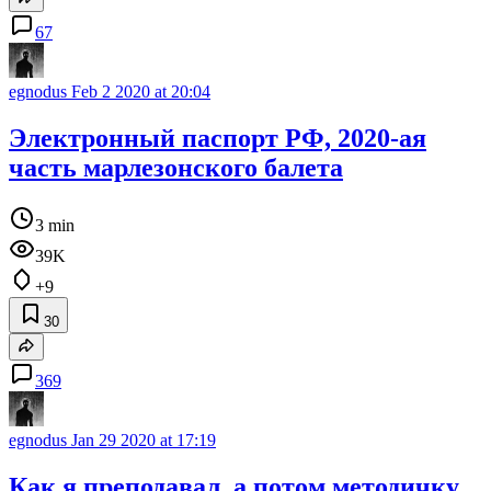
67
egnodus
Feb 2 2020 at 20:04
Электронный паспорт РФ, 2020-ая
часть марлезонского балета
3 min
39K
+9
30
369
egnodus
Jan 29 2020 at 17:19
Как я преподавал, а потом методичку