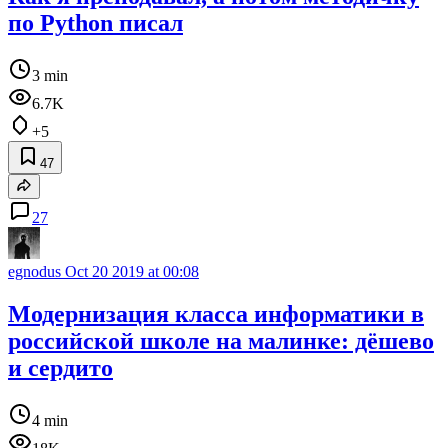
по Python писал
3 min
6.7K
+5
47
27
egnodus
Oct 20 2019 at 00:08
Модернизация класса информатики в
российской школе на малинке: дёшево
и сердито
4 min