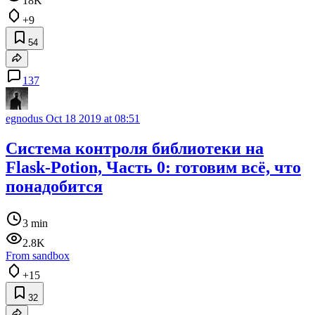
18K
+9
54
137
egnodus
Oct 18 2019 at 08:51
Система контроля библиотеки на
Flask-Potion, Часть 0: готовим всё, что
понадобится
3 min
2.8K
From sandbox
+15
32