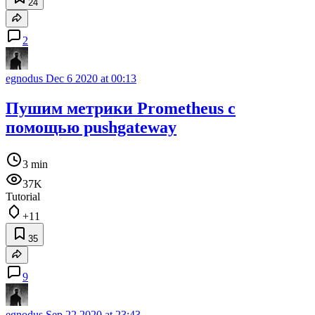
24
2
egnodus
Dec 6 2020 at 00:13
Пушим метрики Prometheus с
помощью pushgateway
3 min
37K
Tutorial
+11
35
9
egnodus
Sep 22 2020 at 23:43