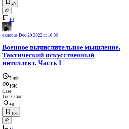
40
10
egnodus
Dec 29 2022 at 18:30
Военное вычислительное мышление.
Тактический искусcтвенный
интеллект. Часть I
5 min
16K
Case
Translation
+8
103