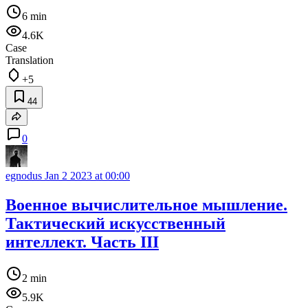
6 min
4.6K
Case
Translation
+5
44
0
egnodus
Jan 2 2023 at 00:00
Военное вычислительное мышление.
Тактический искусственный
интеллект. Часть III
2 min
5.9K