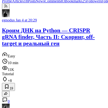
Profile
Articles
18
Posts
News
Comments
83
Bookmarks
25
Followers
Fol
egnodus
Jan 4 at 20:29
Кроим ДНК на Python — CRISPR
gRNA finder, Часть II: Скоринг, off-
target и реальный ген
Easy
10 min
11K
Tutorial
+8
19
0