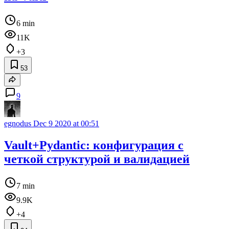
6 min
11K
+3
53
9
egnodus
Dec 9 2020 at 00:51
Vault+Pydantic: конфигурация с
четкой структурой и валидацией
7 min
9.9K
+4