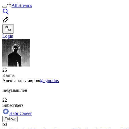
All streams
Login
26
Karma
Александр Лавров
@egnodus
Безумышлен
22
Subscribers
Habr Career
Follow