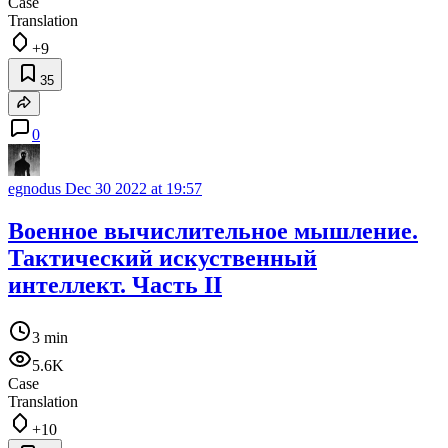
Case
Translation
+9
35
0
egnodus
Dec 30 2022 at 19:57
Военное вычислительное мышление.
Тактический искуственный
интеллект. Часть II
3 min
5.6K
Case
Translation
+10