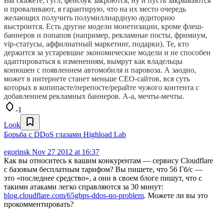
Вы скажете, гугл, фейсбук закроются, ну и пусть закрываются
и проваливают, я гарантирую, что на их место очередь
желающих получить полумиллиардную аудиторию
выстроится. Есть другие модели монетизации, кроме флеш-
баннеров и попапов (например, рекламные посты, фримиум,
vip-статусы, аффилиатный маркетинг, подарки). Те, кто
держится за устаревшие экономические модели и не способен
адаптироваться к изменениям, вымрут как владельцы
конюшен с появлением автомобиля и паровоза. А заодно,
может в интернете станет меньше СЕО-сайтов, вся суть
которых в копипасте/перепосте/рерайте чужого контента с
добавлением рекламных баннеров. А-а, мечты-мечты.
-1
Look
Борьба с DDoS глазами Highload Lab
egorinsk
Nov 27 2012 at 16:37
Как вы относитесь к вашим конкурентам — сервису Cloudflare
с базовым бесплатным тарифом? Вы пишете, что 56 Гб/с —
это «последнее средство», а они в своем блоге пишут, что с
такими атаками легко справляются за 30 минут:
blog.cloudflare.com/65gbps-ddos-no-problem
. Можете ли вы это
прокомментировать?