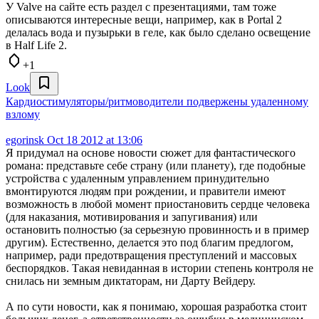
У Valve на сайте есть раздел с презентациями, там тоже
описываются интересные вещи, например, как в Portal 2
делалась вода и пузырьки в геле, как было сделано освещение
в Half Life 2.
+1
Look
Кардиостимуляторы/ритмоводители подвержены удаленному
взлому
egorinsk
Oct 18 2012 at 13:06
Я придумал на основе новости сюжет для фантастического
романа: представьте себе страну (или планету), где подобные
устройства с удаленным управлением принудительно
вмонтируются людям при рождении, и правители имеют
возможность в любой момент приостановить сердце человека
(для наказания, мотивирования и запугивания) или
остановить полностью (за серьезную провинность и в пример
другим). Естественно, делается это под благим предлогом,
например, ради предотвращения преступлений и массовых
беспорядков. Такая невиданная в истории степень контроля не
снилась ни земным диктаторам, ни Дарту Вейдеру.
А по сути новости, как я понимаю, хорошая разработка стоит