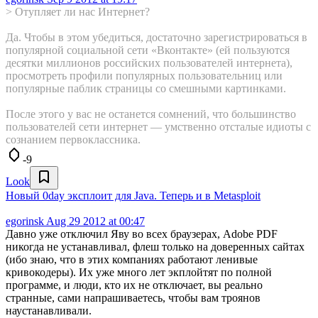
> Отупляет ли нас Интернет?
Да. Чтобы в этом убедиться, достаточно зарегистрироваться в
популярной социальной сети «Вконтакте» (ей пользуются
десятки миллионов российских пользователей интернета),
просмотреть профили популярных пользовательниц или
популярные паблик страницы со смешными картинками.
После этого у вас не останется сомнений, что большинство
пользователей сети интернет — умственно отсталые идиоты с
сознанием первоклассника.
-9
Look
Новый 0day эксплоит для Java. Теперь и в Metasploit
egorinsk
Aug 29 2012 at 00:47
Давно уже отключил Яву во всех браузерах, Adobe PDF
никогда не устанавливал, флеш только на доверенных сайтах
(ибо знаю, что в этих компаниях работают ленивые
кривокодеры). Их уже много лет экплойтят по полной
программе, и люди, кто их не отключает, вы реально
странные, сами напрашиваетесь, чтобы вам троянов
наустанавливали.