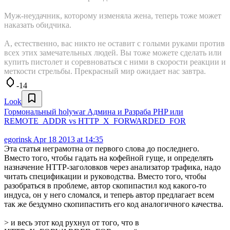
Муж-неудачник, которому изменяла жена, теперь тоже может
наказать обидчика.
А, естественно, вас никто не оставит с голыми руками против
всех этих замечательных людей. Вы тоже можете сделать или
купить пистолет и соревноваться с ними в скорости реакции и
меткости стрельбы. Прекрасный мир ожидает нас завтра.
-14
Look
Гормональный holywar Админа и Разраба PHP или
REMOTE_ADDR vs HTTP_X_FORWARDED_FOR
egorinsk
Apr 18 2013 at 14:35
Эта статья неграмотна от первого слова до последнего.
Вместо того, чтобы гадать на кофейной гуще, и определять
назначение HTTP-заголовков через анализатор трафика, надо
читать спецификации и руководства. Вместо того, чтобы
разобраться в проблеме, автор скопипастил код какого-то
индуса, он у него сломался, и теперь автор предлагает всем
так же бездумно скопипастить его код аналогичного качества.
> и весь этот код рухнул от того, что в