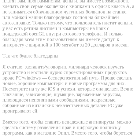
платят вам, программистам, деньги, вы имеете возможность
клепать свои серые окошечки с кнопками в офисах класса А, а
не заниматься обтачиванием чугунных болванок на станке,
или мойкой машин благородных господ на ближайшей
автозаправке. Только потому, что пользователь платит деньги,
у вас есть ретина-дисплеи и компьютеры на linux с
поддержкой openGL внутри сотового телефона. И только
благодаря всем этим пользователям вы имеете доступ к
интернету с шириной в 100 мегабит за 20 долларов в месяц.
Так что будьте благодарны.
Я считаю, заставить/уговорить миллиард человек изучать
устройство и костыли дурно спроектированных продуктов
вроде PC/windows — бесперспективный путь. Проще сделать
новые, хорошие компьютеры и новые программы для них.
Посмотрите на ту же iOS и успехи, которые она делает. Вечно
глючащие, зависающие, шумящие, зараженные вирусом,
плюющиеся непонятными сообщениями, некрасивые,
собранные из китайских некачественных деталей PC уже
проигрывают ей.
Вместо того, чтобы ставить ненадежные антивирусы, можно
сделать систему разделения прав и цифровую подпись у
программ, как в магазине Эппл. Вместо того, чтобы бороться