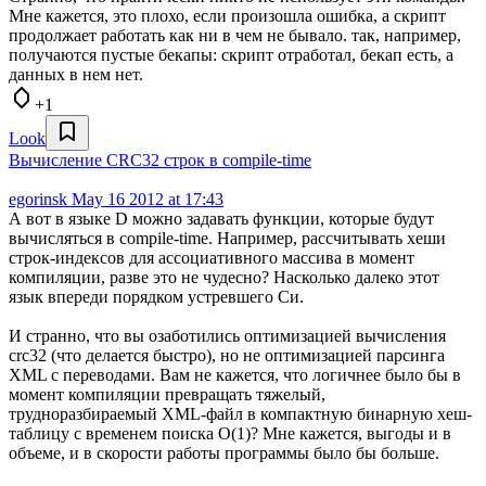
Мне кажется, это плохо, если произошла ошибка, а скрипт
продолжает работать как ни в чем не бывало. так, например,
получаются пустые бекапы: скрипт отработал, бекап есть, а
данных в нем нет.
+1
Look
Вычисление CRC32 строк в compile-time
egorinsk
May 16 2012 at 17:43
А вот в языке D можно задавать функции, которые будут
вычисляться в compile-time. Например, рассчитывать хеши
строк-индексов для ассоциативного массива в момент
компиляции, разве это не чудесно? Насколько далеко этот
язык впереди порядком устревшего Си.
И странно, что вы озаботились оптимизацией вычисления
crc32 (что делается быстро), но не оптимизацией парсинга
XML с переводами. Вам не кажется, что логичнее было бы в
момент компиляции превращать тяжелый,
трудноразбираемый XML-файл в компактную бинарную хеш-
таблицу с временем поиска O(1)? Мне кажется, выгоды и в
объеме, и в скорости работы программы было бы больше.