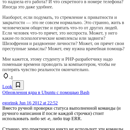
то надоела его работа? И что секретного в номере телефона?
Иногда это даже удобнее.
Наоборот, если подумать, то стремление к приватности и
закрытости — это не совсем нормально. Это странно, жить в
человеческом обществе и прятать что-то от других людей.
Если человек что-то прячет, это неспроста. Может, у него
какие-то психологические комплексы или задвиги?
Шизофрения и раздвоение личности? Может, он прячет свои
преступные замыслы? Может, ему нужна врачебная помощь?
Мне кажется, этому студенту и PHP-разработчику надо
поменьше времени проводить за компьютером, чтобы не
потерять чувство реальности окончательно.
-1
Look
Обновления ядра в Ubuntu с помощью Bash
egorinsk
Jun 16 2012 at 22:52
Вместо ручной проверки статуса выполненной команды (и
ручного написания if после каждой строчки) стоит
использовать либо set -e, либо trap ERR.
Странно, что практически никто не использует эти команды.