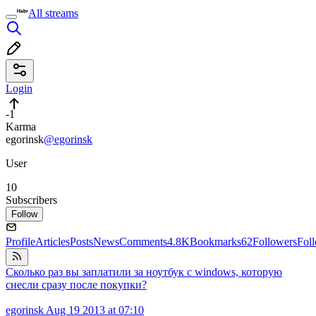
All streams
Login
-1
Karma
egorinsk
@egorinsk
User
10
Subscribers
Follow
Profile
Articles
Posts
News
Comments
4.8K
Bookmarks
62
Followers
Fol
Сколько раз вы заплатили за ноутбук с windows, которую
снесли сразу после покупки?
egorinsk
Aug 19 2013 at 07:10