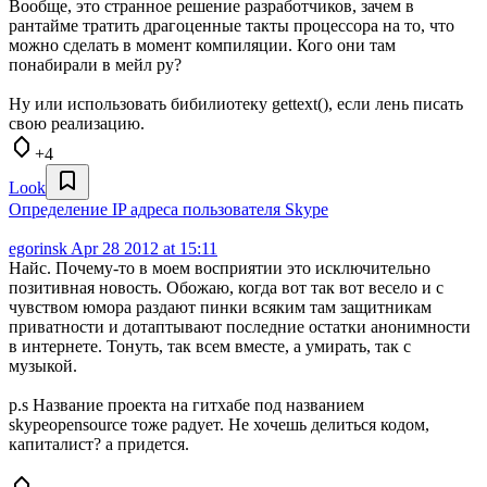
Вообще, это странное решение разработчиков, зачем в
рантайме тратить драгоценные такты процессора на то, что
можно сделать в момент компиляции. Кого они там
понабирали в мейл ру?
Ну или использовать бибилиотеку gettext(), если лень писать
свою реализацию.
+4
Look
Определение IP адреса пользователя Skype
egorinsk
Apr 28 2012 at 15:11
Найс. Почему-то в моем восприятии это исключительно
позитивная новость. Обожаю, когда вот так вот весело и с
чувством юмора раздают пинки всяким там защитникам
приватности и дотаптывают последние остатки анонимности
в интернете. Тонуть, так всем вместе, а умирать, так с
музыкой.
p.s Название проекта на гитхабе под названием
skypeopensource тоже радует. Не хочешь делиться кодом,
капиталист? а придется.