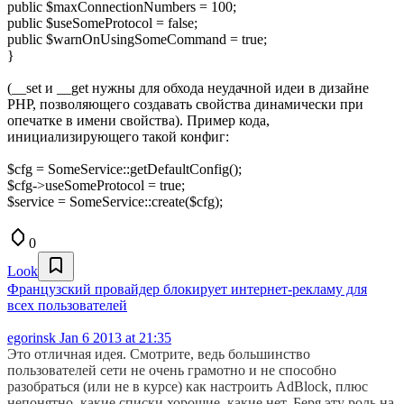
public $maxConnectionNumbers = 100;
public $useSomeProtocol = false;
public $warnOnUsingSomeCommand = true;
}
(__set и __get нужны для обхода неудачной идеи в дизайне
PHP, позволяющего создавать свойства динамически при
опечатке в имени свойства). Пример кода,
инициализирующего такой конфиг:
$cfg = SomeService::getDefaultConfig();
$cfg->useSomeProtocol = true;
$service = SomeService::create($cfg);
0
Look
Французский провайдер блокирует интернет-рекламу для
всех пользователей
egorinsk
Jan 6 2013 at 21:35
Это отличная идея. Смотрите, ведь большинство
пользователей сети не очень грамотно и не способно
разобраться (или не в курсе) как настроить AdBlock, плюс
непонятно, какие списки хорошие, какие нет. Беря эту роль на