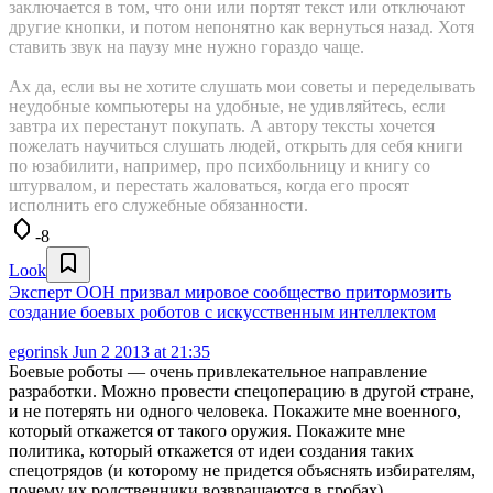
заключается в том, что они или портят текст или отключают
другие кнопки, и потом непонятно как вернуться назад. Хотя
ставить звук на паузу мне нужно гораздо чаще.
Ах да, если вы не хотите слушать мои советы и переделывать
неудобные компьютеры на удобные, не удивляйтесь, если
завтра их перестанут покупать. А автору тексты хочется
пожелать научиться слушать людей, открыть для себя книги
по юзабилити, например, про психбольницу и книгу со
штурвалом, и перестать жаловаться, когда его просят
исполнить его служебные обязанности.
-8
Look
Эксперт ООН призвал мировое сообщество притормозить
создание боевых роботов с искусственным интеллектом
egorinsk
Jun 2 2013 at 21:35
Боевые роботы — очень привлекательное направление
разработки. Можно провести спецоперацию в другой стране,
и не потерять ни одного человека. Покажите мне военного,
который откажется от такого оружия. Покажите мне
политика, который откажется от идеи создания таких
спецотрядов (и которому не придется объяснять избирателям,
почему их родственники возвращаются в гробах).