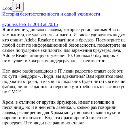
Look
История безответственности и одной уязвимости
egorinsk
Feb 17 2013 at 20:15
Я искренне удивляюсь людям, которые устанавливая Ява на
компьютер, не удаляют ява-плагин. И также удивляюсь людям.
кто ставит Adobe Reader с плагином в браузер. Посмотрите на
любой сайт по информационной безопасности, посмотрите на
самые популярные экйплойты для заражения браузера: Java,
Adobe Reader лидируют уже лет 10. Сколько 0-day дырок к
ним гуляет в хакерском андерграунде — неизвестно.
Нет, даже разбирающиеся в IT люди радостно ставят себе эти
по сути «бекдоры». Люди, вы адекватны? Вам нравится идея
подхватить троян, и какой-то школьник будет читать все ваши
файлы, личные данные и переписку, и требовать от вас выкуп
по СМС?
Хром, в отличие от других браузеров, имеет изоляцию и
песочницу, но и в ней есть лазейка. Сколько раз говорили
людям, расширения для Хрома могут воровать ваши куки и
пароли от вконтакта. Код этих расширений никто не
проверяет. Нет, люди все равно их ставят.