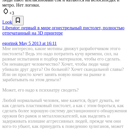
метро. Нет логики.
+3
Look
Liberator: первый в мире огнестрельный пистолет, полностью
отпечатанный на 3D принтере
egorinsk
May 5 2013 at 16:11
Мне интересно, какие мотивы движут разработчиком этого
пистолета? Ведь это надо потратить кучу времени, сил, на
разные испытания и подбор материалов, чтобы его сделать.
Он ненавидит человечество? Хочет, чтобы люди чаще
убивали друг друга? Он больной? Хочет скандальной славы?
Или он просто хочет занять новую нише на рынке и
зарабатывать на этом деньги?
Может, его надо к психиатру сводить?
Любой нормальный человек, мне кажется, будет думать, не
как сделать пластиковый пистолет, а как с этим бороться, как
сделать более хорошую систему дистанционного обнаружения
оружия без рамок и металлоискателей, как выделять и
задерживать излишне аггрессивных людей, прежде чем они
кого-то убьют, как принудить к поведению хулиганов, может