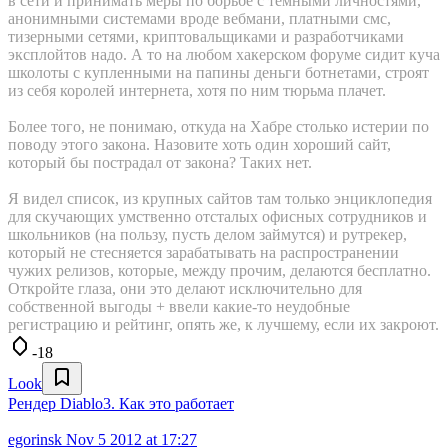
в сети и принимать меры по борьбе с темными личностями,
анонимными системами вроде вебмани, платными смс,
тизерными сетями, криптовальщиками и разработчиками
эксплойтов надо. А то на любом хакерском форуме сидит куча
школоты с купленными на папины деньги ботнетами, строят
из себя королей интернета, хотя по ним тюрьма плачет.
Более того, не понимаю, откуда на Хабре столько истерии по
поводу этого закона. Назовите хоть один хороший сайт,
который бы пострадал от закона? Таких нет.
Я видел список, из крупных сайтов там только энциклопедия
для скучающих умственно отсталых офисных сотрудников и
школьников (на пользу, пусть делом займутся) и рутрекер,
который не стесняется зарабатывать на распространении
чужих релизов, которые, между прочим, делаются бесплатно.
Откройте глаза, они это делают исключительно для
собственной выгоды + ввели какие-то неудобные
регистрацию и рейтинг, опять же, к лучшему, если их закроют.
-18
Look
Рендер Diablo3. Как это работает
egorinsk
Nov 5 2012 at 17:27