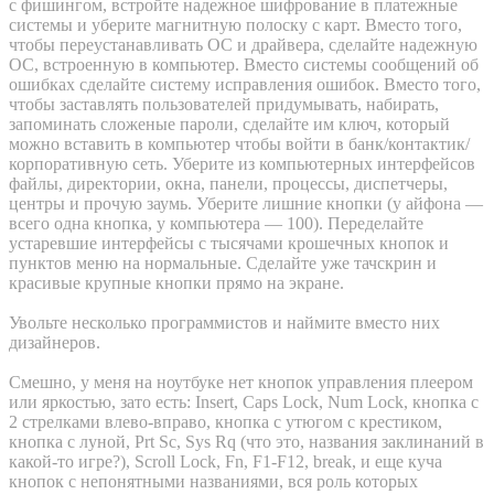
с фишингом, встройте надежное шифрование в платежные
системы и уберите магнитную полоску с карт. Вместо того,
чтобы переустанавливать ОС и драйвера, сделайте надежную
ОС, встроенную в компьютер. Вместо системы сообщений об
ошибках сделайте систему исправления ошибок. Вместо того,
чтобы заставлять пользователей придумывать, набирать,
запоминать сложеные пароли, сделайте им ключ, который
можно вставить в компьютер чтобы войти в банк/контактик/
корпоративную сеть. Уберите из компьютерных интерфейсов
файлы, директории, окна, панели, процессы, диспетчеры,
центры и прочую заумь. Уберите лишние кнопки (у айфона —
всего одна кнопка, у компьютера — 100). Переделайте
устаревшие интерфейсы с тысячами крошечных кнопок и
пунктов меню на нормальные. Сделайте уже тачскрин и
красивые крупные кнопки прямо на экране.
Увольте несколько программистов и наймите вместо них
дизайнеров.
Смешно, у меня на ноутбуке нет кнопок управления плеером
или яркостью, зато есть: Insert, Caps Lock, Num Lock, кнопка с
2 стрелками влево-вправо, кнопка с утюгом с крестиком,
кнопка с луной, Prt Sc, Sys Rq (что это, названия заклинаний в
какой-то игре?), Scroll Lock, Fn, F1-F12, break, и еще куча
кнопок с непонятными названиями, вся роль которых