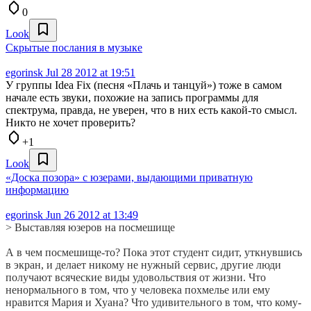
0
Look
Скрытые послания в музыке
egorinsk
Jul 28 2012 at 19:51
У группы Idea Fix (песня «Плачь и танцуй») тоже в самом
начале есть звуки, похожие на запись программы для
спектрума, правда, не уверен, что в них есть какой-то смысл.
Никто не хочет проверить?
+1
Look
«Доска позора» с юзерами, выдающими приватную
информацию
egorinsk
Jun 26 2012 at 13:49
> Выставляя юзеров на посмешище
А в чем посмешище-то? Пока этот студент сидит, уткнувшись
в экран, и делает никому не нужный сервис, другие люди
получают всяческие виды удовольствия от жизни. Что
ненормального в том, что у человека похмелье или ему
нравится Мария и Хуана? Что удивительного в том, что кому-