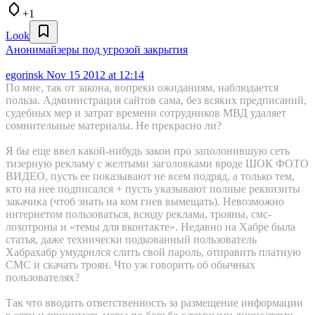
+1
Look
Анонимайзеры под угрозой закрытия
egorinsk
Nov 15 2012 at 12:14
По мне, так от закона, вопреки ожиданиям, наблюдается
польза. Администрация сайтов сама, без всяких предписаний,
судебных мер и затрат времени сотрудников МВД удаляет
сомнительные материалы. Не прекрасно ли?
Я бы еще ввел какой-нибудь закон про заполонившую сеть
тизерную рекламу с желтыми заголовками вроде ШОК ФОТО
ВИДЕО, пусть ее показывают не всем подряд, а только тем,
кто на нее подписался + пусть указывают полные реквизиты
закачика (чтоб знать на ком гнев вымещать). Невозможно
интернетом пользоваться, всюду реклама, трояны, смс-
лохотроны и «темы для вконтакте». Недавно на Хабре была
статья, даже технически подкованный пользователь
Хабрахабр умудрился слить свой пароль, отправить платную
СМС и скачать троян. Что уж говорить об обычных
пользователях?
Так что вводить ответственность за размещение информации