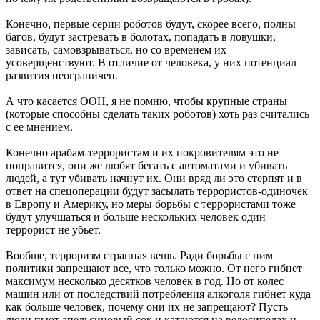
Конечно, первые серии роботов будут, скорее всего, полны
багов, будут застревать в болотах, попадать в ловушки,
зависать, самовзрываться, но со временем их
усоверщенствуют. В отличие от человека, у них потенциал
развития неограничен.
А что касается ООН, я не помню, чтобы крупные страны
(которые способны сделать таких роботов) хоть раз считались
с ее мнением.
Конечно арабам-террористам и их покровителям это не
понравится, они же любят бегать с автоматами и убивать
людей, а тут убивать начнут их. Они вряд ли это стерпят и в
ответ на спецоперации будут засылать террористов-одиночек
в Европу и Америку, но меры борьбы с террористами тоже
будут улучшаться и больше нескольких человек один
террорист не убьет.
Вообще, терроризм странная вещь. Ради борьбы с ним
политики запрещают все, что только можно. От него гибнет
максимум несколько десятков человек в год. Но от колес
машин или от последствий потребления алкоголя гибнет куда
как больше человек, почему они их не запрещают? Пусть
люди пьют апельсиновый сок и катаются на велосипедах и