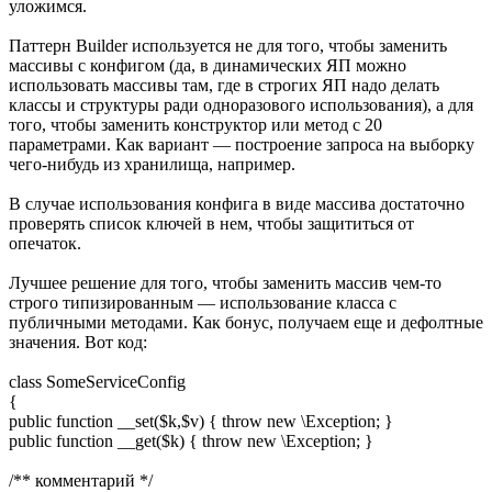
уложимся.
Паттерн Builder используется не для того, чтобы заменить
массивы с конфигом (да, в динамических ЯП можно
использовать массивы там, где в строгих ЯП надо делать
классы и структуры ради одноразового использования), а для
того, чтобы заменить конструктор или метод с 20
параметрами. Как вариант — построение запроса на выборку
чего-нибудь из хранилища, например.
В случае использования конфига в виде массива достаточно
проверять список ключей в нем, чтобы защититься от
опечаток.
Лучшее решение для того, чтобы заменить массив чем-то
строго типизированным — использование класса с
публичными методами. Как бонус, получаем еще и дефолтные
значения. Вот код:
class SomeServiceConfig
{
public function __set($k,$v) { throw new \Exception; }
public function __get($k) { throw new \Exception; }
/** комментарий */