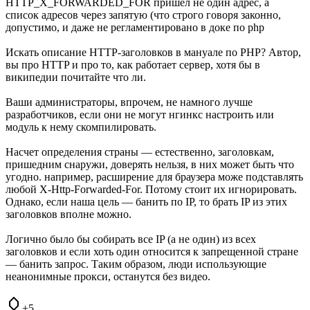
HTTP_X_FORWARDED_FOR пришёл не один адрес, а
список адресов через запятую (что строго говоря законно,
допустимо, и даже не регламентировано в доке по php
Искать описание HTTP-заголовков в мануале по PHP? Автор,
вы про HTTP и про то, как работает сервер, хотя бы в
википедии почитайте что ли.
Ваши администраторы, впрочем, не намного лучше
разработчиков, если они не могут нгинкс настроить или
модуль к нему скомпилировать.
Насчет определения страны — естественно, заголовкам,
пришедним снаружи, доверять нельзя, в них может быть что
угодно. например, расширение для браузера може подставлять
любой X-Http-Forwarded-For. Потому стоит их игнорировать.
Однако, если наша цель — банить по IP, то брать IP из этих
заголовков вполне можно.
Логично было бы собирать все IP (а не один) из всех
заголовков и если хоть один относится к запрещенной стране
— банить запрос. Таким образом, люди использующие
неанонимные прокси, останутся без видео.
+5