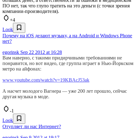
больших денег, а ответственности за ошибки в медицинском
ПО нет, так что глупо тратить на это деньги (с точки зрения
компании-производителя).
+4
Look
Почему на iOS делают музыку, а на Android и Windows Phone
нет?
egorinsk
Sep 22 2012 at 16:28
Вам наверно, с такими придирчивыми требованиями не
понравится, но вот видео, где группа играет в Нью-Йоркском
метро на айфонах:
www.youtube.com/watch?v=19KBAcJ53ak
А насчет молодого Вагнера — уже 200 лет прошло, сейчас
другая музыка в моде.
-1
Look
Отупляет ли нас Интернет?
egorinsk
Sep 9 2012 at 19:17