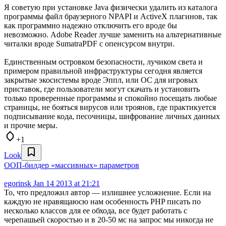
Я советую при установке Java физически удалить из каталога
программы файл браузерного NPAPI и ActiveX плагинов, так
как программно надежно отключить его вроде бы
невозможно. Adobe Reader лучше заменить на альтернативные
читалки вроде SumatraPDF с опенсурсом внутри.
Единственным островком безопасности, лучиком света и
примером правильной инфраструктуры сегодня является
закрытые экосистемы вроде Эппл, или ОС для игровых
приставок, где пользователи могут скачать и установить
только проверенные программы и спокойно посещать любые
страницы, не бояться вирусов или троянов, где практикуется
подписывание кода, песочницы, шифрование личных данных
и прочие меры.
+1
Look
ООП-билдер «массивных» параметров
egorinsk
Jan 14 2013 at 21:21
То, что предложил автор — излишнее усложнение. Если на
каждую не нравящаюсю нам особенность PHP писать по
несколько классов для ее обхода, все будет работать с
черепашьей скоростью и в 20-50 мс на запрос мы никогда не