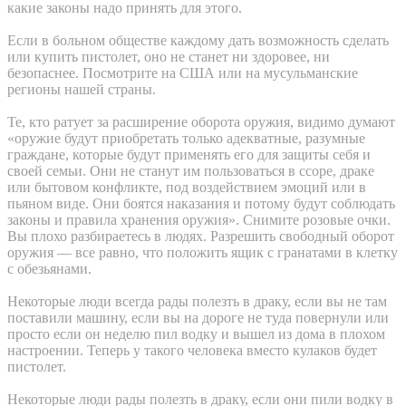
какие законы надо принять для этого.
Если в больном обществе каждому дать возможность сделать
или купить пистолет, оно не станет ни здоровее, ни
безопаснее. Посмотрите на США или на мусульманские
регионы нашей страны.
Те, кто ратует за расширение оборота оружия, видимо думают
«оружие будут приобретать только адекватные, разумные
граждане, которые будут применять его для защиты себя и
своей семьи. Они не станут им пользоваться в ссоре, драке
или бытовом конфликте, под воздействием эмоций или в
пьяном виде. Они боятся наказания и потому будут соблюдать
законы и правила хранения оружия». Снимите розовые очки.
Вы плохо разбираетесь в людях. Разрешить свободный оборот
оружия — все равно, что положить ящик с гранатами в клетку
с обезьянами.
Некоторые люди всегда рады полезть в драку, если вы не там
поставили машину, если вы на дороге не туда повернули или
просто если он неделю пил водку и вышел из дома в плохом
настроении. Теперь у такого человека вместо кулаков будет
пистолет.
Некоторые люди рады полезть в драку, если они пили водку в