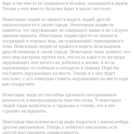
баре и им чем-то не понравился человек, оказавшийся рядом.
Теперь у них вместо бутылки будет в руках пистолет.
Некоторым людям не нравится видеть людей другой
национальности в своем городе. Некоторым людям не
нравятся, что окружающие не совершают намаз и не следуют
законам шариата. Некоторым людям просто не нравятся
погрязший в пороках мир, заслуживающий термоядерного
огня. Некоторым людям не нравится видеть болельщиков
другой команды в своем городе. Некоторые люди думают, что
весь мир настроен против них, что из-за какого-то заговора
окружающих они ничего не добились в жизни, и из-за
окружающих их поймали и посадили в тюрьму. Пора бы
поставить окружающих на место. Теперь и у них будет
пистолет, с его помощью ставить окружающих на место куда
как сподручнее.
Некоторые люди не способны адекватно воспринимать
реальность и контролировать чувство гнева. У некоторых
людей такие комплексы и тараканы в голове, что в нее
страшно заглядывать.
Некоторые школьники всегда рады подраться с каким-нибудь
другим школьником. Теперь у побитого школьника есть
способ восстановить справедливость.