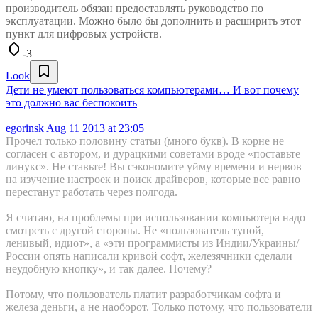
производитель обязан предоставлять руководство по
эксплуатации. Можно было бы дополнить и расширить этот
пункт для цифровых устройств.
-3
Look
Дети не умеют пользоваться компьютерами… И вот почему
это должно вас беспокоить
egorinsk
Aug 11 2013 at 23:05
Прочел только половину статьи (много букв). В корне не
согласен с автором, и дурацкими советами вроде «поставьте
линукс». Не ставьте! Вы сэкономите уйму времени и нервов
на изучение настроек и поиск драйверов, которые все равно
перестанут работать через полгода.
Я считаю, на проблемы при использовании компьютера надо
смотреть с другой стороны. Не «пользователь тупой,
ленивый, идиот», а «эти программисты из Индии/Украины/
России опять написали кривой софт, железячники сделали
неудобную кнопку», и так далее. Почему?
Потому, что пользователь платит разработчикам софта и
железа деньги, а не наоборот. Только потому, что пользователи