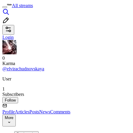
All streams
Login
0
Karma
@elvirachudnovskaya
User
1
Subscribers
Follow
Profile
Articles
Posts
News
Comments
More