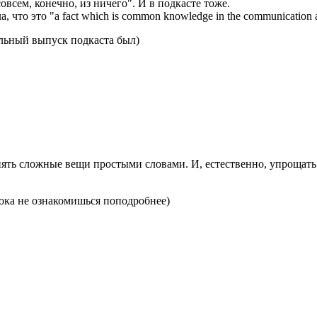
овсем, конечно, из ничего". И в подкасте тоже.
то это "a fact which is common knowledge in the communication a
ельный выпуск подкаста был)
снять сложные вещи простыми словами. И, естественно, упрощат
ока не ознакомишься поподробнее)