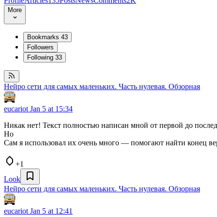
Profile
Articles
135
Posts
News
Comments
2K
More
Bookmarks
43
Followers
Following
33
Нейро сети для самых маленьких. Часть нулевая. Обзорная
eucariot
Jan 5 at 15:34
Никак нет! Текст полностью написан мной от первой до послед
Но
Сам я использовал их очень много — помогают найти конец вер
+1
Look
Нейро сети для самых маленьких. Часть нулевая. Обзорная
eucariot
Jan 5 at 12:41