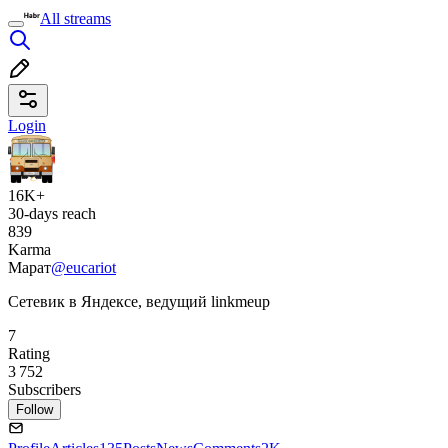
All streams
Login
16K+
30-days reach
839
Karma
Марат
@eucariot
Сетевик в Яндексе, ведущий linkmeup
7
Rating
3 752
Subscribers
Follow