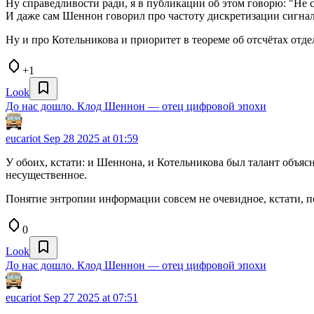
Ну справедливости ради, я в публикации об этом говорю: "Не с
И даже сам Шеннон говорил про частоту дискретизации сигнала, ч
Ну и про Котельникова и приоритет в теореме об отсчётах отд
+1
Look
До нас дошло. Клод Шеннон — отец цифровой эпохи
eucariot
Sep 28 2025 at 01:59
У обоих, кстати: и Шеннона, и Котельникова был талант объя
несущественное.
Понятие энтропии информации совсем не очевидное, кстати, п
0
Look
До нас дошло. Клод Шеннон — отец цифровой эпохи
eucariot
Sep 27 2025 at 07:51