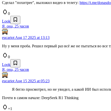
Сделал "похитрее", выложил видео в телегу:
https://t.me/donasd
0
Look
Я, она, 25 часов
eucariot
Aug 17 2025 at 13:13
Ну у меня проба. Решил первый раз всё же не пытаться во все 
0
Look
Я, она, 25 часов
eucariot
Aug 15 2025 at 05:23
Я бегло просмотрел, но не увидел, а какой ИИ был исполь
Почти в самом начале: DeepSeek R1 Thinking
+1