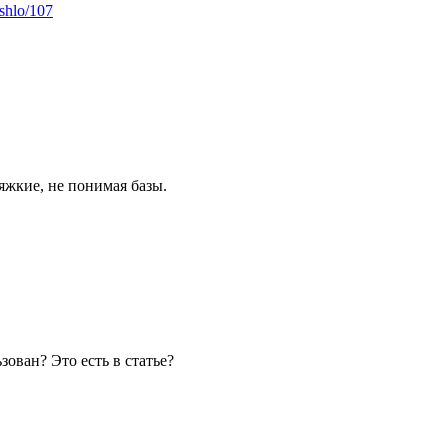
oshlo/107
тяжкие, не понимая базы.
зован? Это есть в статье?