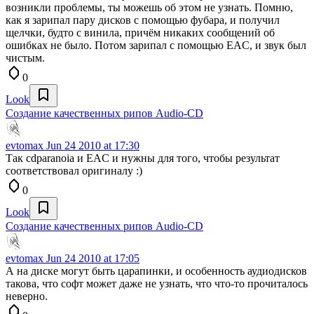
возникли проблемы, ты можешь об этом не узнать. Помню,
как я зарипал пару дисков с помощью фубара, и получил
щелчки, будто с винила, причём никаких сообщений об
ошибках не было. Потом зарипал с помощью EAC, и звук был
чистым.
0
Look
Создание качественных рипов Audio-CD
evtomax
Jun 24 2010 at 17:30
Так cdparanoia и EAC и нужны для того, чтобы результат
соответствовал оригиналу :)
0
Look
Создание качественных рипов Audio-CD
evtomax
Jun 24 2010 at 17:05
А на диске могут быть царапинки, и особенность аудиодисков
такова, что софт может даже не узнать, что что-то прочиталось
неверно.