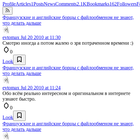
Profile
Articles
1
Posts
News
Comments
2.1K
Bookmarks
162
Followers
F
Французские и английские борцы с файлообменом не знают,
что делать дальше
evtomax
Jul 20 2010 at 11:30
Смотрю иногда а потом жалею о зря потраченном времени :)
0
Look
Французские и английские борцы с файлообменом не знают,
что делать дальше
evtomax
Jul 20 2010 at 11:24
Обо всём реально интересном и оригинальном в интернете
узнают быстро.
0
Look
Французские и английские борцы с файлообменом не знают,
что делать дальше