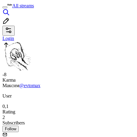
All streams
Login
-8
Karma
Максим
@evtomax
User
0,1
Rating
2
Subscribers
Follow