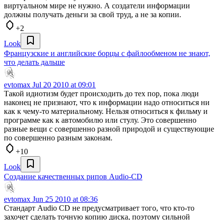
виртуальном мире не нужно. А создатели информации
должны получать деньги за свой труд, а не за копии.
+2
Look
Французские и английские борцы с файлообменом не знают,
что делать дальше
evtomax
Jul 20 2010 at 09:01
Такой идиотизм будет происходить до тех пор, пока люди
наконец не признают, что к информации надо относиться ни
как к чему-то материальному. Нельзя относиться к фильму и
программе как к автомобилю или стулу. Это совершенно
разные вещи с совершенно разной природой и существующие
по совершенно разным законам.
+10
Look
Создание качественных рипов Audio-CD
evtomax
Jun 25 2010 at 08:36
Стандарт Audio CD не предусматривает того, что кто-то
захочет сделать точную копию диска, поэтому сильной