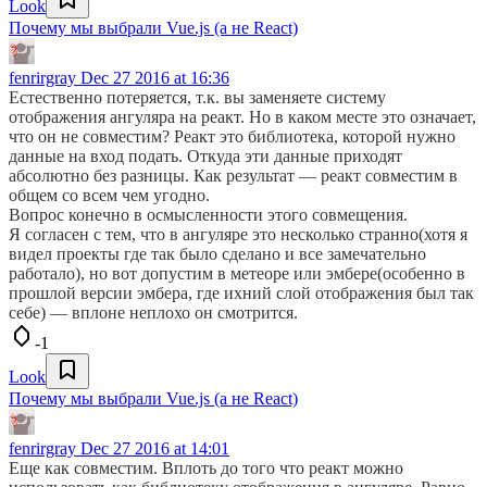
Look
Почему мы выбрали Vue.js (а не React)
fenrirgray
Dec 27 2016 at 16:36
Естественно потеряется, т.к. вы заменяете систему
отображения ангуляра на реакт. Но в каком месте это означает,
что он не совместим? Реакт это библиотека, которой нужно
данные на вход подать. Откуда эти данные приходят
абсолютно без разницы. Как результат — реакт совместим в
общем со всем чем угодно.
Вопрос конечно в осмысленности этого совмещения.
Я согласен с тем, что в ангуляре это несколько странно(хотя я
видел проекты где так было сделано и все замечательно
работало), но вот допустим в метеоре или эмбере(особенно в
прошлой версии эмбера, где ихний слой отображения был так
себе) — вплоне неплохо он смотрится.
-1
Look
Почему мы выбрали Vue.js (а не React)
fenrirgray
Dec 27 2016 at 14:01
Еще как совместим. Вплоть до того что реакт можно