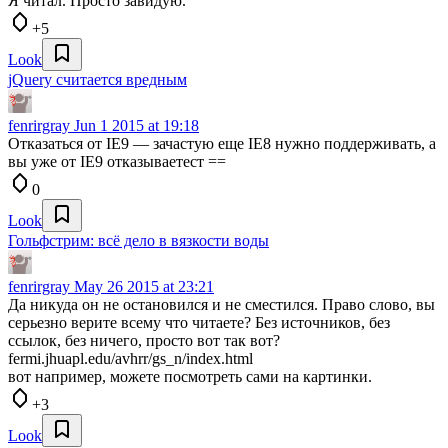
Я читал. Просто завидую.
+5
Look
jQuery считается вредным
fenrirgray
Jun 1 2015 at 19:18
Отказаться от IE9 — зачастую еще IE8 нужно поддерживать, а
вы уже от IE9 отказываетест ==
0
Look
Гольфстрим: всё дело в вязкости воды
fenrirgray
May 26 2015 at 23:21
Да никуда он не остановился и не сместился. Право слово, вы
серьезно верите всему что читаете? Без источников, без
ссылок, без ничего, просто вот так вот?
fermi.jhuapl.edu/avhrr/gs_n/index.html
вот например, можете посмотреть сами на картинки.
+3
Look