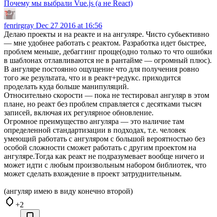
Почему мы выбрали Vue.js (а не React)
fenrirgray
Dec 27 2016 at 16:56
Делаю проекты и на реакте и на ангуляре. Чисто субьективно
— мне удобнее работать с реактом. Разработка идет быстрее,
проблем меньше, дебаггинг проще(одно только то что ошибки
в шаблонах отлавливаются не в рантайме — огромный плюс).
В ангуляре постоянно ощущение что для получения ровно
того же результата, что и в реакт+редукс. приходится
проделать куда больше манипуляций.
Относительно скорости — пока не тестировал ангуляр в этом
плане, но реакт без проблем справляется с десятками тысяч
записей, включая их регулярное обновление.
Огромное преимущество ангуляра — это наличие там
определенной стандартизации в подходах, т.е. человек
умеющий работать с ангуляром с большой вероятностью без
особой сложности сможет работать с другим проектом на
ангуляре.Тогда как реакт не подразумевает вообще ничего и
может идти с любым произвольным набором библиотек, что
может сделать вхождение в проект затруднительным.
(ангуляр имею в виду конечно второй)
+2