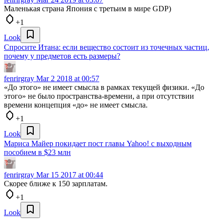
Маленькая страна Япония с третьим в мире GDP)
+1
Look
Спросите Итана: если вещество состоит из точечных частиц,
почему у предметов есть размеры?
fenrirgray
Mar 2 2018 at 00:57
«До этого» не имеет смысла в рамках текущей физики. «До
этого» не было пространства-времени, а при отсутствии
времени концепция «до» не имеет смысла.
+1
Look
Мариса Майер покидает пост главы Yahoo! с выходным
пособием в $23 млн
fenrirgray
Mar 15 2017 at 00:44
Скорее ближе к 150 зарплатам.
+1
Look