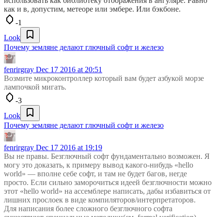
использовать как библиотеку отображения в ангуляре. Равно
как и в, допустим, метеоре или эмбере. Или бэкбоне.
-1
Look
Почему земляне делают глючный софт и железо
fenrirgray
Dec 17 2016 at 20:51
Возмите микроконтроллер который вам будет азбукой морзе
лампочкой мигать.
-3
Look
Почему земляне делают глючный софт и железо
fenrirgray
Dec 17 2016 at 19:19
Вы не правы. Безглючный софт фундаментально возможен. Я
могу это доказать, к примеру вывод какого-нибудь «hello
world» — вполне себе софт, и там не будет багов, негде
просто. Если сильно заморочиться идеей безглючности можно
этот «hello world» на ассемблере написать, дабы избавиться от
лишних прослоек в виде компиляторов/интерпретаторов.
Для написания более сложного безглючного софта