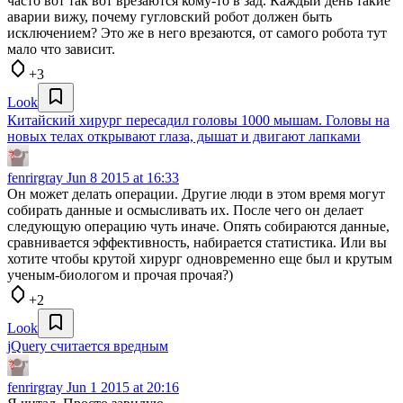
часто вот так вот врезаются кому-то в зад. Каждый день такие
аварии вижу, почему гугловский робот должен быть
исключением? Это же в него врезаются, от самого робота тут
мало что зависит.
+3
Look
Китайский хирург пересадил головы 1000 мышам. Головы на
новых телах открывают глаза, дышат и двигают лапками
fenrirgray
Jun 8 2015 at 16:33
Он может делать операции. Другие люди в этом время могут
собирать данные и осмысливать их. После чего он делает
следующую операцию чуть иначе. Опять собираются данные,
сравнивается эффективность, набирается статистика. Или вы
хотите чтобы крутой хирург одновременно еще был и крутым
ученым-биологом и прочая прочая?)
+2
Look
jQuery считается вредным
fenrirgray
Jun 1 2015 at 20:16