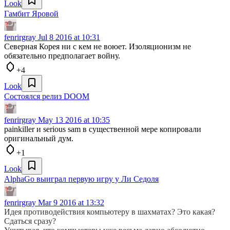
Look
Гамбит Яровой
fenrirgray
Jul 8 2016 at 10:31
Северная Корея ни с кем не воюет. Изоляционизм не
обязательно предполагает войну.
+4
Look
Состоялся релиз DOOM
fenrirgray
May 13 2016 at 10:35
painkiller и serious sam в существенной мере копировали
оригинальный дум.
+1
Look
AlphaGo выиграл первую игру у Ли Седоля
fenrirgray
Mar 9 2016 at 13:32
Идея противодействия компьютеру в шахматах? Это какая?
Сдаться сразу?