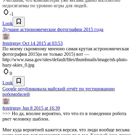
Учитывая, что компьютеры уже весьма давно абсолютно
недосягаемы по уровню игры для людей.
-1
Look
Лучшие астрономические фотографии 2015 года
fenrirgray
Oct 14 2015 at 03:53
По моему скромному мнению самая крутая астрономическая
фотография 2015(и не только 2015) вот —
http://www.nasa.gov/sites/default/files/thumbnails/image/nh-pluto-
hazy-skies_0.jpg
0
Look
Google опубликовала майский отчёт по тестированию
робомобилей
fenrirgray
Jun 8 2015 at 16:39
>>> Но да, вполне вероятно, что что-то в поведении робота
рвет человеку шаблон.
Мне куда вероятней кажется версия, что люди вообще весьма