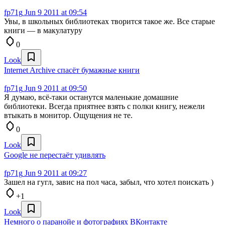
fp71g
Jun 9 2011 at 09:54
Увы, в школьных библиотеках творится такое же. Все старые
книги — в макулатуру
0
Look
Internet Archive спасёт бумажные книги
fp71g
Jun 9 2011 at 09:50
Я думаю, всё-таки останутся маленькие домашние
библиотеки. Всегда приятнее взять с полки книгу, нежели
втыкать в монитор. Ощущения не те.
0
Look
Google не перестаёт удивлять
fp71g
Jun 9 2011 at 09:27
Зашел на гугл, завис на пол часа, забыл, что хотел поискать )
+1
Look
Немного о паранойе и фотографиях ВКонтакте