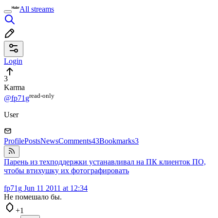
All streams
Login
3
Karma
read⁠-⁠only
@fp71g
User
Profile
Posts
News
Comments
43
Bookmarks
3
Парень из техподдержки устанавливал на ПК клиенток ПО,
чтобы втихушку их фотографировать
fp71g
Jun 11 2011 at 12:34
Не помешало бы.
+1