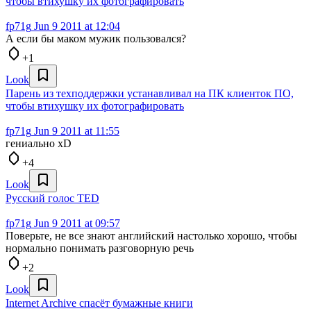
чтобы втихушку их фотографировать
fp71g
Jun 9 2011 at 12:04
А если бы маком мужик пользовался?
+1
Look
Парень из техподдержки устанавливал на ПК клиенток ПО,
чтобы втихушку их фотографировать
fp71g
Jun 9 2011 at 11:55
гениально xD
+4
Look
Русский голос TED
fp71g
Jun 9 2011 at 09:57
Поверьте, не все знают английский настолько хорошо, чтобы
нормально понимать разговорную речь
+2
Look
Internet Archive спасёт бумажные книги