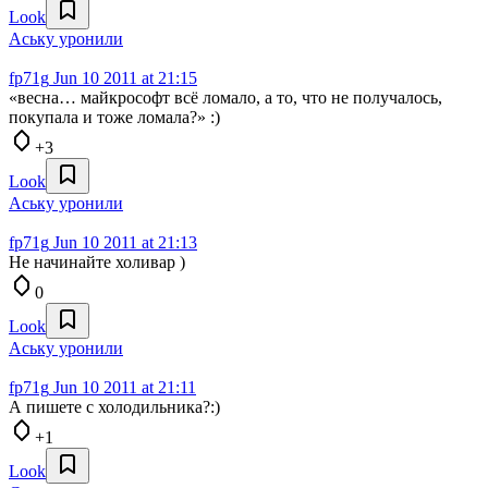
Look
Аську уронили
fp71g
Jun 10 2011 at 21:15
«весна… майкрософт всё ломало, а то, что не получалось,
покупала и тоже ломала?» :)
+3
Look
Аську уронили
fp71g
Jun 10 2011 at 21:13
Не начинайте холивар )
0
Look
Аську уронили
fp71g
Jun 10 2011 at 21:11
А пишете с холодильника?:)
+1
Look