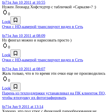
fp71g
Jun 10 2011 at 10:55
Нужен Леонард Хофстедтер с табличкой «Сарказм»? :)
0
Look
Очки с HD-камерой транслируют видео в Сеть
fp71g
Jun 10 2011 at 08:09
Ну фингал можно и нарисовать просто )
0
Look
Очки с HD-камерой транслируют видео в Сеть
fp71g
Jun 10 2011 at 08:07
Жаль только, что в то время эти очки еще не производились
0
Look
Парень из техподдержки устанавливал на ПК клиенток ПО,
чтобы втихушку их фотографировать
fp71g
Jun 9 2011 at 13:14
Хорошо, что под утюг с функцией парообразования не