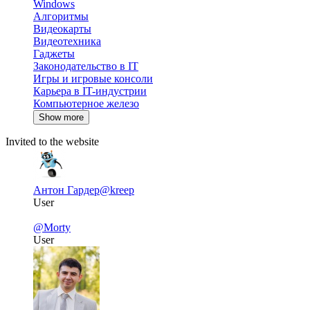
Windows
Алгоритмы
Видеокарты
Видеотехника
Гаджеты
Законодательство в IT
Игры и игровые консоли
Карьера в IT-индустрии
Компьютерное железо
Show more
Invited to the website
Антон Гардер
@kreep
User
@Morty
User