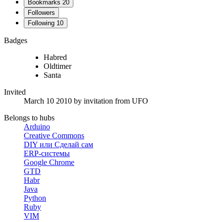
Bookmarks
20
Followers
Following
10
Badges
Habred
Oldtimer
Santa
Invited
March 10 2010
by invitation from
UFO
Belongs to hubs
Arduino
Creative Commons
DIY или Сделай сам
ERP-системы
Google Chrome
GTD
Habr
Java
Python
Ruby
VIM