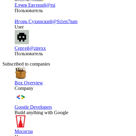
Елчев Евгений
@rsi
Пользователь
Игорь Сухинский
@Si1en7ium
User
Сергей
@zirexx
Пользователь
Subscribed to companies
Box Overview
Company
Google Developers
Build anything with Google
Мосигра