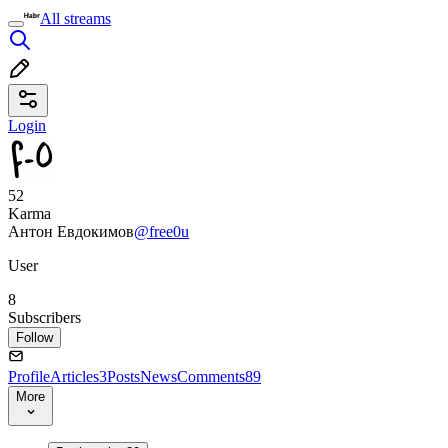
All streams
Login
52
Karma
Антон Евдокимов
@free0u
User
8
Subscribers
Follow
Profile
Articles
3
Posts
News
Comments
89
More